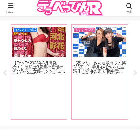
ジーオーティーが運営するちょっとHなニュースサイ。サイト内のリンクには
DMMアフィリエイトが含まれているものがあります
メニュー
検索
イベント、雑談
おすすめ記事
イ
【FANZA2023年8月号発
【葵マリーさん連載コラム第
G
売！】表紙は3度目の登場の
283回！】雫月心桜ちゃん主
作
河北彩花！女優インタビュー
演作「淫虫の家 折檻中毒少
伝
は9人！河西れおな、星七な
女〜雫月心桜」の劇場版 上
ュ
なみ、松永梨杏、響乃うた、
映会+サイン会の様子をレポ
を
柴崎はる、澪川はるか、天野
ートします！
に
花乃、夏目響、東條なつ！抜
た
きドコロ満載でお送りしま
す!
ゃ
三崎
、円
かわ
ドコ