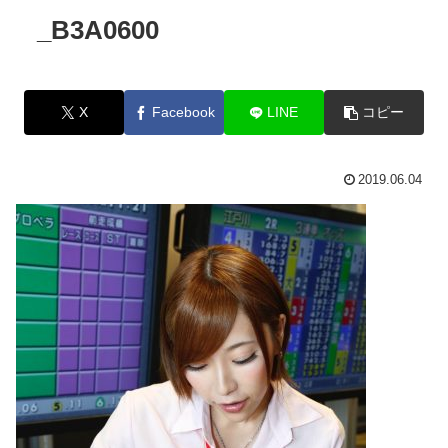
_B3A0600
X
Facebook
LINE
コピー
2019.06.04