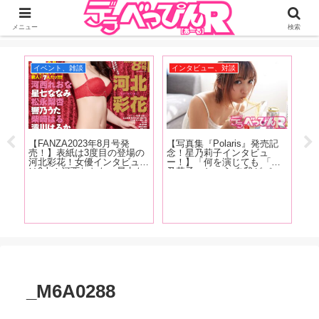
ジーオーティーが運営するちょっとHなニュースサイ。サイト内のリンクには
DMMアフィリエイトが含まれているものがあります
メニュー
検索
イベント、雑談
インタビュー、対談
イ
マイ
【FANZA2023年8月号発
【写真集『Polaris』発売記
【
語
売！】表紙は3度目の登場の
念！星乃莉子インタビュ
念
究極
河北彩花！女優インタビュー
ー！】「何を演じても 「星
A
リ
は9人！河西れおな、星七な
乃莉子」という 自我がバー
の
に
なみ、松永梨杏、響乃うた、
ンと 出るんじゃなくて ちゃ
ぱ
時
柴崎はる、澪川はるか、天野
んと役に合わせての 人格と
う
言
花乃、夏目響、東條なつ！抜
いうか カメレオン女優にな
責
ん」
きドコロ満載でお送りしま
りたい」
は
す!
る
_M6A0288