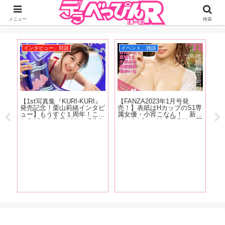
ジーオーティーが運営するちょっとHなニュースサイ。サイト内のリンクには
DMMアフィリエイトが含まれているものがあります
メニュー
検索
インタビュー、対談
イベント、雑談
A
快な
【1st写真集『KURI-KURI』
【FANZA2023年1月号発
【
あ
発売記念！栗山莉緒インタビ
売！】表紙はHカップのS1専
念
メデ
ュー】もうすぐ１周年！これ
属女優・小宵こなん！ 新人
よ
に登
からどんな作品がやってみた
インタビューは小栗みゆ、日
し
され
い？「もっとSっぽい作品を
向かえで、西野絵美、宮城り
ー
教妻
撮りたいって思いますね。め
え、滝ゆいな。人気女優イン
史
ポー
ちゃくちゃ攻める作品をやり
タビューには恋渕ももな、八
と
たいです！」【前編】
木奈々、弥生みづきが登
場！！