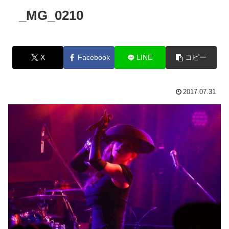
_MG_0210
X
Facebook
LINE
コピー
2017.07.31