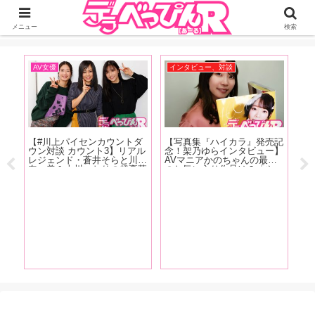
ジーオーティーが運営するちょっとHなニュースサイ。サイト内のリンクには
DMMアフィリエイトが含まれているものがあります
メニュー
検索
AV女優
インタビュー、対談
お
記
【#川上パイセンカウントダ
【写真集『ハイカラ』発売記
【
ウン対談 カウント3】リアル
念！架乃ゆらインタビュー】
人
星
レジェンド・蒼井そらと川上
AVマニアかのちゃんの最近
の
ー
奈々美＆古川いおりの超豪華
のお気に入り作品は？「やっ
ま
ゃ
座談会が実現！ 恵比寿マス
ぱり女の子が可哀相な目に遭
ー
と
カッツの話から引退後の動向
うやつ。M男の乳首を一晩中
を
な
まで、美女3人が本音で語り
責めますみたいなやつよりか
3
尽くす【前編】
は、女の子のほうがヤられて
て
るのが好きですね」【前編】
う
ま