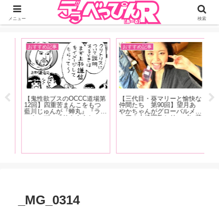
ジーオーティーが運営するちょっとHなニュースサイ。サイト内のリンクには
DMMアフィリエイトが含まれているものがあります
メニュー
検索
おすすめ記事
おすすめ記事
お
【鬼性欲ブスのOCCC道場第
【三代目・葵マリーと愉快な
表
12回】四重苦まんこをもつ
仲間たち 第90回】望月あ
タビ
藍川じゅんが『蝉丸』『ラバ
やかちゃんがグローバルメデ
葉
ーカップ』『サカナクショ
ィアの本格調教シリーズに登
まひ
ン』『アナスイ』『廬山昇龍
場！ 庭園の大木に吊るされ
夏！
覇』などなど、クンニストの
て水責めに！！『緊縛調教妻
【
グラ
超絶テクニックに酔いしれた
望月あやか』の現場をレポー
は
お話
ト！
ね
う
題
女
性
め
_MG_0314