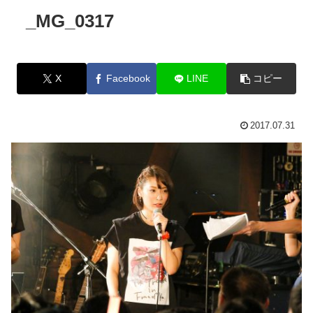
_MG_0317
X
Facebook
LINE
コピー
2017.07.31