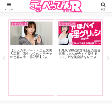
ジーオーティーが運営するちょっとHなニュースサイ。サイト内のリンクには
DMMアフィリエイトが含まれているものがあります
メニュー
検索
おすすめ記事
おすすめ記事
A
』発
【大人のデパート・エムズ美
TOEIC990点&英検1級の澁谷
【
ュ
人広報 真中つぐのオモチャ
果歩ちゃんが今すぐ使える
ス
る女
のど真ん中！第23回】2人で
（？）Hな英会話をレッス
る
っと
同時昇天も可能なカップル向
ン！ 第23回のテーマは「SM
の
S
けペニスリングが登場！「C
プレイで使える英会話フレー
規
後
型リングなので男性の股間に
ズ」お仕置きして！って英語
A
サイズが合わなかったらどう
でなんて言う？下僕として女
代
しようって思いますけどチャ
王様とお話してみましょう！
っ
レンジしやすい価格です」
【