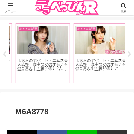
ジーオーティーが運営するちょっとHなニュースサイ。サイト内のリンクには
DMMアフィリエイトが含まれているものがあります
メニュー
検索
おすすめ記事
おすすめ記事
お
ズ美
【大人のデパート・エムズ美
【大人のデパート・エムズ美
【
プレ
人広報 真中つぐのオモチャ
人広報 真中つぐのオモチャ
念
ト
のど真ん中！第23回】2人で
のど真ん中！第18回】アプ
感
えの
同時昇天も可能なカップル向
リで操作が可能なスティック
そ
んが
けペニスリングが登場！「C
型のUSB充電式ローターを
サ
ビア
型リングなので男性の股間に
紹介！「ちなみに私は会社の
う
サイズが合わなかったらどう
パソコンで充電していました
A
しようって思いますけどチャ
(笑)」
解
レンジしやすい価格です」
_M6A8778