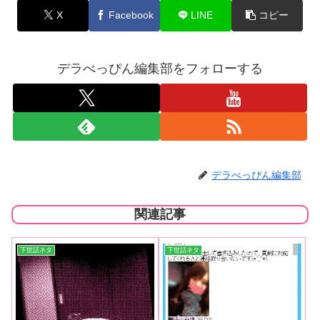
X
Facebook
LINE
コピー
デラべっぴん編集部をフォローする
デラべっぴん編集部
関連記事
下世話ネタ
下世話ネタ