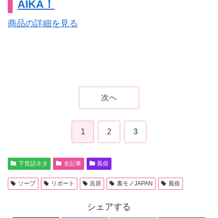
AIKA！
商品の詳細を見る
次へ
1
2
3
下世話ネタ
全記事
風俗
ソープ
リポート
吉原
裏モノJAPAN
風俗
シェアする