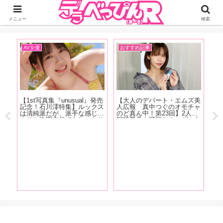
ジーオーティーが運営するちょっとHなニュースサイ。サイト内のリンクには
DMMアフィリエイトが含まれているものがあります
メニュー
検索
AV女優
おすすめ記事
イ
【1st写真集『unusual』発売
【大人のデパート・エムズ美
【F
表
記念！石川澪特集】ルックス
人広報 真中つぐのオモチャ
売
タビ
は清純派だが、派手な感じっ
のど真ん中！第23回】2人で
ん
葉
ぷりと攻守交代でもしっかり
同時昇天も可能なカップル向
六
まひ
美しい技で魅せるカウンター
けペニスリングが登場！「C
み
夏！
の強さが特徴！石川澪の魅力
型リングなので男性の股間に
ナ
グラ
をAV廃人・くろがね阿礼が
サイズが合わなかったらどう
徹底解説！【前編】
しようって思いますけどチャ
レンジしやすい価格です」