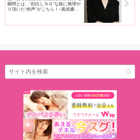
瞬間とは…“顔出しＮＧ”な姫に無理や
り頂いた“肉声”がこちら！~風俗嬢
『姫相談』⑦