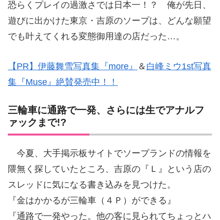
恐らくプレイの過激さでは日本一！？ 俺が先日、
遊びに出かけた東京・吉原のソープは、どんな願望
でも叶えてくれる変態御用達の店だった…。
【PR】伊藤舞雪写真集『more』
＆
白峰ミウ1st写真
集『Muse』絶賛発売中！！
三輪車に通路で一発、さらには生でアナルフ
ァックまで!?
今夏、大手掲示板サイトでソープランドの情報を
隈無く探していたところ、吉原の『Ｌ』という店の
スレッドに気になる書き込みを見つけた。
『金はかかるが三輪車（４Ｐ）ができる』
『通路で一発やった。他の客に見られてちょっとハ