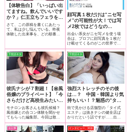
【体験告白】「いっぱい出
てますね。飲んでいいです
顔写真１枚だけは“ニセ写
か？」仁王立ちフェラを望
メ”の可能性が大！では写
む超高学歴女子大生…６０
さて、この原稿を書くにあたっ
メ2枚ではどうなの
分４万円の高級デリヘルは
て、私は少し悩んでいる。昨夜
か！？…「サイトの人です
出会い系女がニセ写メを使う場
体験した出来事を、どの順番で
どんな夢をみせてくれる？
よね？ こっちこっち」…
合は、プロフに顔写真を１枚だ
報告すべきだろうかと…。テー
け載せてくるのがこの世界での
マは、高級デリヘル。１万や２
どんな女がやってくる？
常識です。ネットで集めるにし
万ではなく、その倍以上もする
ても、それっぽい構図はひとり
お高い遊びだ。気になっている
下世話ネタ
下世話ネタ
につき１枚しか見つからないの
方も多いことだろう。このテー
でしょう…
マが実は悩みの要
彼氏ナシが７割超！【㊙風
強烈ストレッチのその後
俗嬢のプライベート】「今
は…？ 中国・韓国より気
さらだけど高校生みたいな
持ちいい！？魅惑の“タイ
デートでドキドキしたいん
式エステ”で微笑みSEX
モチロンお客さんも彼氏候補？
街で見かける店舗型の「タイ式
だよね」
風俗嬢との合コン体験を聞かせ
エステ」は抜きナシの健全店ば
てもらった編集部。今回は散々
かりだという話ですが……出張
なお話でしたが、中には彼氏が
系ならもしかして？ と思った
欲しくて合コンする風俗嬢もい
ら、これが大当たりだった!!
全記事
インタビュー、対談
るはずだよね？ ってことで、