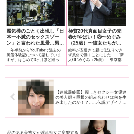
風俗嬢たちのプライベートな彼
氏事情が気になったので調べて
みました…
蜃気楼のごとく出現し「日
極貧20代真面目女子の売
本一不滅のセックスゾー
春がやばい！③〜めぐみ
ン」と言われた風景…男の
（25歳）〜彼女たちが体
アソコではなくカメラを握
を使わなければならなかっ
一年半前からYouTubeで過去の
給料が安過ぎて親に仕送りでき
りしめ風俗街を歩き続ける
た本当の理由とは？
風俗体験記について話していま
ず風俗で働くことにした……“新
すが、はじめて3ヶ月ほど経った
人OL”めぐみ（25歳）…東京都在
元風俗嬢〜紅子の色街探訪
頃現在の風俗業界のことを知り
住。母親はシングルマザーとし
記vol.15〜「雄琴ソープ
たくなってきました。とは言っ
て彼女を育ててくれたそうで、
街」
ても50歳手前だった私を雇って
早く恩返しがしたいという彼女
くれるお店があるのか…まずは
格差社会が大きな問題になって
熟女風俗募集で検索。すると
いる日本で、若い女子の売春が
「‎40
あとを断
【連載最終回】麗しきセクシー女優達
の美人顔＋巨根の組み合わせは何を生
み出したのか！？……伝説デザイナー
のＡＶジャケット時評
品のある美熟女が淫乱痴女に変貌する