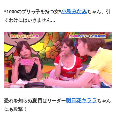
小島みなみ
“1000のブリっ子を持つ女”
ちゃん、引
くわけにはいきません…
夏目
明日花キララ
恐れを知らぬ
はリーダー
ちゃん
にも攻撃！