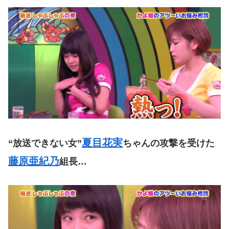
夏目花実
“放送できない女”
ちゃんの攻撃を受けた
藤原亜紀乃
組長…