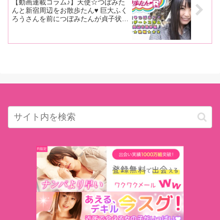
【動画連載コラム♪】天使☆つぼみた
んと新宿周辺をお散歩たん♥ 巨大ふく
ろうさんを前につぼみたんが貞子状態
に？！【つぼみたんとお散歩たん
♥R②（後編）】プレゼントもあるよ♪