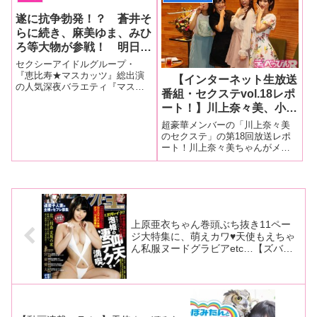
普段とまったく違う痴態を魅せ
奥』先週から引き続きAVの世界
てくれるのだ。この季節だから
を引退するかすみ果穂ちゃんが
遂に抗争勃発！？ 蒼井そ
見てみたいお薦めの泥酔系ガチ
ゲスト。とんでも“バカ芸”の連発
らに続き、麻美ゆま、みひ
本番AV５作品！
から、まさ
ろ等大物が参戦！ 明日花
キララがガチ泣き…
セクシーアイドルグループ・
『恵比寿★マスカッツ』総出演
【インターネット生放送
の人気深夜バラエティ『マスカ
番組・セクステvol.18レポ
ットナイト』。前回（11月4日）
ート！】川上奈々美、小島
放送に続き11月11日放送でも旧
マスカッツＯＧから新メンバー
みなみ、きみと歩実、あお
超豪華メンバーの「川上奈々美
への激励を兼ねた“愛のムチ”の嵐
いれなの超豪華女優が集
のセクステ」の第18回放送レポ
が続いた…。さらに今回は蒼井
ート！川上奈々美ちゃんが​​メー
合！ 官能小説朗読、エッ
そらに
ンパーソナリティを務め、セク
チな心理テストで神回に！
シー業界の魅力をお届けするセ
クシー情報バラエティー「川上
奈々美のセクステ」の第18回放
送が9月23日に開催。今回の出演
者は
上原亜衣ちゃん巻頭ぶち抜き11ペー
ジ大特集に、萌えカワ♥天使もえちゃ
ん私服ヌードグラビアetc…【ズバ王
４月号本日発売!!】今月もヌケるオカ
ズ満載だンゴォ！！