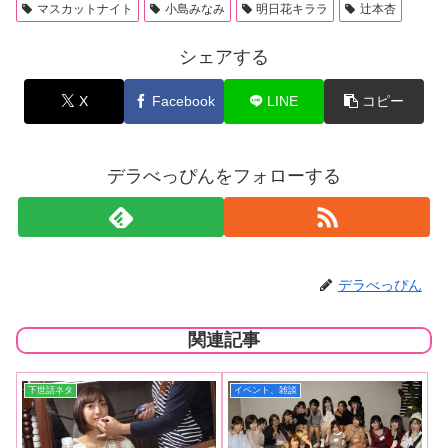
マスカットナイト
小島みなみ
明日花キララ
辻本杏
シェアする
X
Facebook
LINE
コピー
デラべっぴんをフォローする
デラべっぴん
関連記事
下世話ネタ
イベント、雑談