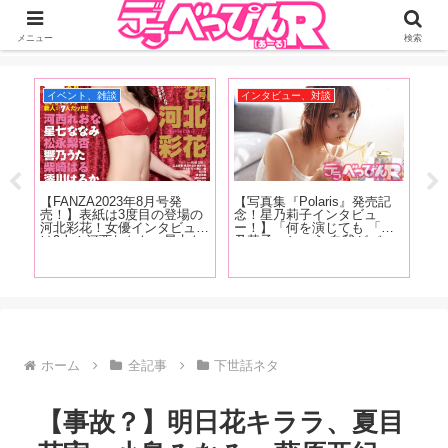
ジーオーティーが運営するちょっとHなニュースサイ。サイト内のリンクには
DMMアフィリエイトが含まれているものがあります
メニュー
検索
イベント、雑談
インタビュー、対談
イ
場第
【FANZA2023年8月号発
【写真集『Polaris』発売記
【
つ
売！】表紙は3度目の登場の
念！星乃莉子インタビュ
念
ラバ
河北彩花！女優インタビュー
ー！】「何を演じても 「星
「
ョ
は9人！河西れおな、星七な
乃莉子」という 自我がバー
ゃ
昇龍
なみ、松永梨杏、響乃うた、
ンと 出るんじゃなくて ちゃ
で
トの
柴崎はる、澪川はるか、天野
んと役に合わせての 人格と
に
れた
花乃、夏目響、東條なつ！抜
いうか カメレオン女優にな
ら
きドコロ満載でお送りしま
りたい」
す
す!
ホーム
全記事
下世話ネタ
【事故？】明日花キララ、夏目