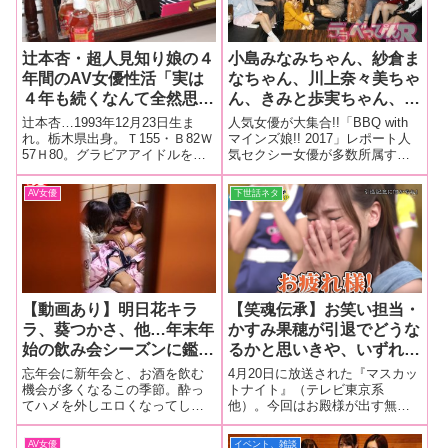
辻本杏・超人見知り娘の４
小島みなみちゃん、紗倉ま
年間のAV女優性活「実は
なちゃん、川上奈々美ちゃ
４年も続くなんて全然思っ
ん、きみと歩実ちゃん、尾
てなかったの…」【表紙モ
上若葉ちゃんなど多数の人
辻本杏…1993年12月23日生ま
人気女優が大集合!!「BBQ with
デル我慢汁インタビュー】
気セクシー女優が参加した
れ。栃木県出身。Ｔ155・Ｂ82Ｗ
マインズ娘!! 2017」レポート人
57Ｈ80。グラビアアイドルを経
気セクシー女優が多数所属する
世界一ゴージャスなBBQ
て、2014年3月『辻本杏 AVデビ
プロダクション・マインズがフ
イベントが開催！【BBQ
ュー』（teamZERO）でＡＶデ
ァンとセクシー女優が一緒に楽
AV女優
下世話ネタ
withマインズ娘!! 2017詳細
ビューすると、美しいルックス
しめるBBQイベントを開催！10
レポート！】
と黒髪でたちまちブレイク。
月15日、都内某所で行われた
2016年にエス
「BBQ with
【動画あり】明日花キラ
【笑魂伝承】お笑い担当・
ラ、葵つかさ、他…年末年
かすみ果穂が引退でどうな
始の飲み会シーズンに鑑賞
るかと思いきや、いずれ劣
したい。人気のセクシー女
らぬ後継者たちが奇蹟
忘年会に新年会と、お酒を飲む
4月20日に放送された『マスカッ
優たちが本気で飲みまくり
の“バカ芸”連発で一安心！
機会が多くなるこの季節。酔っ
トナイト』（テレビ東京系
てハメを外しエロくなってしま
他）。今回はお殿様が出す無理
ハメまくる！ガチ酔いSEX
うのはおっさんだけではない。
難題にマスカッツメンバーが体
泥酔系AVベスト５
セクシー女優さんたちも酔えば
を張って応える人気の企画『小
AV女優
イベント、雑談