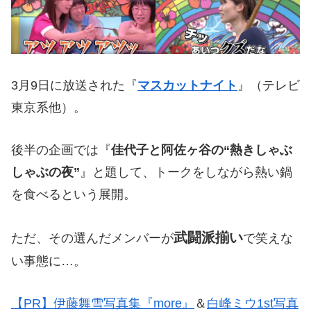
3月9日に放送された『
マスカットナイト
』（テレビ
東京系他）。
後半の企画では『
佳代子と阿佐ヶ谷の“熱きしゃぶ
しゃぶの夜”
』と題して、トークをしながら熱い鍋
を食べるという展開。
武闘派揃い
ただ、その選んだメンバーが
で笑えな
い事態に…。
【PR】伊藤舞雪写真集『more』
＆
白峰ミウ1st写真