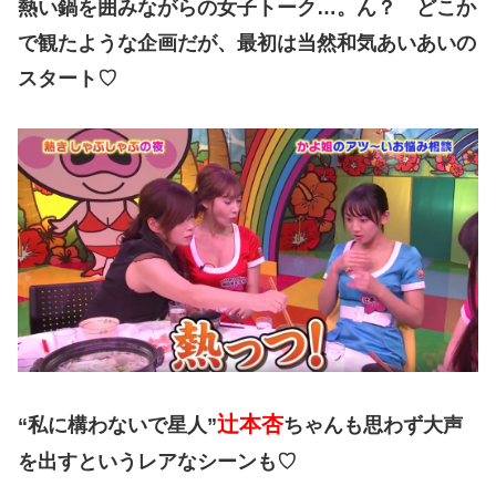
熱い鍋を囲みながらの女子トーク…。ん？ どこか
で観たような企画だが、最初は当然和気あいあいの
スタート♡
辻本杏
“私に構わないで星人”
ちゃんも思わず大声
を出すというレアなシーンも♡