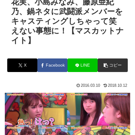
花実、小島みなみ、藤原亜紀
乃、鍋ネタに武闘派メンバーを
キャスティングしちゃって笑
えない事態に！【マスカットナ
イト】
X
Facebook
LINE
コピー
2016.03.10
2018.10.12