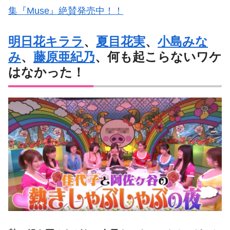
集『Muse』絶賛発売中！！
明日花キララ
、
夏目花実
、
小島みな
み
、
藤原亜紀乃
、何も起こらないワケ
はなかった！