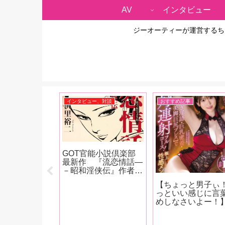
AV
インタビュー
ジーオーティーが運営するち
ー、対談
インタビュー、対談
おすすめ記事
集『臆病な愛』
GOT官能小説倶楽部
念・小野六花イ
最新作 『流恋情話―
ュー】「ダイエ
－昭和淫侠伝』作者・
て胸がめっちゃ
沢里裕二インタビュ
【ちょっと男子ぃ
なったなと思っ
ー 「エロさと人情で
っといい感じに言
すけどこの間、
昭和を駆け抜けた男女
めしなさいよー！
買いに行った時
がいたことに、ノスタ
ょっとだけビッチ
てもらったら全
ルジアを感じていただ
性ライター・Bets
ってなかったん
ければ、と思います」