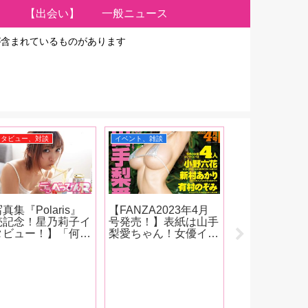
【出会い】
一般ニュース
が含まれているものがあります
ンタビュー、対談
イベント、雑談
AV女優
真集『Polaris』
【FANZA2023年4月
【写真集『セ
売記念！星乃莉子イ
号発売！】表紙は山手
売記念！桃乃
タビュー！】「何を
梨愛ちゃん！女優イン
集】毎年のよ
じても 「星乃莉
タビューは小野六花、
ヒット作を生
」という 自我がバ
新村あかり、有村のぞ
けるAV界の
ンと 出るんじゃな
み、幾田まち！今月も
ター！ 桃乃
て ちゃんと役に合
新コーナーはじまっち
年半の歴史を
せての 人格という
ゃいます！
がおすすめ作
 カメレオン女優に
に振り返る！