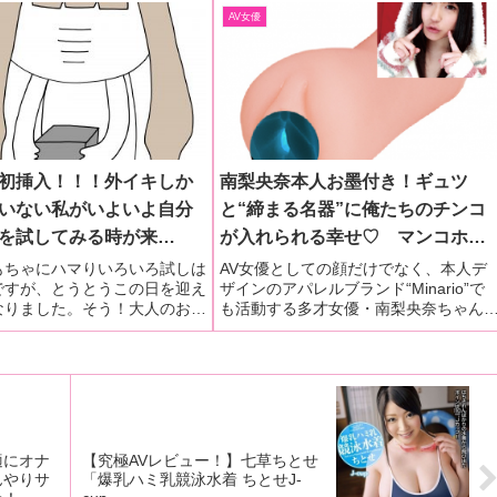
AV女優
初挿入！！！外イキしか
南梨央奈本人お墨付き！ギュツ
いない私がいよいよ自分
と“締まる名器”に俺たちのチンコ
を試してみる時が来
が入れられる幸せ♡ マンコホー
ダルトグッズに魅せられ
ル『僕の南梨央奈』が遂に登
もちゃにハマりいろいろ試しは
AV女優としての顔だけでなく、本人デ
ですが、とうとうこの日を迎え
ザインのアパレルブランド“Minario”で
イター“トイ子”がイラス
場！ オリジナルボイスのプレゼ
なりました。そう！大人のおも
も活動する多才女優・南梨央奈ちゃん
レポートする『おもちゃ
ントも！
えばバイブですよね！はじめて
そんな彼女をイメージしたオナホール
は選び方が全くわからず…とり
遂に発売された。彼女自身も認めたそ
ジュアルで選んでみました。実
締まる名器に是非アナタの生チンをぶ
た感じはつるつる
込んでみよう♡
適にオナ
【究極AVレビュー！】七草ちとせ
んやりサ
「爆乳ハミ乳競泳水着 ちとせJ-