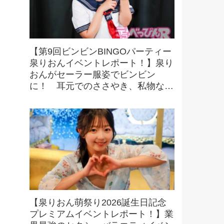
【第9回ビンビンBINGOパーティー
泉りおんイベントレポート！】泉り
おんがセーラー服姿でビンビン
に！ 耳元でのささやき、私物など
豪華景品をかけたビンゴにファンも
大興奮！
【泉りおん萌祭り2026誕生日記念
プレミアムイベントレポート！】業