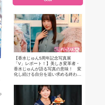
【香水じゅん5周年記念写真展
「V」レポート！】美しき変革者・
香水じゅんが語る写真の意味！ 変
化し続ける自分を追い求める終わり
た
なき探求とは！？
っ