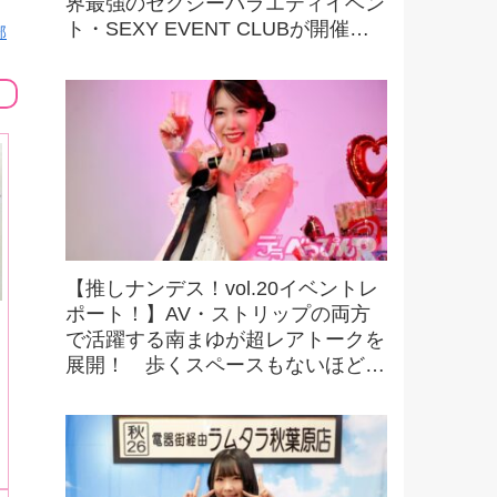
界最強のセクシーバラエティイベン
ト・SEXY EVENT CLUBが開催す
部
る最強撮影オフ会を初取材！ 驚愕
の内容に大興奮！
【推しナンデス！vol.20イベントレ
ポート！】AV・ストリップの両方
で活躍する南まゆが超レアトークを
展開！ 歩くスペースもないほどの
超満員で会場は熱気に包まれる！