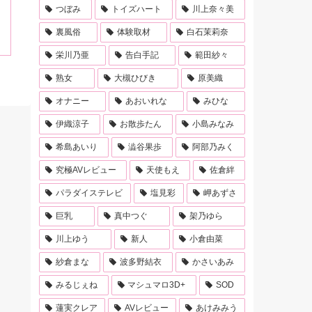
つぼみ
トイズハート
川上奈々美
裏風俗
体験取材
白石茉莉奈
栄川乃亜
告白手記
範田紗々
熟女
大槻ひびき
原美織
オナニー
あおいれな
みひな
伊織涼子
お散歩たん
小島みなみ
希島あいり
澁谷果歩
阿部乃みく
究極AVレビュー
天使もえ
佐倉絆
パラダイステレビ
塩見彩
岬あずさ
巨乳
真中つぐ
架乃ゆら
川上ゆう
新人
小倉由菜
紗倉まな
波多野結衣
かさいあみ
みるじぇね
マシュマロ3D+
SOD
蓮実クレア
AVレビュー
あけみみう