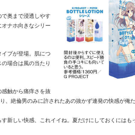
ボ！
ので奥まで浸透しやす
にオナホ向きなシリー
タイプが登場。肌につ
スの場合は風の当たり
の感触から痛痒さを抜
まり、絶倫男のみに許されたあの抜かず連発の快感が俺
らす新しい快感、これイイね。夏だけにしておくにはも