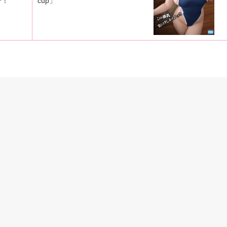
介！
cup」