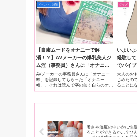
デル！ 少量の水を入れるとローション
イベント、雑談
グッズ
が湧き出すギミックはそのままだが、内
部にコーティン
【自粛ムードをオナニーで解
いよいよ
消！？】AVメーカーの爆乳美人ジ
経験して
ム淫（事務員）さんに「オナニー
でバイブ
帳」を渡してオナニー記録を赤
た！〜ア
AVメーカーの事務員さんに「オナニー
大人のお
帳」を記録してもらった「オナニー
じめたの
裸々につけてもらったら。気持も
た女性ラ
帳」。それは読んで字の如く自らのオナ
ることに
いいし、ついでにお金も貯まっち
ト付きで
ニーを記録するためのノート。大阪にあ
ちゃとい
ゃいました！？
道』⑥
るライブシアター『白鯨』にて販売され
のバイブ
ているこのノートを偶然デラべっぴんR
あえずビ
記者は手に入れました。折しも
際に触っ
暑さや湿度の中いかに快
ることができるか…？ひ