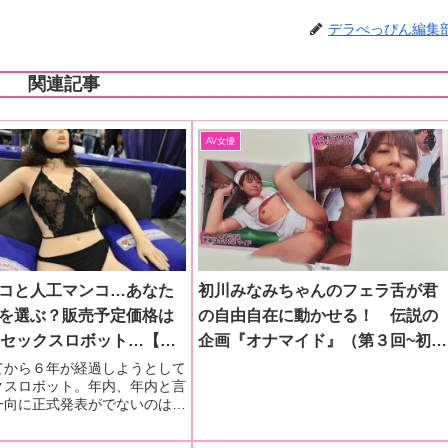
デラべっぴん編集
関連記事
AV女優
コと人工マンコ…あなた
初川みなみちゃんのフェラ舌が君
を選ぶ？販売予定価格は
の自由自在に動かせる！ 伝説の
のセックスロボット…【裏
企画『オナマイド』（第３回~初川
役立つ情報まで！】〜タ
みなみ③）
てから６年が経過しようとして
クスロボット。年内、年内と言
報（ネタ元・編集部員K・
一向に正式発表がでないのはど
んでしょう？究極ダッチワイフ
論のわけ