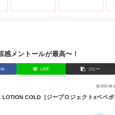
言葉
説！【前編】
音で語り尽くす【前
な
と興
編】
！
涼感メントールが最高〜！
ok
LINE
コピー
2015.08.1
E LOTION COLD
［ジープロジェクトxペペボ