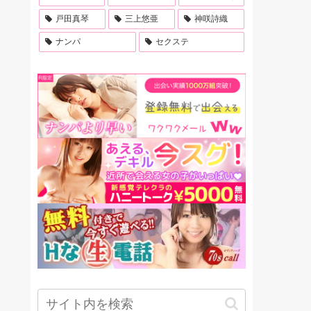
戸田真琴
三上悠亜
神咲詩織
ナンパ
セクステ