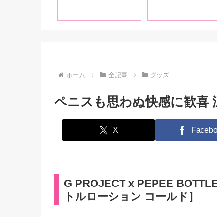
女性が激萎えする
」前編
＆「エッッロ！」
奮する言葉を解説
ホーム
全記事
グッズ
ペニスも思わぬ快感に歓喜 
X
Facebo
G PROJECT x PEPEE BOTTL
トルローション コールド］