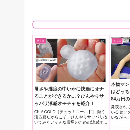
グッズ
グッズ
本物マン
暑さや湿度の中いかに快適にオナ
はどっち
ることができるか…？ひんやりサ
84万円
ッパリ涼感オモチャを紹介！
ネタから
発表され
Chu! COLD［チュッ！コールド］ 熱く
いるセッ
レコミ情
滾る夏だからこそ…ひんやりサッパリ抜
いながら
46歳）
いてみたいそんな貴男のための涼感オモ
うしてな
チャを紹介！Chu!シリーズのサマーモ
に賛否両