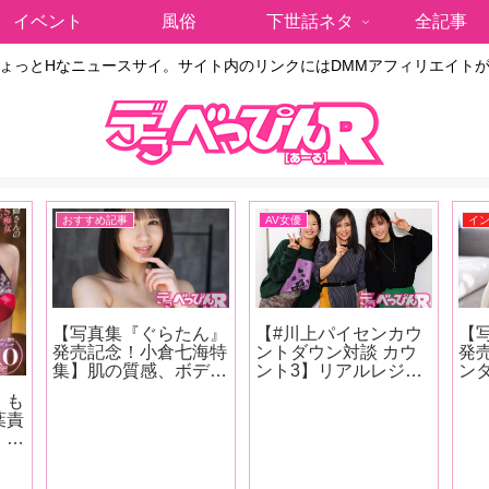
イベント
風俗
下世話ネタ
全記事
ょっとHなニュースサイ。サイト内のリンクにはDMMアフィリエイト
おすすめ記事
AV女優
イ
【写真集『ぐらたん』
【#川上パイセンカウ
【写
発売記念！小倉七海特
ントダウン対談 カウ
発
集】肌の質感、ボディ
ント3】リアルレジェ
ン
のボリューム感、そし
ンド・蒼井そらと川上
演
！も
てキャラクター！ オ
奈々美＆古川いおりの
子
葉責
ジサンたちをトリコに
超豪華座談会が実
ー
】ち
してしまう小倉七海、
現！ 恵比寿マスカッ
く
な女
天性の魅力をAV廃人
ツの話から引退後の動
わ
yが
くろがね阿礼が徹底解
向まで、美女3人が本
か