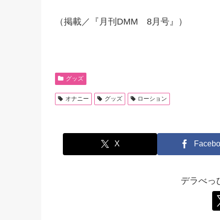
（掲載／『月刊DMM 8月号』）
グッズ
オナニー
グッズ
ローション
X
Facebo
デラべっ