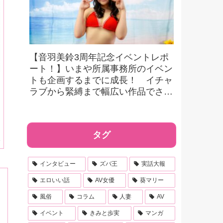
【音羽美鈴3周年記念イベントレポ
ート！】いまや所属事務所のイベン
トも企画するまでに成長！ イチャ
ラブから緊縛まで幅広い作品でさら
なる活躍へ！【本人コメントあり】
タグ
。
が
の
インタビュー
ズバ王
実話大報
ち
エロいい話
AV女優
葵マリー
風俗
コラム
人妻
AV
イベント
きみと歩実
マンガ