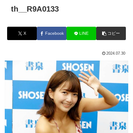
th__R9A0133
X
Facebook
LINE
コピー
2024.07.30