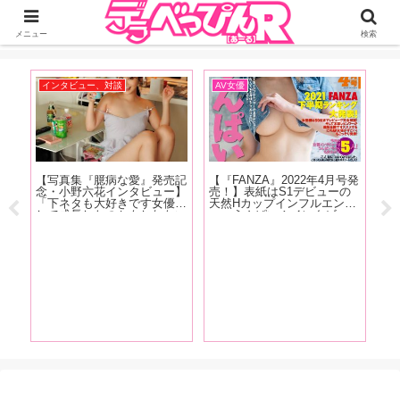
ジーオーティーが運営するちょっとHなニュースサイ。サイト内のリンクには
DMMアフィリエイトが含まれているものがあります
メニュー
検索
インタビュー、対談
AV女優
お
売記
【写真集『臆病な愛』発売記
【『FANZA』2022年4月号発
【
ー】
念・小野六花インタビュー】
売！】表紙はS1デビューの
人
っち
「下ネタも大好きです女優と
天然Hカップインフルエンサ
ど
たん
して成長したのかもしれない
ー・うんぱい！インタビュー
ス
買い
（笑）。もうちんことか普通
は白花こう、鈴音りん、吉根
痴
った
に言えちゃったりするんで
ゆりあ、川上奈々美が登場！
登
んで
す」後編
FANZA2021年下半期ランキ
画
ング大発表！