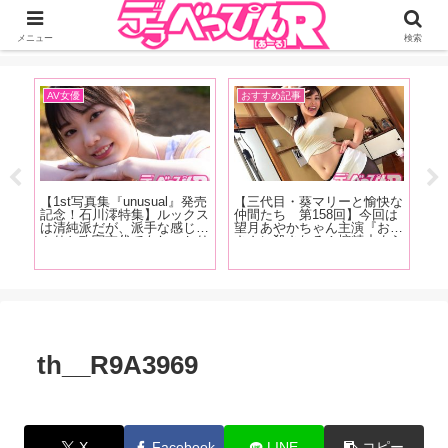
ジーオーティーが運営するちょっとHなニュースサイ。サイト内のリンクには
DMMアフィリエイトが含まれているものがあります
メニュー
検索
AV女優
おすすめ記事
イ
号発
【1st写真集『unusual』発売
【三代目・葵マリーと愉快な
【
ます
記念！石川澪特集】ルックス
仲間たち 第158回】今回は
念
優イ
は清純派だが、派手な感じっ
望月あやかちゃん主演『お母
「
冨安
ぷりと攻守交代でもしっかり
さんに殺される！搾精止まら
し
女優
美しい技で魅せるカウンター
ず間もなく家庭崩壊！ 望月
（
、佐
の強さが特徴！石川澪の魅力
あやか』の現場をレポート！
に
多香
を、AV廃人くろがね阿礼が
す
徹底解説！【後編】
th__R9A3969
X
Facebook
LINE
コピー