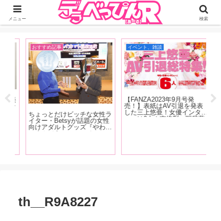
ジーオーティーが運営するちょっとHなニュースサイ。サイト内のリンクには
DMMアフィリエイトが含まれているものがあります
メニュー
検索
おすすめ記事
イベント、雑談
イ
ズ美
【FANZA2023年9月号発
【
チャ
売！】表紙はAV引退を発表
念
で
した三上悠亜！女優インタビ
「
ちょっとだけビッチな女性ラ
ル向
ューは6人！南條彩、明日葉
し
イター・Betsyが話題の女性
C
みつは、春野ゆこ、唯井まひ
（
向けアダルトグッズ『やわら
間に
ろ、木下凛々子、鈴音杏夏！
に
かまんぼう ファースト』の
どう
清原みゆう・朝日りおのグラ
す
秘密を開発者の女性スタッフ
チャ
ビアも掲載！
に突撃取材！
」
th__R9A8227