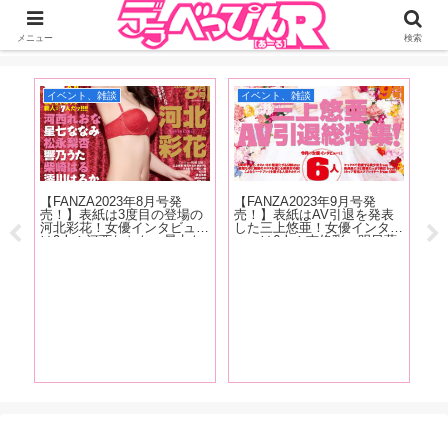
ジーオーティーが運営するちょっとHなニュースサイ。サイト内のリンクには
DMMアフィリエイトが含まれているものがあります
メニュー
検索
イベント、雑談
イベント、雑談
ア
【FANZA2023年8月号発
【FANZA2023年9月号発
【
売！】表紙は3度目の登場の
売！】表紙はAV引退を発表
念
河北彩花！女優インタビュー
した三上悠亜！女優インタビ
ル
は9人！河西れおな、星七な
ューは6人！南條彩、明日葉
話
なみ、松永梨杏、響乃うた、
みつは、春野ゆこ、唯井まひ
峰
柴崎はる、澪川はるか、天野
ろ、木下凛々子、鈴音杏夏！
ろ
とい
花乃、夏目響、東條なつ！抜
清原みゆう・朝日りおのグラ
いよ
きドコロ満載でお送りしま
ビアも掲載！
チな
す!
性
ッッ
解