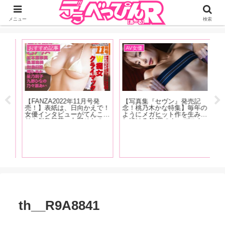
ジーオーティーが運営するちょっとHなニュースサイ。サイト内のリンクには
DMMアフィリエイトが含まれているものがあります
メニュー
検索
おすすめ記事
AV女優
お
発売
【FANZA2022年11月号発
【写真集『セヴン』発売記
クス
売！】表紙は、日向かえで！
念！桃乃木かな特集】毎年の
じっ
女優インタビューがてんこ盛
ようにメガヒット作を生み出
ち
かり
り！似鳥日菜、九野ひなの、
し続けるAV界のトップスタ
イ
ター
庵ひめか、星乃莉子、乃々瀬
ー！ 桃乃木かな6年半の歴
向
魅力
あい！月乃ルナ、長瀬麻美、
史を東風克智がおすすめ作品
か
が
松本菜奈実！人気女優インタ
とともに振り返る！【後編】
秘
ビューは乙アリス！
に
th__R9A8841