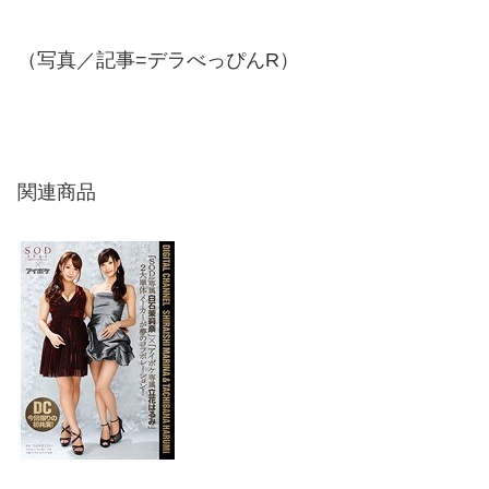
（写真／記事=デラべっぴんR）
関連商品