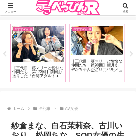
ジーオーティーが運営するちょっとHなニュースサイ。サイト内のリンクには
DMMアフィリエイトが含まれているものがあります
メニュー
検索
おすすめ記事
おすすめ記事
イ
売記
【三代目・葵マリーと愉快な
【
ュー
仲間たち 第90回】望月あ
念
【三代目・葵マリーと愉快な
長を
やかちゃんがグローバルメデ
A
仲間たち 第173回】前回お
を感
ィアの本格調教シリーズに登
の
送りした『台湾アダルトエキ
七海
場！ 庭園の大木に吊るされ
ぱ
スポ TAE09』取材を終えた
た作
て水責めに！！『緊縛調教妻
う
その後、範田紗々ちゃんとの
がね
望月あやか』の現場をレポー
責
台湾旅行記をお送りします！
ト！
は
る
ホーム
全記事
AV女優
紗倉まな、白石茉莉奈、古川い
おり、松岡ちな…SOD女優の生