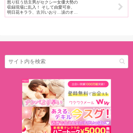
怒り狂う坊主男がセクシー女優大勢の
目】
収録現場に乱入！ そして由愛可奈、
明日花キララ、古川いおり…涙のオン
パレード