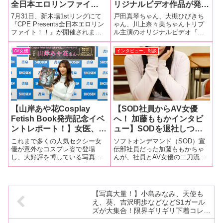
全日本エロリンファイ
リジナルビデオ作品が発
ト！！』レポート
売！ 見どころや共演者同
7月31日、新木場1stリングにて
戸田真琴ちゃん、大槻ひびきち
士の印象を語る！【団地妻
『CPE Presents全日本エロリン
ゃん、川上奈々美ちゃんトリプ
ファイト！！』が開催されまし
ル主演のオリジナルビデオ『団
は、わけあってヤリまし
た。真夏の新木場で火花を散ら
地妻は、わけあってヤリまし
た。DVD発売記念イベン
す、美しき女たちの熱き闘い、
た。』（リバプール）のDVD発
AV女優
インタビュー、対談
トレポート！】
キャットファイト。その一部始
売記念イベントが5月25日に行わ
終を完全レポート……の前に、
れ、戸田真琴ちゃん、大槻ひび
今回もこっそりと試合前の楽
きちゃんがイベントに登場。作
品について様
【山岸あや花Cosplay
【SOD社員からAV女優
Fetish Book発売記念イベ
へ！ 加藤ももかインタビ
ントレポート！】女医、シ
ュー】SODを退社しつい
スター、ボディータイツと
にAV女優としてデビュー
これまで多くの人気セクシー女
ソフトオンデマンド（SOD）宣
これまでにない山岸あや花
する加藤ももかが！ 今ま
優が意外なコスプレ姿で登場
伝部社員だった加藤ももかちゃ
し、大好評を博している写真集
んが、社員とAV女優の二刀流を
の妖艶コスプレが満載！
でのことを振り返りつつこ
『Cosplay Fetish Book』に、満
捨てて晴れてAV女優としてデビ
「後半に行くにつれて乱れ
れからの意気込みを語る！
を持して山岸あや花ちゃんが登
ュー！ しかも、レーベルは人
ていくし、パリピ感が出
「最初は、AV女優さんを
場。裸よりもエロい『Cosplay
気単体女優の象徴である
て、どんどん開放されてい
近くで支えたいと思って
Fetish Book 山岸あや花』（ジー
SODstar。 そこで、SOD社員時
【写真大量！】小島みなみ、天使も
オー
代の話からAV女優としてのデビ
くイメージがあります
SODに入社しました…」
え、葵、吉沢明歩などなどS1ガール
ュ
(笑)」
【前編】
ズが大集合！限界ギリギリ下着コレク
ションに会場全員鼻血ブー!!【JAE2日