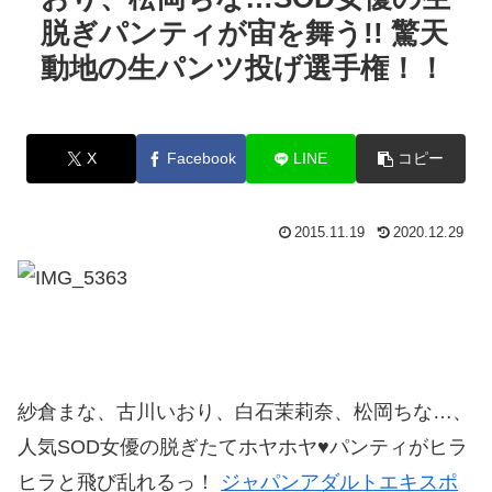
脱ぎパンティが宙を舞う!! 驚天
動地の生パンツ投げ選手権！！
X
Facebook
LINE
コピー
2015.11.19
2020.12.29
紗倉まな、古川いおり、白石茉莉奈、松岡ちな…、
人気SOD女優の脱ぎたてホヤホヤ♥パンティがヒラ
ヒラと飛び乱れるっ！
ジャパンアダルトエキスポ