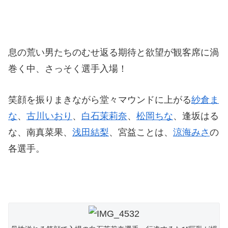
息の荒い男たちのむせ返る期待と欲望が観客席に渦
巻く中、さっそく選手入場！
笑顔を振りまきながら堂々マウンドに上がる
紗倉ま
な
、
古川いおり
、
白石茉莉奈
、
松岡ちな
、逢坂はる
な、南真菜果、
浅田結梨
、宮益ことは、
涼海みさ
の
各選手。