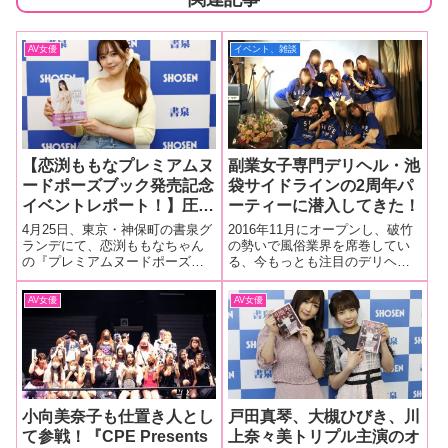
AV女優
イベント、雑談
【恋渕ももなプレミアムヌ
副業女子専門デリヘル・池
ードポーズブック発売記念
袋サイドラインの2周年パ
イベントレポート！】圧巻
ーティーに潜入してきた！
のOカップボディが魅せる
4月25日、東京・神保町の書泉グ
2016年11月にオープンし、破竹
究極表現！ 多角的なポー
ランデにて、恋渕ももなちゃん
の勢いで風俗業界を席巻してい
の『プレミアムヌードポーズブ
る、今もっとも注目のデリヘル
ズと繊細な身体のラインに
ック 恋渕ももな』発売記念イベ
店・池袋サイドラインがこのた
視線くぎ付け！
ントが開催されました。会場に
び2周年を迎えた。「副業女子専
AV女優
AV女優
登場したももなちゃんは、柔ら
門デリヘル」と銘打たれたこの
かな笑顔と存在感のあるグラマ
店では、ほかに本業を持つから
ラスなスタイルでファンを魅
こそ深い魅力を持った兼業デリ
了。目を引く
ヘル嬢が
小向美奈子も仕置き人とし
戸田真琴、大槻ひびき、川
て参戦！『CPE Presents
上奈々美トリプル主演のオ