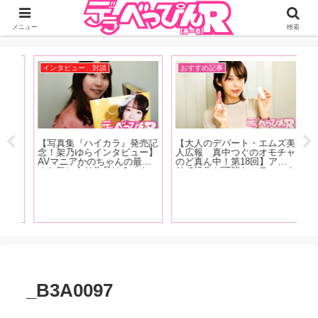
ジーオーティーが運営するちょっとHなニュースサイ。サイト内のリンクには
DMMアフィリエイトが含まれているものがあります
メニュー
検索
インタビュー、対談
おすすめ記事
イ
【写真集『ハイカラ』発売記
【大人のデパート・エムズ美
【F
のH
念！架乃ゆらインタビュー】
人広報 真中つぐのオモチャ
売
女
AVマニアかのちゃんの最近
のど真ん中！第18回】アプ
属
上
のお気に入り作品は？「やっ
リで操作が可能なスティック
イ
、恋
ぱり女の子が可哀相な目に遭
型のUSB充電式ローターを
向
名つ
うやつ。M男の乳首を一晩中
紹介！「ちなみに私は会社の
え
アも
責めますみたいなやつよりか
パソコンで充電していました
タ
は、女の子のほうがヤられて
(笑)」
木
るのが好きですね」【前編】
場
_B3A0097