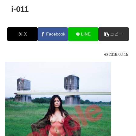
i-011
X
Facebook
LINE
コピー
2019.03.15