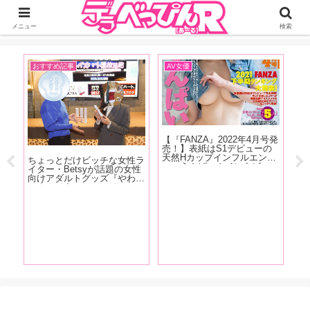
ジーオーティーが運営するちょっとHなニュースサイ。サイト内のリンクには
DMMアフィリエイトが含まれているものがあります
メニュー
検索
おすすめ記事
AV女優
お
発売
【『FANZA』2022年4月号発
【
クス
売！】表紙はS1デビューの
決
じっ
天然Hカップインフルエンサ
き
ちょっとだけビッチな女性ラ
かり
ー・うんぱい！インタビュー
イ
イター・Betsyが話題の女性
ター
は白花こう、鈴音りん、吉根
ホ
向けアダルトグッズ『やわら
魅力
ゆりあ、川上奈々美が登場！
ー
かまんぼう ファースト』の
が
FANZA2021年下半期ランキ
ト
秘密を開発者の女性スタッフ
ング大発表！
に突撃取材！