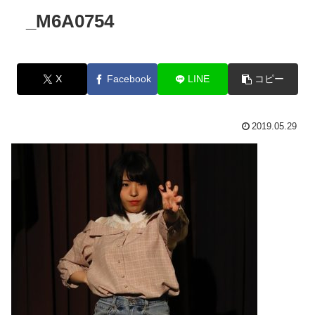
_M6A0754
X
Facebook
LINE
コピー
2019.05.29