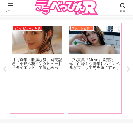
ジーオーティーが運営するちょっとHなニュースサイ。サイト内のリンクには
DMMアフィリエイトが含まれているものがあります
メニュー
検索
インタビュー、対談
アダルトビデオ
A
ダ
【写真集『臆病な愛』発売記
【写真集『Muse』発売記
【
アル
念・小野六花インタビュー】
念！白峰ミウ特集】ハイレベ
売
川上
「ダイエットして胸がめっち
ルなフェラで男を虜にする世
勢
豪華
ゃ小さくなったなと思ったん
話焼き痴女！謎に包まれた白
ン
マス
ですけどこの間、下着を買い
峰ミウの魅力をAV廃人・く
れ
動向
に行った時に測ってもらった
ろがねが徹底分析！【前編】
イ
り
ら全然変わってなかったんで
久
すよ」前編
良