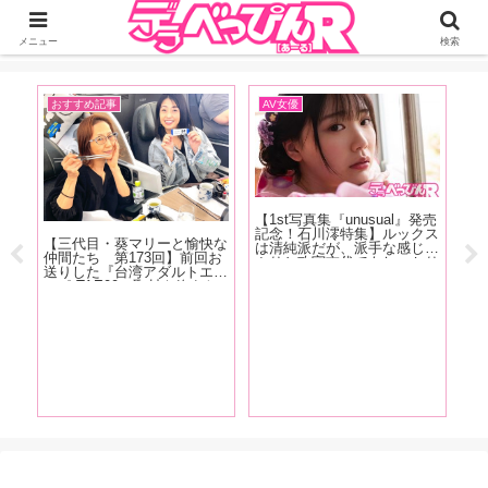
ジーオーティーが運営するちょっとHなニュースサイ。サイト内のリンクには
DMMアフィリエイトが含まれているものがあります
メニュー
検索
おすすめ記事
AV女優
イ
売記
【1st写真集『unusual』発売
【
ー】
記念！石川澪特集】ルックス
念
【三代目・葵マリーと愉快な
近
は清純派だが、派手な感じっ
「
仲間たち 第173回】前回お
やっ
ぷりと攻守交代でもしっかり
ゃ
送りした『台湾アダルトエキ
に遭
美しい技で魅せるカウンター
で
スポ TAE09』取材を終えた
晩中
の強さが特徴！石川澪の魅力
に
その後、範田紗々ちゃんとの
りか
をくろがね阿礼が徹底解説！
ら
台湾旅行記をお送りします！
れて
【中編】
す
編】