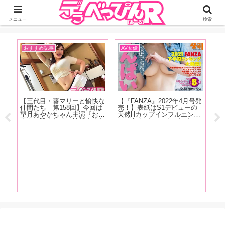
ジーオーティーが運営するちょっとHなニュースサイ。サイト内のリンクには
DMMアフィリエイトが含まれているものがあります
メニュー
検索
おすすめ記事
AV女優
お
【三代目・葵マリーと愉快な
【『FANZA』2022年4月号発
【
大好
仲間たち 第158回】今回は
売！】表紙はS1デビューの
オ
ジョ
望月あやかちゃん主演『お母
天然Hカップインフルエンサ
ん
オナ
さんに殺される！搾精止まら
ー・うんぱい！インタビュー
回
ド
ず間もなく家庭崩壊！ 望月
は白花こう、鈴音りん、吉根
し
ホア
あやか』の現場をレポート！
ゆりあ、川上奈々美が登場！
ぽ
奮！
FANZA2021年下半期ランキ
ナ
ング大発表！