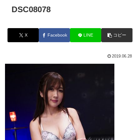
DSC08078
X
Facebook
LINE
コピー
2019.06.28