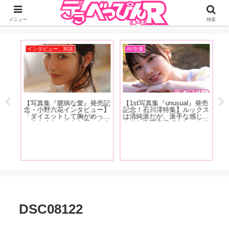
ジーオーティーが運営するちょっとHなニュースサイ。サイト内のリンクには
DMMアフィリエイトが含まれているものがあります
メニュー
検索
インタビュー、対談
AV女優
お
【写真集『臆病な愛』発売記
【1st写真集『unusual』発売
【
大好
念・小野六花インタビュー】
記念！石川澪特集】ルックス
念
ジョ
「ダイエットして胸がめっち
は清純派だが、派手な感じっ
作
オナ
ゃ小さくなったなと思ったん
ぷりと攻守交代でもしっかり
遂
ド
ですけどこの間、下着を買い
美しい技で魅せるカウンター
じ
ホア
に行った時に測ってもらった
の強さが特徴！石川澪の魅力
が
奮！
ら全然変わってなかったんで
を、AV廃人くろがね阿礼が
品
すよ」前編
徹底解説！【後編】
阿
DSC08122