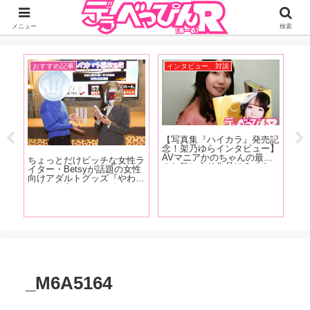
ジーオーティーが運営するちょっとHなニュースサイ。サイト内のリンクには
DMMアフィリエイトが含まれているものがあります
メニュー
検索
おすすめ記事
インタビュー、対談
A
記
【写真集『ハイカラ』発売記
【
人
念！架乃ゆらインタビュー】
ス
時に
AVマニアかのちゃんの最近
る
ちょっとだけビッチな女性ラ
ロい
のお気に入り作品は？「やっ
の
イター・Betsyが話題の女性
魅力
ぱり女の子が可哀相な目に遭
規
向けアダルトグッズ『やわら
な
うやつ。M男の乳首を一晩中
A
かまんぼう ファースト』の
の皆
責めますみたいなやつよりか
代
秘密を開発者の女性スタッフ
は、女の子のほうがヤられて
っ
に突撃取材！
るのが好きですね」【前編】
【
_M6A5164