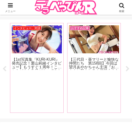
ジーオーティーが運営するちょっとHなニュースサイ。サイト内のリンクには
DMMアフィリエイトが含まれているものがあります
メニュー
検索
インタビュー、対談
おすすめ記事
お
売記
【1st写真集『KURI-KURI』
【三代目・葵マリーと愉快な
【
ー】
発売記念！栗山莉緒インタビ
仲間たち 第158回】今回は
2
優と
ュー】もうすぐ１周年！これ
望月あやかちゃん主演『お母
演
ない
からどんな作品がやってみた
さんに殺される！搾精止まら
女
普通
い？「もっとSっぽい作品を
ず間もなく家庭崩壊！ 望月
映
で
撮りたいって思いますね。め
あやか』の現場をレポート！
ー
ちゃくちゃ攻める作品をやり
たいです！」【前編】