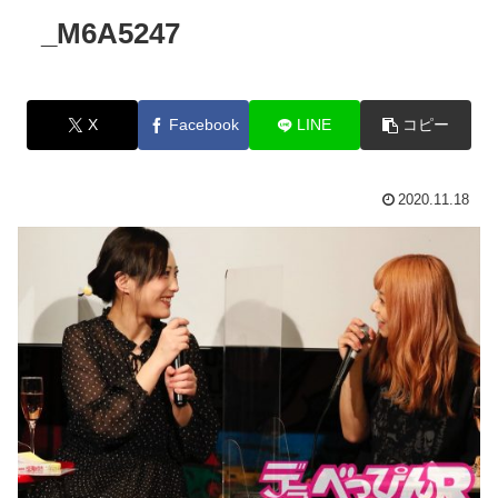
_M6A5247
X
Facebook
LINE
コピー
2020.11.18