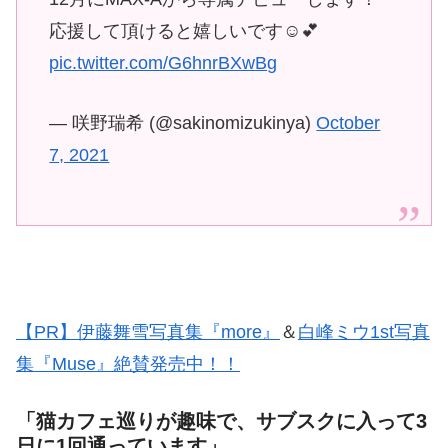
応援して頂けると嬉しいです☺️💕
pic.twitter.com/G6hnrBXwBg
— 咲野瑞希 (@sakinomizukinya)
October
7, 2021
【PR】伊藤舞雪写真集『more』
＆
白峰ミウ1st写真
集『Muse』絶賛発売中！！
「猫カフェ巡りが趣味で、サブスクに入って3
日に1回通っています」