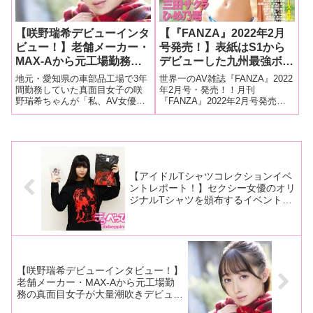
【咲野瑞希デビューインタ
【『FANZA』2022年2月
ビュー！】老舗メーカー・
号発売！】表紙はS1から
MAX-Aから元工場勤務の
デビューした九州最強ボデ
真面目女子が大量潮吹きデ
ィの山手梨愛！人気女優イ
地元・愛知県の車部品工場で3年
世界一のAV雑誌『FANZA』2022
ビュー！「潮吹きモノの
ンタビューは三舩みすず、
間勤務していた真面目女子の咲
年2月号・発売！！月刊
野瑞希ちゃんが「私、AV女優に
『FANZA』2022年2月号発売！
AVが好きなんです。潮吹
古川いおり！新人インタビ
なります」と決意の上京をし、
今月の気になる内容ですが…表
きって気持ちよさがわかり
ューには三田サクラ、ひめ
晴れてAVデビューを果たした！
紙は、11月にS1からデビュー、
やすいじゃないですか」
乃雪、久里くらら、咲野瑞
清楚な顔立ちとFカップ美乳のギ
未開発かつ圧倒的に美しい身体
【後編】
希が登場！
ャップがそそるだけでなく、な
を持つ山手梨愛ちゃん！もちろ
んとデビュー作から大量潮吹き
ん、その他のページも大充実！
までして
【アイドルTシャツコレクションイベ
ントレポート！】セクシー女優のオリ
ジナルTシャツを頒布するイベントが
初開催！乃木蛍、中山琴葉、るるち
ゃ。、宮崎リン、塚田詩織、ぺち、天
然美月、伊東める、姫咲はな、初美ゆ
りか、河合陽菜、山口葉瑠が売り子
に！
【咲野瑞希デビューインタビュー！】
老舗メーカー・MAX-Aから元工場勤
務の真面目女子が大量潮吹きデビュ
ー！「潮吹きモノのAVが好きなんで