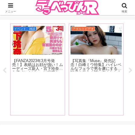
ジーオーティーが運営するちょっとHなニュースサイ。サイト内のリンクには
DMMアフィリエイトが含まれているものがあります
メニュー
検索
イベント、雑談
アダルトビデオ
お
【FANZA2023年3月号発
【写真集『Muse』発売記
【
かし
売！】表紙はお顔が強い！ム
念！白峰ミウ特集】ハイレベ
念
ない
ーディーズ新人・宮下玲奈！
ルなフェラで男を虜にする世
最
『こ
女優インタビューは稲荷あ
話焼き痴女！謎に包まれた白
を
てし
る、新井リマ、美波もも、有
峰ミウの魅力をAV廃人・く
な
レそ
加里ののか、川原かなえ！新
ろがねが徹底分析！【前編】
た
かっ
コーナーもはじまっちゃいま
ね
経験
す！
す！