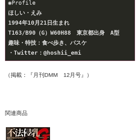
1994
年
10
月
21
T163/B9
0
（G）W60H88　
・Twitter：@hoshii_emi
（掲載：『月刊DMM 12月号』）
関連商品