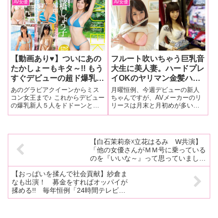
AV女優
AV女優
精通するプロライター、第１回
の相手は塾の先生で経験人数は
の安田理央氏の他、沢木毅彦
50人を越えた ——デビュー作か
氏、アケミン氏のお三方を編集
ら全カラミ生中出しをやった感
部に招き、
想は？
【動画あり♥】ついにあの
フルート吹いちゃう巨乳音
たかしょーもキタ～!! もう
大生に美人妻。ハードプレ
すぐデビューの超ド爆乳♥
イOKのヤリマン金髪ハー
新人女優この５パイ!! しか
フ、Fカップ美人パチスロ
あのグラビアクイーンからミス
月曜恒例、今週デビューの新人
も全員Ｇカップ超えだン
ライターと変化球もアリの
コン女王まで♪ これからデビュー
ちゃんですが、AVメーカーのリ
の爆乳新人５人をドドーンとご
リースは月末と月初めが多いた
ゴ〜!!
6人を紹介!!【今週デビュ
紹介♪ 今年のお乳は早くも大豊作
め、今週はそれほどいないか
ーの新人ちゃん
の予感ですよ〜♥
な……と思いきや結構いまし
た。 かなりバラエティに富んだ
ラインナップなので今週も必ず
【白石茉莉奈☓立花はるみ W共演】
一人はオキニが見つかるはず！
「他の女優さんがＭＭ号に乗っている
のを『いいな～』って思っていました
（笑）」【記念インタビュー 前編】
【おっぱいを揉んで社会貢献】紗倉ま
なも出演！ 募金をすればオッパイが
揉める!! 毎年恒例「24時間テレビ
エロは地球を救う！」は今年もすごか
った!!