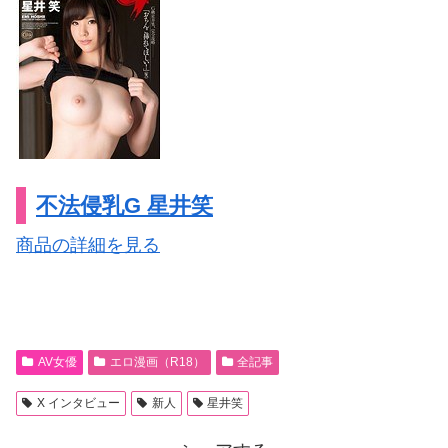
不法侵乳G 星井笑
商品の詳細を見る
AV女優
エロ漫画（R18）
全記事
X インタビュー
新人
星井笑