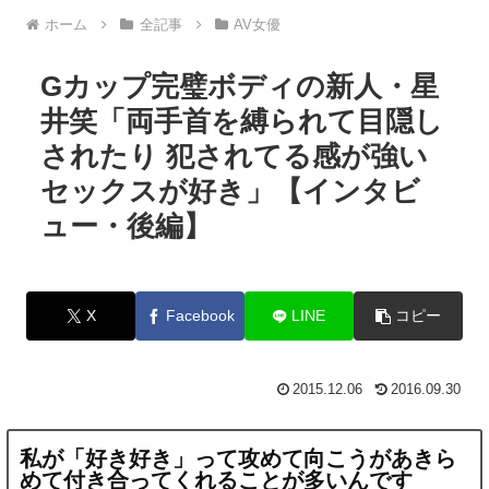
ホーム
全記事
AV女優
Gカップ完璧ボディの新人・星
井笑「両手首を縛られて目隠し
されたり 犯されてる感が強い
セックスが好き」【インタビ
ュー・後編】
X
Facebook
LINE
コピー
2015.12.06
2016.09.30
私が「好き好き」って
攻めて向こうがあきら
めて
付き合って
くれることが多いんです