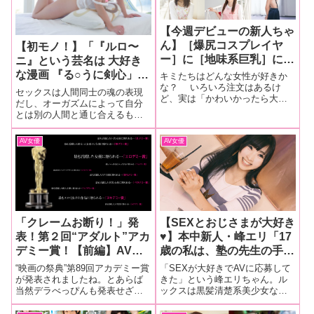
【今週デビューの新人ちゃ
ん】［爆尻コスプレイヤ
【初モノ！】「『ルロ〜
ー］に［地味系巨乳］に
ニ』という芸名は 大好き
［ロリ貧乳娘2人］に［塾
な漫画 『る○うに剣心」か
キミたちはどんな女性が好きか
のセクシー先生］に［真面
な？ いろいろ注文はあるけ
らつけたのよ！」オリヴィ
セックスは人間同士の魂の表現
ど、実は「かわいかったら大体
目系美人保育師］さらに
ア・薫・ルロ〜ニ
だし、オーガズムによって自分
オッケー！」というのが正直な
とは別の人間と通じ合えるもの
［かわいい顔して感度抜群
ところじゃないだろうか。とい
だと信じているわ！ 漫画熱が高
の長乳］をもつ子まで8人
うわけで今回はバラエティ豊
じて初脱ぎまで 仰天の来日エピ
ですぞ〜！最高かよ！
AV女優
AV女優
か、しかし全員美女＆美少女と
ソードとは─ 日本に来たのは何度
いうラインナップでお届けしよ
【2/1〜2/7】
目？オリヴィア・薫・ルロ〜ニ
う！まずはネットで
（以下、オリヴィア） 今回が
初めて
「クレームお断り！」発
【SEXとおじさまが大好き
表！第２回“アダルト”アカ
♥】本中新人・峰エリ「17
デミー賞！【前編】AV業
歳の私は、塾の先生の手を
界のプロライターが本音で
握って『今日は帰りたくな
“映画の祭典”第89回アカデミー賞
「SEXが大好きでAVに応募して
選んだらこんなラインナッ
い』って誘ったんです」
が発表されましたね。とあらば
きた」という峰エリちゃん。ル
当然デラべっぴんも発表せざる
ックスは黒髪清楚系美少女なの
プになってしまいました…
【インタビュー前編】
を得ないでしょう！第２回エロ
に、経験人数50人オーバーとい
版『アカデミー賞』！AV業界に
う彼女にインタビュー！初体験