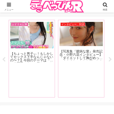
ジーオーティーが運営するちょっとHなニュースサイ。サイト内のリンクには
DMMアフィリエイトが含まれているものがあります
メニュー
検索
おすすめ記事
インタビュー、対談
お
【写真集『臆病な愛』発売記
【
【ちょっと男子ぃ！もしかし
念・小野六花インタビュー】
人
てセックス下手なんじゃない
「ダイエットして胸がめっち
の
性ラ
の〜？】今回のテーマは『こ
ゃ小さくなったなと思ったん
ま
性
の人下手そう』と思われてし
ですけどこの間、下着を買い
ー
わら
まう特徴！ 「あの時ヤレそ
に行った時に測ってもらった
を
の
うだったのに何でヤレなかっ
ら全然変わってなかったんで
3
ッフ
たんだろう……」という経験
すよ」前編
て
をおもちのアナタ必読です！
う
ま