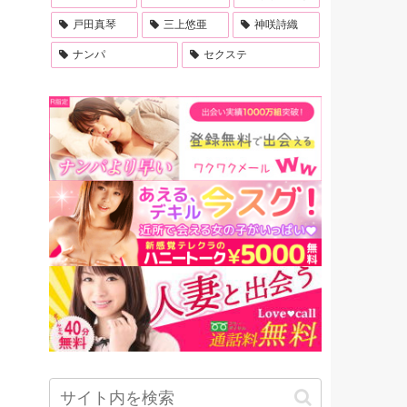
戸田真琴
三上悠亜
神咲詩織
ナンパ
セクステ