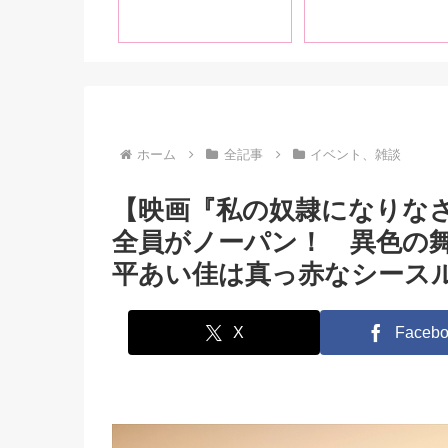
な、八木奈々、弥生み
づきが登場！！
ホーム
全記事
イベント、雑談
【映画『私の奴隷になりな
全員がノーパン！ 異色の
平あい佳は真っ赤なシース
X
Facebo