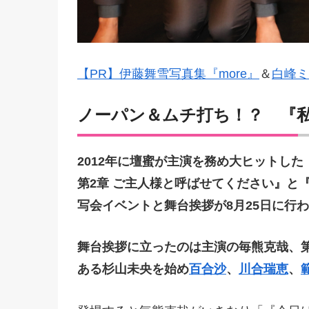
【PR】伊藤舞雪写真集『more』
＆
白峰ミ
ノーパン＆ムチ打ち！？ 『
2012年に壇蜜が主演を務め大ヒットし
第2章 ご主人様と呼ばせてください』と
写会イベントと舞台挨拶が8月25日に行
舞台挨拶に立ったのは主演の毎熊克哉、
ある杉山未央を始め
百合沙
、
川合瑞恵
、