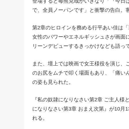
登場すると毎熊克哉がいきなり「『今日
で、全員ノーパンです」と衝撃の告白。
第2章のヒロインを務める行平あい佳は
女性のパワーやエネルギッシュさが画面
リーンデビューするきっかけなども語っ
また、壇上では映画で女王様役を演じ、
のお尻をムチで叩く場面もあり、「痛い
の姿も見られた。
『私の奴隷になりなさい第2章 ご主人様
になりなさい第3章 おまえ次第』が10
れる。