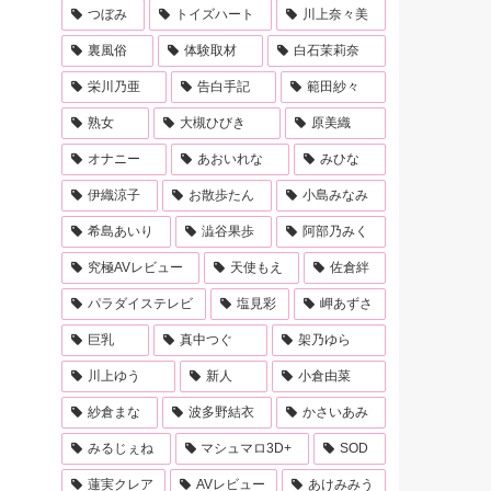
つぼみ
トイズハート
川上奈々美
裏風俗
体験取材
白石茉莉奈
栄川乃亜
告白手記
範田紗々
熟女
大槻ひびき
原美織
オナニー
あおいれな
みひな
伊織涼子
お散歩たん
小島みなみ
希島あいり
澁谷果歩
阿部乃みく
究極AVレビュー
天使もえ
佐倉絆
パラダイステレビ
塩見彩
岬あずさ
巨乳
真中つぐ
架乃ゆら
川上ゆう
新人
小倉由菜
紗倉まな
波多野結衣
かさいあみ
みるじぇね
マシュマロ3D+
SOD
蓮実クレア
AVレビュー
あけみみう