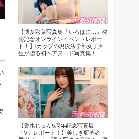
【博多彩葉写真集『いろはに…』発
売記念オンラインイベントレポー
ト！】Iカップの現役法学部女子大
生が贈る初ヘアヌード写真集！ 可
憐さと大胆な魅力が融合した一冊
に！
い
試
で
【香水じゅん5周年記念写真展
「V」レポート！】美しき変革者・