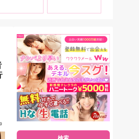
】
なりたい」
にさしておき
入れるとちょ
タイミングで
す」
者
行
9
検索