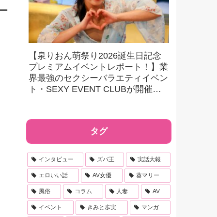
ー
【泉りおん萌祭り2026誕生日記念
プレミアムイベントレポート！】業
界最強のセクシーバラエティイベン
ト・SEXY EVENT CLUBが開催す
る最強撮影オフ会を初取材！ 驚愕
の内容に大興奮！
タグ
インタビュー
ズバ王
実話大報
エロいい話
AV女優
葵マリー
風俗
コラム
人妻
AV
イベント
きみと歩実
マンガ