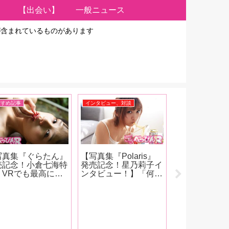
【出会い】
一般ニュース
が含まれているものがあります
すすめ記事
インタビュー、対談
おすすめ記事
写真集『ぐらたん』
【写真集『Polaris』
【大人のデパ
売記念！小倉七海特
発売記念！星乃莉子イ
ムズ美人広報
】VRでも最高に可
ンタビュー！】「何を
ぐのオモチャ
い！「男がクンニを
演じても 「星乃莉
中！第22回】
たくなる衝動を抑え
子」という 自我がバ
で加熱するロ
れないほど可愛い女
ーンと 出るんじゃな
ウォーマーが
子」ぐらたんの魅力
くて ちゃんと役に合
「『オナニー
AV廃人くろがね阿
わせての 人格という
ぞ！』って思
が徹底紹介！【後
か カメレオン女優に
30分くらい前