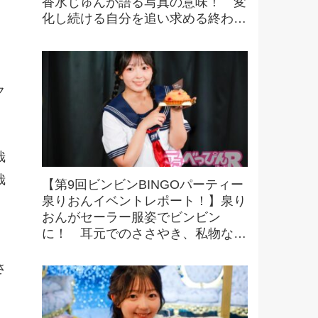
香水じゅんが語る写真の意味！ 変
化し続ける自分を追い求める終わり
なき探求とは！？
ク
哉
哉
【第9回ビンビンBINGOパーティー
泉りおんイベントレポート！】泉り
おんがセーラー服姿でビンビン
に！ 耳元でのささやき、私物など
豪華景品をかけたビンゴにファンも
大興奮！
さ