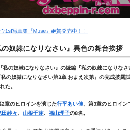
ウ1st写真集『Muse』絶賛発売中！！
私の奴隷になりなさい』異色の舞台挨拶
た『私の奴隷になりなさい』の続編『私の奴隷になりなさ
『私の奴隷になりなさい第3章 おまえ次第』の完成披露
われた。
第2章のヒロインを演じた
行平あい佳
、第3章のヒロイン
範田紗々
、
山根千芽
、
福山理子
の8名。