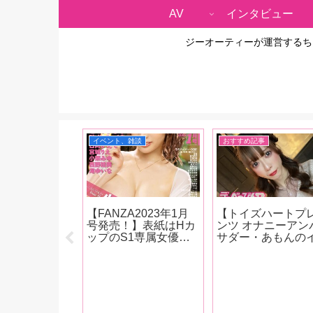
AV
インタビュー
ジーオーティーが運営するち
イベント、雑談
おすすめ記事
集『あすみみ図
【FANZA2023年1月
【トイズハートプ
売！明日見未来
号発売！】表紙はHカ
ンツ オナニーアン
ビュー】「いろ
ップのS1専属女優・
サダー・あもんの
を持てる女優に
小宵こなん！ 新人イ
ときはひとり第15
いんです。ずっ
ンタビューは小栗み
回】2本の新作ロ
ったから、将来
ゆ、日向かえで、西野
ーを差し込みオナ
Sにもなりたい
絵美、宮城りえ、滝ゆ
始め！おち〇ぽを
」【後編】
いな。人気女優インタ
しイキまくる！【
ビューには恋渕もも
ニー画像あり！】