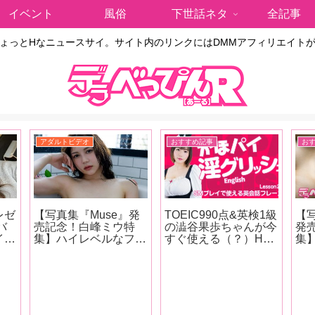
イベント
風俗
下世話ネタ
全記事
ょっとHなニュースサイ。サイト内のリンクにはDMMアフィリエイト
アダルトビデオ
おすすめ記事
お
レゼ
【写真集『Muse』発
TOEIC990点&英検1級
【
バ
売記念！白峰ミウ特
の澁谷果歩ちゃんが今
発
イク
集】ハイレベルなフェ
すぐ使える（？）Hな
集
ラで男を虜にする世話
英会話をレッスン！
愛
ータ
焼き痴女！謎に包まれ
第23回のテーマは
し
ニー
た白峰ミウの魅力を
「SMプレイで使える
ら
連発
AV廃人・くろがねが
英会話フレーズ」お仕
の
オナ
徹底分析！【前編】
置きして！って英語で
を
なんて言う？下僕とし
礼