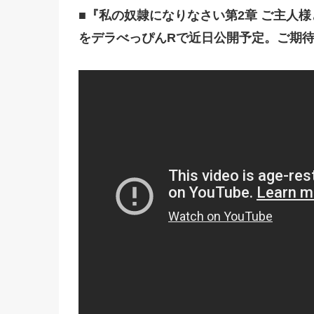
■
『私の奴隷になりなさい第2章 ご主人
をデラべっぴんRで近日公開予定。ご期