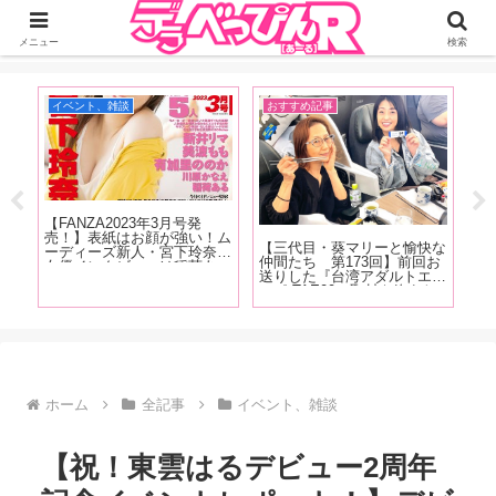
ジーオーティーが運営するちょっとHなニュースサイ。サイト内のリンクには
DMMアフィリエイトが含まれているものがあります
メニュー
検索
イベント、雑談
おすすめ記事
イ
発売
【FANZA2023年3月号発
【F
クス
売！】表紙はお顔が強い！ム
売
【三代目・葵マリーと愉快な
じっ
ーディーズ新人・宮下玲奈！
ん
仲間たち 第173回】前回お
かり
女優インタビューは稲荷あ
六
送りした『台湾アダルトエキ
ター
る、新井リマ、美波もも、有
み
スポ TAE09』取材を終えた
魅力
加里ののか、川原かなえ！新
ナ
その後、範田紗々ちゃんとの
が
コーナーもはじまっちゃいま
台湾旅行記をお送りします！
す！
ホーム
全記事
イベント、雑談
【祝！東雲はるデビュー2周年