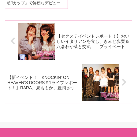
超Jカップ」で鮮烈なデビューを
ファンから誕生日を祝
飾った東雲はるちゃんの誕生日
福！ ビールぶっかけ事件
を祝う「祝！東雲はる生誕祭
も告白！
2025」が、9月28日、東京・新宿
のイベントスペース・ミコノス
で盛大に開催されました。当日
【セクステイベントレポート！】おい
しいイタリアンを食し、きみと歩実＆
八森わか菜と交流！ プライベート感
満載の写真公開、クイズコーナー、面
白質問など充実した内容に！
【新イベント！ KNOCKINʼ ON
HEAVENʼS DOORS＃1ライブレポー
ト！】RARA、泉ももか、豊岡さつ
き、二羽紗愛、成望るか、真希いずみ
がポップ・バラード・ロックで音楽の
扉をノック！