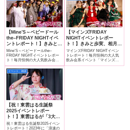
【Mine’S～ベビードール
【マインズFRIDAY
the–FRIDAY NIGHTイベ
NIGHTイベントレポー
ントレポート！】きみと歩
ト！】きみと歩実、相月菜
実、愛夢みり、東雲はる、
緒、雨宮あや花、江戸川も
Mine’S～ベビードールthe–
マインズFRIDAY NIGHTイベン
白浜美羽、渚まみ、黒木歩
なか、椎名キキ、東雲は
FRIDAY NIGHTイベントレポー
トレポート！毎月恒例の大人気
ト！毎月恒例の大人気飲み会系
飲み会系イベント「マインズ
が初体験、初撮影、初男性
る、山口由愛が禁断のクリ
イベント「Mine’S～ベビードー
FRIDAY NIGHT＜今宵は2024ク
器遭遇など4月だけに
スマスパーティー！ プラ
ルthe–FRIDAY NIGHT＜今宵は
リスマスパーティー！NEW Face
イベント、雑談
「初」を語りまくる！
イベートのエッチ話が炸
入学式＞」が、4月5日、東京・
多めな会＞」が、12月6日に東
裂！
代々木にあるA Talk Club
京・代々木のA Talk Club WO
【祝！東雲はる生誕祭
2025イベントレポー
ト！】東雲はるが「3大〇
〇」を通して人生を振り返
祝！東雲はる生誕祭2025イベン
る！ キュートな浴衣姿で
トレポート！2023年に「浪速の