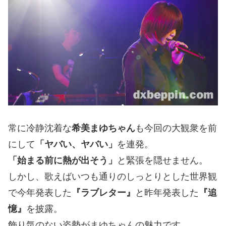
常に冷静沈着な
希美まゆちゃん
も今回の大観衆を前
にして
「ヤバい、ヤバい」
を連発。
「始まる前に熱が出そう」
と緊張を隠せません。
しかし、歌えばいつも通りのしっとりとした世界観
で今年発表した
『ラブレター』
と昨年発表した
『追
憶』
を披露。
飾り気のない姿勢がまゆちゃんの魅力です。