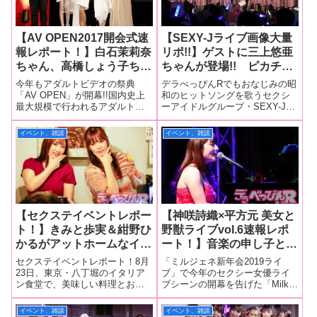
【AV OPEN2017開会式速
【SEXY-Jライブ画像大量
報レポート！】白石茉莉奈
リポ!!】ゲストに三上悠亜
ちゃん、高橋しょう子ちゃ
ちゃんが登場!! ピカチュ
ん、橋本ありなちゃんが
ウからスケバン!?まで全員
今年もアダルトビデオの祭典
デラべっぴんRでもおなじみの昭
堂々の開会宣言！ 三上悠
コスプレのハロウィンライ
「AV OPEN」が開幕!!国内史上
和のヒットソングを歌うセクシ
最大規模で行われるアダルトビ
ーアイドルグループ・SEXY-Jの
亜ちゃんも大注目の史上最
ブは大熱狂!! しかし、あ
デオの祭典「AV OPEN」が2016
「SEXY-J Halloween Party
大AVフェスティバルが開
やみ旬果ちゃん卒業＆瑠川
年に引き続き今年も開催される
2016」が24日、東京・渋谷のラ
イベント、雑談
イベント、雑談
幕！
リナちゃんが衝撃の引退発
ことが決定！ ７月12日、都内
イブハウス「www」で開催！
表!!
で行われた「AV OPEN2017」の
ライブのテーマである「ハロウ
開会式を速報でお
ィンパー
【セクステイベントレポー
【神咲詩織×平方元 美女と
ト！】きみと歩実＆紺野ひ
野獣ライブvol.6速報レポ
かるがアットホームなイタ
ート！】音楽の申し子と稀
リアン食堂で美食と泥酔ト
代のヴォーカリストが奇跡
セクステイベントレポート！8月
「ミルジェネ新年会2019ライ
ークに大盛り上がり！ こ
のコラボレーション！ 深
23日、東京・八丁堀のイタリア
ブ」で今年のセクシー女優ライ
ン食堂で、美味しい料理とお酒
ブシーンの開幕を告げた「Milky
の夏のプライベートマル秘
紅のドレスに身を包んだ神
をいただきながら、ゆる～く楽
Pop Generation(通称・ミルジェ
写真も大公開！
咲詩織ちゃんがオリジナル
しめる泥酔トークイベント「セ
ネ)」が早くも2回目のライブを開
イベント、雑談
イベント、雑談
曲を披露！