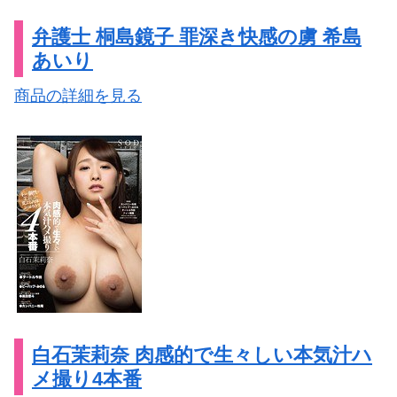
弁護士 桐島鏡子 罪深き快感の虜 希島
あいり
商品の詳細を見る
白石茉莉奈 肉感的で生々しい本気汁ハ
メ撮り4本番