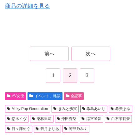
商品の詳細を見る
前へ
次へ
1
2
3
AV女優
イベント、雑談
全記事
Milky Pop Generation
きみと歩実
希島あいり
希美まゆ
悠木イヴ
栗林里莉
沖田杏梨
涼宮琴音
白石茉莉奈
目々澤めぐ
若月まりあ
阿部乃みく