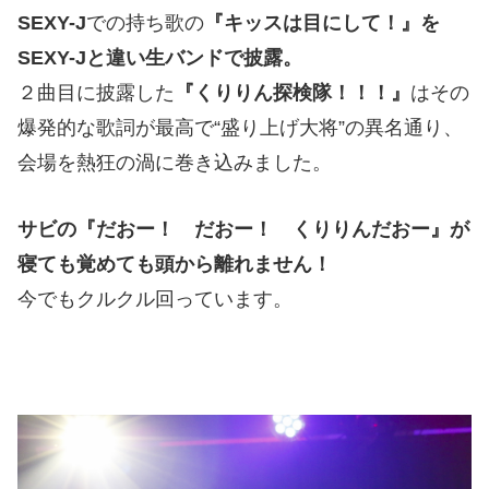
SEXY-J
での持ち歌の
『キッスは目にして！』を
SEXY-Jと違い生バンドで披露。
２曲目に披露した
『くりりん探検隊！！！』
はその
爆発的な歌詞が最高で“盛り上げ大将”の異名通り、
会場を熱狂の渦に巻き込みました。
サビの『だおー！ だおー！ くりりんだおー』が
寝ても覚めても頭から離れません！
今でもクルクル回っています。