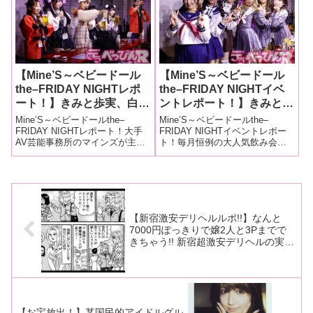
クステイベント」が開催されま
催！1月24日、東京・六本木で行
した！今回のゲストは、きみと
われた「美女と野獣-Beauty an
歩実（以下、あゆみんパイセ
ン）ちゃんと紺
【Mine’S～ベビードール
【Mine’S～ベビードール
the–FRIDAY NIGHTレポ
the–FRIDAY NIGHTイベ
ート！】きみと歩実、白浜
ントレポート！】きみと歩
美羽、和久井美兎、天野花
実、天野花乃、和久井美
Mine’S～ベビードールthe–
Mine’S～ベビードールthe–
乃、希咲那奈、黒木歩が新
兎、福田もも、久和原せい
FRIDAY NIGHTレポート！大手
FRIDAY NIGHTイベントレポー
AV芸能事務所のマインズが主催
ト！毎月恒例の大人気飲み会系
年会気分で泥酔！ テキー
ら、篠宮ねねが制服姿で乾
する「Mine’S～ベビードール
イベント「Mine’S～ベビードー
ラを煽り初春からめでたい
杯！ 学生時代のエッチな
the–FRIDAY NIGHT＜今宵は新
ルthe–FRIDAY NIGHT＜今宵は
飲み会に！
思い出を告白！
年会＞」が1月5日、東京・代々
卒業式？＞」が、3月1日、東
木にあるA Talk Club W
京・代々木にあるA Talk Clu
【新宿激安デリヘルルポ!!】なんと
7000円ぽっきりで嬢2人と3Pまでで
きちゃう!! 新宿超激安デリヘルの実力
やいかに？（マンガ再現報告）
【お宝放出！】某国民的アイドルグル