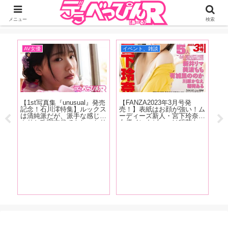
ジーオーティーが運営するちょっとHなニュースサイ。サイト内のリンクには
DMMアフィリエイトが含まれているものがあります
メニュー
検索
おすすめ記事
おすすめ記事
イ
【AV女優がオナホと対
！ム
決！？】アダルトグッズ大好
【三代目・葵マリーと愉快な
奈！
き女優のジューン・ラブジョ
仲間たち 第173回】前回お
あ
イがトイズハートの人気オナ
送りした『台湾アダルトエキ
、有
ホ『セブンティーン ボルド
スポ TAE09』取材を終えた
！新
ー』と『召喚術師のオナホア
その後、範田紗々ちゃんとの
いま
トリエ』を手に取り大興奮！
台湾旅行記をお送りします！
【F
売
ん
沙
九
月
し