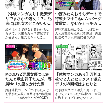
【体験マンガあり】激安デ
つぼみたんおうちデートで
リでまさかの処女！？…記
特製ナマ手ごねハンバーグ
者には処女のどこがいいの
披露に、なぜかカッチカチ
かさっぱり分かりません！
の唐揚げでシアワセの味を
続きは本文で処女を奪わせるな
好評連載動画コラム「つぼみた
【気になる風俗勝手に通信
噛みしめる♥ あぁこんな嫁
らさて、お幾ら万円？突然です
んとお散歩たんR」第18回 先週
が皆さん、処女とヤッたことあ
配信のコラム前編に引き続き、
簿】
がウチにいたら…♥♥♥【つ
りますか？実は記者、初体験は
まったりおうちデート編（後
ぼみたんとお散歩たん
３歳年上の非処女で、リードし
編）をお届けします♪
AV女優
下世話ネタ
R18（後編）】
てもらいながら童貞を卒業。そ
れ以来、処女膜を貫通する機会
にも恵まれることなく、今日現
在に至るんですが
MOODYZ専属女優つぼみ
【体験マンガあり】万札１
たんと秋山祥子たんが、専
枚で２人とセックス！激安
属No.1の座をかけた因縁
デリのW回転はふたりとも
の卓球対決？！etc…【つ
挿入OK【気になる風俗試
好評連載コラム「つぼみたんと
続きは本文で！激安１万円ぽっ
ぼみたんとお散歩たんR⑪
し隊！！】
お散歩たんR」今回は冬の特別編
きりでマ●コふたつ味比べ！全国
として、つぼみたんがMOODYZ
に数えるほどしかないちょいの
冬SP（前編）】
専属女優仲間の秋山祥子ちゃん
間を除けば、今の日本での本●裏
と一緒に都内をお散歩たん（前
風俗店の安値相場は１万円。た