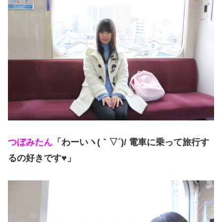
つぼみたん
「わーいヽ(｀▽´)/ 電車に乗って旅行す
るの好きです♥」