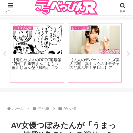
ジーオーティーが運営するちょっとHなニュースサイ。サイト内のリンクには
DMMアフィリエイトが含まれているものがあります
メニュー
検索
おすすめ記事
おすすめ記事
イ
記
【鬼性欲ブスのOCCC道場第
【大人のデパート・エムズ美
【
人
12回】四重苦まんこをもつ
人広報 真中つぐのオモチャ
念
時に
藍川じゅんが『蝉丸』『ラバ
のど真ん中！第18回】アプ
「
ロい
ーカップ』『サカナクショ
リで操作が可能なスティック
ゃ
魅力
ン』『アナスイ』『廬山昇龍
型のUSB充電式ローターを
で
な
覇』などなど、クンニストの
紹介！「ちなみに私は会社の
に
の皆
超絶テクニックに酔いしれた
パソコンで充電していました
ら
お話
(笑)」
す
ホーム
全記事
AV女優
AV女優つぼみたんが「うまっ