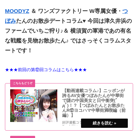
MOODYZ
＆ ワンズファクトリー W専属女優・
つ
ぼみ
たんのお散歩デートコラム♥ 今回は津久井浜の
ファームでいちご狩り♪＆ 横須賀の軍港であの有名
な戦艦を見物お散歩たん♪ ではさっそくコラムスタ
ートです！
★★★前回の第⑫回コラムはこちら★★★
【動画連載コラム♪】ニッポンが
誇るAV女優つぼみたんが中華街
で謎の中国美女と日中衝突(ﾟ
дﾟ)！？【つぼみたんとお散歩た
んR⑫ヨコハマ中華街満喫編（前
編）】
好評連載コラム「つぼみたんとお散歩たん
R」今回は、最近中国語を勉強中のつぼみ
たんが、ヨコハマ中華街で中国人とナマ会
話にチャレンジ編（前編）♪