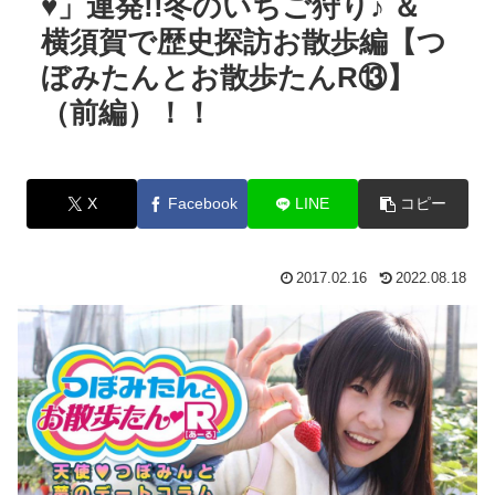
♥」連発!!冬のいちご狩り♪ ＆
横須賀で歴史探訪お散歩編【つ
ぼみたんとお散歩たんR⑬】
（前編）！！
X
Facebook
LINE
コピー
2017.02.16
2022.08.18