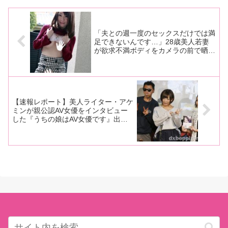
編）♪
だ、日本人が相手なら熟女、そ
うでなければ相手は中国系とい
うのがオチですよね。それでも
格安でセック
「夫との週一度のセックスだけでは満
足できないんです…」28歳美人若妻
が欲求不満ボディをカメラの前で晒す
さまをご覧ください。
【速報レポート】美人ライター・アケ
ミンが親公認AV女優をインタビュー
した『うちの娘はAV女優です』出版
記念イベント! トークでは紗倉まな
ちゃんの親子関係やカンパニー松尾監
督の壮絶親バレ体験も語られ、スペシ
ャルゲストに表紙のあの女優さんも登
場!!