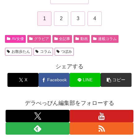
1
2
3
4
AV女優
グラビア
全記事
動画
連載コラム
お散歩たん
コラム
つぼみ
シェアする
X
Facebook
LINE
コピー
デラべっぴん編集部をフォローする