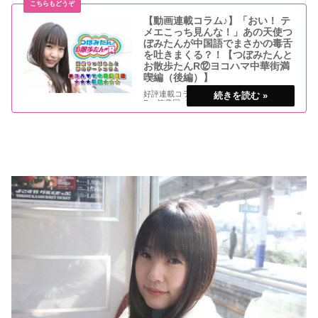
【動画連載コラム♪】「おい！ テ
メエこっち見んな！」あの天使つ
ぼみたんが中国語でまさかの毒舌
を吐きまくる？！【つぼみたんと
お散歩たんR⑫ヨコハマ中華街満
喫編（後編）】
好評連載コラム「つぼみたんとお散歩たん
R」第⑫回 先週配信のコラム前編に引き続
き、ヨコハマ中華街で中国語ナマ会話にチ
ャレンジ編（後編）をお届けします♪