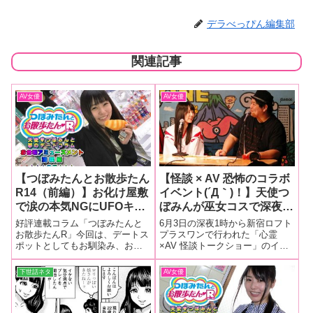
デラべっぴん編集部
関連記事
AV女優
AV女優
【つぼみたんとお散歩たん
【怪談 × AV 恐怖のコラボ
R14（前編）】お化け屋敷
イベント(´Д｀)！】天使つ
で涙の本気NGにUFOキャ
ぼみんが巫女コスで深夜の
ッチャーでガッツポーズの
怪談イベントに降臨!! 出演
好評連載コラム「つぼみたんと
6月3日の深夜1時から新宿ロフト
大興奮etc…つぼみたんと
者が持ちよった戦慄の心霊
お散歩たんR」今回は、デートス
プラスワンで行われた「心霊
ポットとしてもお馴染み、お台
×AV 怪談トークショー」のイベ
お台場アミューズメント満
体験に会場は恐怖のどん底
場の屋内アミューズメントをつ
ントを早速レポートします！
喫編!!
に！？
ぼみたんと一緒に満喫たん（前
下世話ネタ
AV女優
編）♪