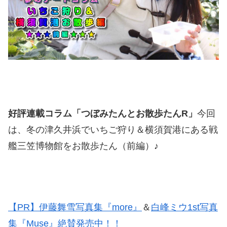
好評連載コラム「つぼみたんとお散歩たんR」
今回
は、冬の津久井浜でいちご狩り＆横須賀港にある戦
艦三笠博物館をお散歩たん（前編）♪
【PR】伊藤舞雪写真集『more』
＆
白峰ミウ1st写真
集『Muse』絶賛発売中！！