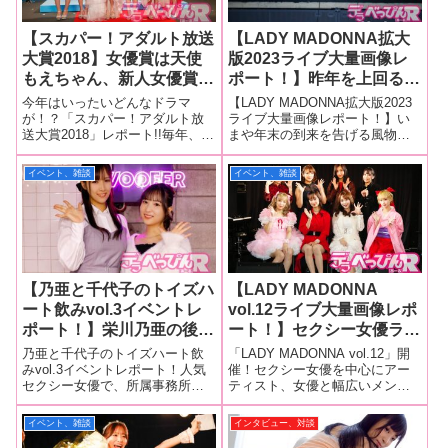
【スカパー！アダルト放送
【LADY MADONNA拡大
大賞2018】女優賞は天使
版2023ライブ大量画像レ
もえちゃん、新人女優賞は
ポート！】昨年を上回る総
栄川乃亜ちゃん、熟女女優
勢33名ものアーティスト
今年はいったいどんなドラマ
【LADY MADONNA拡大版2023
賞は花咲いあんさん！ 全
が出演！ソロからグループ
が！？「スカパー！アダルト放
ライブ大量画像レポート！】い
送大賞2018」レポート!!毎年、
まや年末の到来を告げる風物詩
女優に「サンキュー!!」が
までプロフェッショナルな
数々のドラマが生まれ感動のシ
となったライブイベント「LADY
届いた感動の授賞式を詳細
歌唱を披露し大爆発のステ
ーンが見られる“春の本場所”こと
MADONNA拡大版2023」が11月
イベント、雑談
イベント、雑談
レポート！
ージに！
「スカパー！アダルト放送大
29日行われ、セクシー女優やセ
賞」。その授賞式「スカパー！
クシーアイドルグループら、総
アダルト放送大賞2018」が3月1
勢33名が出演
日に
【乃亜と千代子のトイズハ
【LADY MADONNA
ート飲みvol.3イベントレ
vol.12ライブ大量画像レポ
ポート！】栄川乃亜の後輩
ート！】セクシー女優ライ
女優・南條彩を迎え、熱い
ブの頂点・LADY
乃亜と千代子のトイズハート飲
「LADY MADONNA vol.12」開
女子会トークが繰り広げら
MADONNAライブが盛大
みvol.3イベントレポート！人気
催！セクシー女優を中心にアー
セクシー女優で、所属事務所の
ティスト、女優と幅広いメンバ
れる！ 親密な空間で性癖
に開催！ 白石茉莉奈、枢
取締役でもある栄川乃亜ちゃ
ーが出演するライブ「LADY
話や裏話が炸裂し、ファン
木あおい、栄川乃亜、妃月
ん、売れっ子ライターのもちづ
MADONNA vol.12」が3月18日、
イベント、雑談
インタビュー、対談
必見の内容が展開！
るい、浅井心晴、神咲詩
き千代子さん、そしてアダルト
東京・青山RizMで行われ大成功