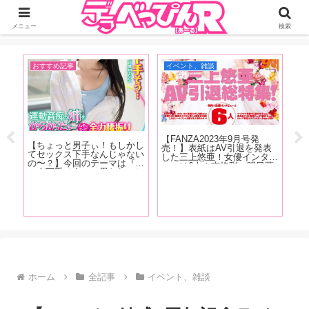
ジーオーティーが運営するちょっとHなニュースサイ。サイト内のリンクには
DMMアフィリエイトが含まれているものがあります
メニュー
検索
イベント、雑談
AV女優
【FANZA2023年9月号発
【『FANZA』2022年
男子ぃ！もしかし
売！】表紙はAV引退を発表
売！】表紙はS1デビ
下手なんじゃない
した三上悠亜！女優インタビ
天然Hカップインフル
回のテーマは『こ
ューは6人！南條彩、明日葉
ー・うんぱい！インタ
う』と思われてし
みつは、春野ゆこ、唯井まひ
は白花こう、鈴音りん
 「あの時ヤレそ
ろ、木下凛々子、鈴音杏夏！
ゆりあ、川上奈々美が
に何でヤレなかっ
清原みゆう・朝日りおのグラ
FANZA2021年下半期
……」という経験
ビアも掲載！
ング大発表！
アナタ必読です！
ホーム
全記事
イベント、雑談