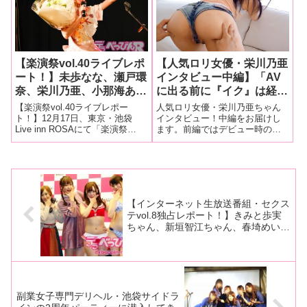
織、並木塔子、大和姫呂未
グッズ大手メーカーのトイズハ
を収めました。ライブの模様を
ートがタッグを組んだイベント
収めた
が一曲入魂のライブで完全
「栄川乃亜と
燃焼！
【楽演祭vol.40ライブレポ
【人気ロリ女優・栄川乃亜
ート！】未歩なな、瀬戸環
インタビュー中編】「AV
奈、栄川乃亜、小那海あ
に出る前に『イク』は経験
や、木下凛々子、琥珀や
してるけどデビュー作の時
【楽演祭vol.40ライブレポー
人気ロリ女優・栄川乃亜ちゃん
や、詩奈キキ、中山ふみ
点と最新作を比べるともっ
ト！】12月17日、東京・池袋
インタビュー！中編をお届けし
Live inn ROSAにて「楽演祭
ます。前編ではデビュー時のこ
か、浜辺やよいの超豪華メ
と感度が上がってるんです
vol.40～ありがとう2 &一足早い
とを中心にお聞きしましたが、
ンバーが出演！ 未歩なな
よね」「中に出されるのは
クリスマスSP～」が開催。チケ
今回は前編の最後に出た初体験
ありがとうスペシャルライ
もちろんAVが初めてで生
ットはソールドアウトとなり、
エピソードの続きからスタート
ブも！
挿入も初めてでした。中出
開場前から会場には期待に満ち
です！マッチョよりぽちゃがイ
た空気が広がり、
イ！イケメンじゃない人が好き
し最高♪ 今までのSEXは何
だったの？って感じ」
【インターネット生放送番組・セクス
テvol.8独占レポート！】きみと歩実
ちゃん、新垣智江ちゃん、春埼めいち
ゃん、水樹璃子ちゃんが生放送で性感
帯を発表！ イベント向きな新人2人
が番組で大活躍！
副業女子専門デリヘル・池袋サイドラ