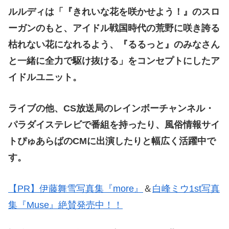
ルルディは「『きれいな花を咲かせよう！』のスロ
ーガンのもと、アイドル戦国時代の荒野に咲き誇る
枯れない花になれるよう、『るるっと』のみなさん
と一緒に全力で駆け抜ける」をコンセプトにしたア
イドルユニット。
ライブの他、CS放送局のレインボーチャンネル・
パラダイステレビで番組を持ったり、風俗情報サイ
トぴゅあらばのCMに出演したりと幅広く活躍中で
す。
【PR】伊藤舞雪写真集『more』
＆
白峰ミウ1st写真
集『Muse』絶賛発売中！！