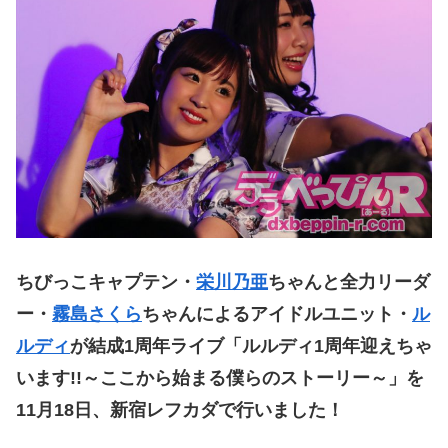
ちびっこキャプテン・
栄川乃亜
ちゃんと全力リーダ
ー・
霧島さくら
ちゃんによるアイドルユニット・
ル
ルディ
が結成1周年ライブ「ルルディ1周年迎えちゃ
います!!～ここから始まる僕らのストーリー～」を
11月18日、新宿レフカダで行いました！