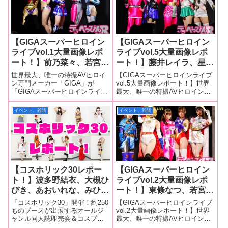
【GIGAスーパーヒロイン
【GIGAスーパーヒロイン
ライブvol.1大量画像レポ
ライブvol.5大量画像レポ
ート！】前乃菜々、若宮穂
ート！】藤井レイラ、星仲
乃、宇流木さら、東條な
ここみ、ちゃんよた、春凪
世界最大、唯一の特撮AVヒロイ
【GIGAスーパーヒロインライブ
つ、新村あかりが悪に立ち
星花、宇流木さらがセクシ
ン専門メーカー「GIGA」が
vol.5大量画像レポート！】世界
「GIGAスーパーヒロインライブ
最大、唯一の特撮AVヒロイン専
向かうヒロインショーで大
ーコスチュームで怪人と激
vol.1」を3月26日、東京・秋葉原
門メーカー「GIGA」が「GIGA
奮闘！キックにパンチと体
闘！ 囚われの身となり辱
で開催。チケットは完売し大盛
スーパーヒロインライブvol.5」
イベント、雑談
イベント、雑談
当たりアクションを披露！
め拷問に！
況だった。「GIGAスーパーヒロ
を2月4日、東京・秋葉原で開
インライブvol.1」の大量画像は
催！ 昨年から月一でレギュラ
サイト下の次ページ
ー公演を行っている同
【コスホリック30レポー
【GIGAスーパーヒロイン
ト！】波多野結衣、大槻ひ
ライブvol.2大量画像レポ
びき、あおいれな、みひ
ート！】東條なつ、若宮穂
な、栄川乃亜、佐藤のの
乃、春日えな、音琴るい、
「コスホリック30」開催！約250
【GIGAスーパーヒロインライブ
か、皆月ひかる、望月あや
辻さくらのスーパーヒロイ
ものブースが出展するオールジ
vol.2大量画像レポート！】世界
ャンル同人誌即売会＆コスプレ
最大、唯一の特撮AVヒロイン専
か、渚みつき、桜井千春、
ンが秋葉原に大集結！ 特
イベントの「コスホリック30」
門メーカー「GIGA」が「GIGA