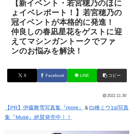
【新イベント・若宮穂乃のほに
ょイベレポート！】若宮穂乃の
冠イベントが本格的に発進！
仲良しの春凪星花をゲストに迎
えてマシンガントークでファ
ンのお悩みを解決！
X
Facebook
LINE
コピー
2022.11.30
【PR】伊藤舞雪写真集『more』
＆
白峰ミウ1st写真
集『Muse』絶賛発売中！！