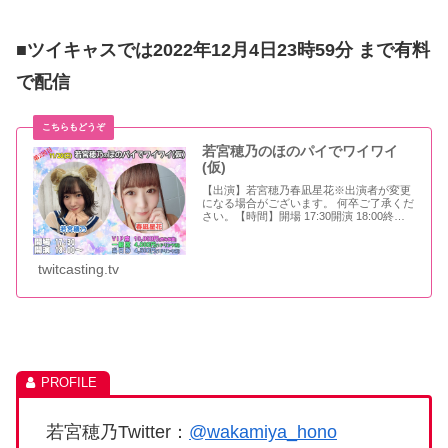
■ツイキャスでは2022年12月4日23時59分 まで有料
で配信
若宮穂乃のほのパイでワイワイ
(仮)
【出演】若宮穂乃春凪星花※出演者が変更
になる場合がございます。 何卒ご了承くだ
さい。【時間】開場 17:30開演 18:00終了
予定 20:00※時間が変更になる場合もござ
います。【チケット】前売 4,000円当日
4,500円※ワンドリン
twitcasting.tv
若宮穂乃Twitter：
@wakamiya_hono