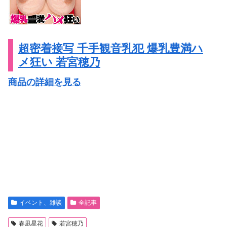
超密着接写 千手観音乳犯 爆乳豊満ハ
メ狂い 若宮穂乃
商品の詳細を見る
イベント、雑談
全記事
春凪星花
若宮穂乃