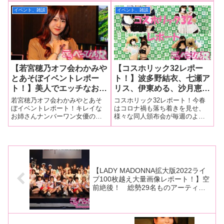
若宮穂乃、そして当サイト
殊な武器を使用され大ピン
が8月8日、都内で開催され盛り
スーパーヒロインライブvol.2」
イベント、雑談
イベント、雑談
連載陣の真中つぐ、あもん
チの連続に！
上がりをみせました。この「コ
を11月5日、東京・秋葉原で開
などが真夏の祭典に参加！
スホリック」は人気コスプレイ
催。今回もチケットは完売し大
ヤー、有名女優が同人誌、イラ
盛況でした。vol
スト集
【若宮穂乃オフ会わかみや
【コスホリック32レポー
とあそぼイベントレポー
ト！】波多野結衣、七瀬ア
ト！】美人でエッチなお姉
リス、伊東める、沙月恵
さん女優の若宮穂乃がファ
奈、もなみ鈴、東條なつ、
若宮穂乃オフ会わかみやとあそ
コスホリック32レポート！今春
ンと楽しく交流！ ゴール
姫咲はな、岬あずさ、朝日
ぼイベントレポート！キレイな
はコロナ禍も落ち着きを見せ、
お姉さんナンバーワン女優の若
様々な同人頒布会が毎週のよう
デンウイークに最高の思い
りん、早見なな、若宮穂
宮穂乃ちゃんが、4月28日に都内
に行われていますが、その中で
出作り！
乃、佳苗るか、愛須みの
某所で「若宮穂乃オフ会わかみ
も最大規模を誇るオールジャン
ん、ひなちゆん、真中つぐ
やとあそぼ」を開催し、ファン
ル同人誌即売会＆コスプレイベ
などがオールジャンル同人
と楽しい時間を過ごしました！
ントの「コスホリック32」が5月
オシャレなジャケット＆ワンピ
1日、都内で開催され大盛況でし
誌即売会・コスプレイベン
ース姿の穂乃
た！この
トに参加！
【LADY MADONNA拡大版2022ライ
ブ100枚越え大量画像レポート！】空
前絶後！ 総勢29名ものアーティス
トが熱唱！ いまやアダルト界の国民
的行事となった最大にして最高のライ
ブが開催！