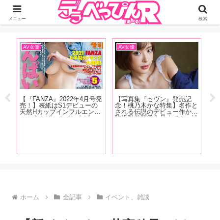
ジーオーティーが運営するちょっとHなニュースサイ。サイト内のリンクには
DMMアフィリエイトが含まれているものがあります
メニュー
検索
AV女優
AV女優
イ
売記
【『FANZA』2022年4月号発
【写真集『セヴン』発売記
【F
ー】
売！】表紙はS1デビューの
念！桃乃木かな特集】名作と
売
優と
天然Hカップインフルエンサ
される伝説のデビュー作から
河
ない
ー・うんぱい！インタビュー
陥没乳首開発作品まで！ 桃
は
普通
は白花こう、鈴音りん、吉根
乃木かなの6年半の歴史をAV
な
で
ゆりあ、川上奈々美が登場！
マイスター・東風克智が作品
柴
FANZA2021年下半期ランキ
とともに振り返る！【前編】
花
ング大発表！
き
す!
ホーム
全記事
イベント、雑談