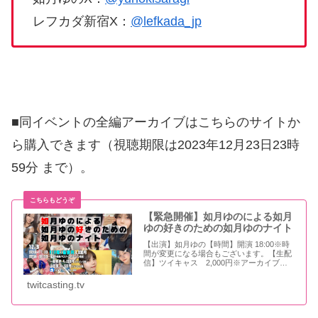
レフカダ新宿X：
@lefkada_jp
■同イベントの全編アーカイブはこちらのサイトか
ら購入できます（視聴期限は2023年12月23日23時
59分 まで）。
【緊急開催】如月ゆのによる如月
ゆの好きのための如月ゆのナイト
【出演】如月ゆの【時間】開演 18:00※時
間が変更になる場合もございます。【生配
信】ツイキャス 2,000円※アーカイブあ
りまたまたすごいイベントが緊急開催決
定！！12月9日みんな大好き「如月ゆのち
twitcasting.tv
ゃんによる..