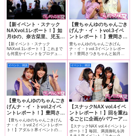
きましたが、この数カ月は休
ます！毎日イベント取材してい
止。しかし、3月
【新イベント・スナック
【豊ちゃんゆのちゃんごき
NAXvol.1レポート！】如
げんナ・イ・トvol.3イベ
月ゆの、奈古栞里、児玉れ
ントレポート！】豊岡さつ
な、鈴音杏夏がセクシー古
き＆如月ゆのが爆弾トーク
【新イベント・スナック
豊ちゃんゆのちゃんごきげん
今東西ゲームに興じ、今年
で本音を告白！？ ファン
NAXvol.1レポート！】これまで
ナ・イ・トvol.3イベントレポー
も何度かイベントをプロデュー
ト！豊岡さつきちゃんと如月ゆ
の抱負も発表！ 事務所主
参加型企画もあり人気イベ
スしてきたAV事務所・NAXのみ
のちゃんの冠イベント「豊ちゃ
催の新イベントは初回から
ントに成長！
なみマネージャーが、またまた
んゆのちゃんごきげんナ・イ・
イベント、雑談
イベント、雑談
大成功に！
新しいイベントを始動！ 事務
トvol.3」が、9月2日に東京・レ
所所属女優が出演した新イベン
フカダ新宿で行われました！
ト「スナックNAX」の第1回目が
同イベントはこれまで奇数月に
2月4
開催
【豊ちゃんゆのちゃんごき
げんナ・イ・トvol.2イベ
【スナックNAX vol.4イベ
ントレポート！】豊岡さつ
ントレポート！】回を重ね
き・如月ゆのが冠イベント
るごとに企画がパワーアッ
【豊ちゃんゆのちゃんごきげん
を開始！動と静が織りなす
プ！ Nia、如月ゆの、鈴
ナ・イ・トvol.2イベントレポー
【スナックNAX vol.4イベントレ
ト！】アダルト界イベントの聖
絶妙のチームワークでトー
木杏夏が面白トークから真
ポート！】毎回、満員御礼を誇
地である東京・レフカダ新宿
る大人気イベント「スナック