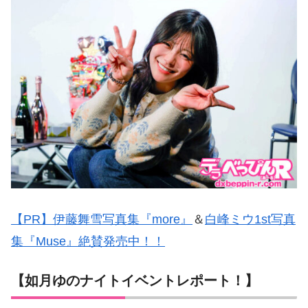
【PR】伊藤舞雪写真集『more』
＆
白峰ミウ1st写真
集『Muse』絶賛発売中！！
【如月ゆのナイトイベントレポート！】