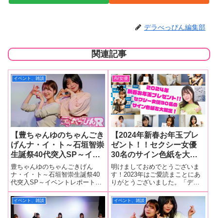
デラべっぴん編集部
関連記事
イベント、雑談
AV女優
【豊ちゃんゆのちゃんごき
【2024年新春お年玉プレ
げんナ・イ・ト～石垣智崇
ゼント！！セクシー女優
生誕祭40代突入SP～イベ
30名のサイン色紙を大放
ントレポート！】豊岡さつ
出！】八木奈々、綾瀬天、
豊ちゃんゆのちゃんごきげん
明けましておめでとうございま
きと如月ゆのがパラダイス
斉藤帆夏、有村のぞみ、望
ナ・イ・ト～石垣智崇生誕祭40
す！2023年はご愛読まことにあ
代突入SP～イベントレポート！
りがとうございました。「デラ
テレビ名物スタッフの生誕
月あやか、如月ゆの、日向
豊岡さつきちゃんと如月ゆのち
べっぴんR」読者様にご愛読の感
を祝福！ サイコロトーク
ひかげ、日向なつ、倉田優
ゃんの冠イベント「豊ちゃんゆ
謝を込めて、2024年1月1日から3
イベント、雑談
イベント、雑談
では2人の失敗談などが語
希、宮沢ちはる【3日はこ
のちゃんごきげんナ・イ・ト」
日まで、3日連続でセクシー女優
られる！
の10名！】
は、これまで定期的に行われて
のサイン色紙プレゼントを行い