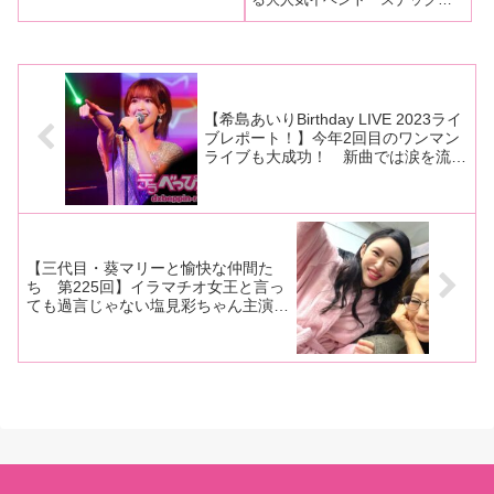
クが盛り上がる！
面目なトークまで幅広い内
で、豊岡さつきちゃんと如月ゆ
NAX vol.4」がゴールデンウイー
容で盛り上げる！
のちゃんが新イベントを発進！7
ク最終日の5月7日に行われ、今
月2日に同所で行われた「豊ちゃ
回も満員記録を更新しました！
んゆのちゃんごきげんナ・イ・
出演はNAX所属女優のNiaちゃ
トvol
ん、如月ゆのちゃん、
【希島あいりBirthday LIVE 2023ライ
ブレポート！】今年2回目のワンマン
ライブも大成功！ 新曲では涙を流し
ファンへの思いを伝える！ サプライ
ズバースデーも行われハッピーエンド
に！
【三代目・葵マリーと愉快な仲間た
ち 第225回】イラマチオ女王と言っ
ても過言じゃない塩見彩ちゃん主演の
ドグマ作品『イラマチオ ドラッグ 塩
見彩』の現場をレポート！