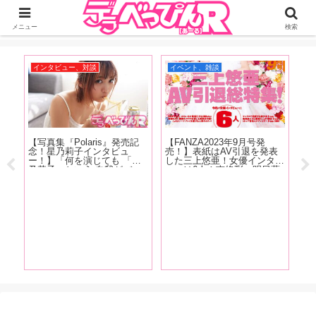
ジーオーティーが運営するちょっとHなニュースサイ。サイト内のリンクには
DMMアフィリエイトが含まれているものがあります
メニュー
検索
インタビュー、対談
イベント、雑談
お
【写真集『Polaris』発売記
【FANZA2023年9月号発
【
念！星乃莉子インタビュ
売！】表紙はAV引退を発表
仲
ー！】「何を演じても 「星
した三上悠亜！女優インタビ
望
乃莉子」という 自我がバー
ューは6人！南條彩、明日葉
さ
ンと 出るんじゃなくて ちゃ
みつは、春野ゆこ、唯井まひ
ず
んと役に合わせての 人格と
ろ、木下凛々子、鈴音杏夏！
あ
いうか カメレオン女優にな
清原みゆう・朝日りおのグラ
りたい」
ビアも掲載！
ゃ
小林
奈、
5
推