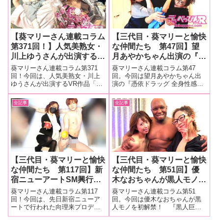
ら フェチフェス25今回はフェチ
ポート！■マリーさんの今までの
フェスステ
連載は
【葵マリーさん連載コラム
【三代目・葵マリーと愉快
第371回！】人気美熟女・
な仲間たち 第47回】望
川上ゆうさんが出演する
月あやかちゃん出演の『憑
VR作品「VR 緊縛調教妻
依ドラッグ 全身性感帯女
葵マリーさん連載コラム第371
葵マリーさん連載コラム第47
川上ゆう」の撮影現場をレ
に乗り移って、ハイパーエ
回！今回は、人気美熟女・川上
回。今回は望月あやかちゃん出
ゆうさんが出演するVR作品「VR
演の『憑依ドラッグ 全身性感帯
ポート！
クスタシーガンギマリ女体
緊縛調教妻 川上ゆう」の撮影現
女に乗り移って、ハイパーエク
トリップ 』撮影現場を大
場をレポート！■マリーさんの今
スタシーガンギマリ女体トリッ
全記事
全記事
量画像でレポート！
までの連載はこちら 「VR 緊縛
プ 望月あやか』（ドグマ）撮影
調教妻 川上ゆう」の撮影現場を
現場を大量画像でレポート！■マ
レポート！最近、緊縛VR作
リーさんの今までの連載はこち
ら望月あや
【三代目・葵マリーと愉快
【三代目・葵マリーと愉快
な仲間たち 第117回】新
な仲間たち 第51回】優
宿ニューアートSM興行・
木なおちゃんが黒人モノを
向理来プロデュース「光学
初解禁！ 『黒人巨大マラ
葵マリーさん連載コラム第117
葵マリーさん連載コラム第51
的にすごい向理来のショー
犯●れた日本人熟女 壊れて
回！今回は、先日新宿ニューア
回。今回は優木なおちゃんが黒
ートで行われた向理来プロデュ
人モノを初解禁！ 『黒人巨大
vol.４『知の巨人』」を大
いく夫婦関係…不況下で働
ース「光学的にすごい向理来の
マラ 犯●れた日本人熟女 壊れて
量画像でレポート！
く人妻に襲いかかる 陵