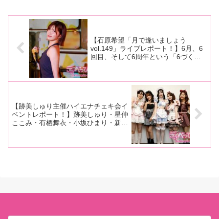
ショーvol.４『知の巨人』」を大
いく夫婦関係…不況下で働く人
●4P輪●優木なお』撮影現
量画像でレポート！■マリーさん
妻に襲いかかる 陵●4P輪● 【初
場を大量画像でレポート！
の今までの連載はこちら新宿ニ
黒人解禁作品！！】 優木なお』
ューアートSM興行・向理来プロ
（グローバル・メディア）の現
デュ
場を
【石原希望「月で逢いましょう
vol.149」ライブレポート！】6月、6
回目、そして6周年という「6づく
し」の記念すべきライブを開催！ 緊
張感あふれる歌唱と親しみやすいMC
で魅了！
【跡美しゅり主催ハイエナチェキ会イ
ベントレポート！】跡美しゅり・星仲
ここみ・有栖舞衣・小坂ひまり・新田
好実がキュートなメイド姿でチェキ会
に！ 台風も吹っ飛ばす大盛況！