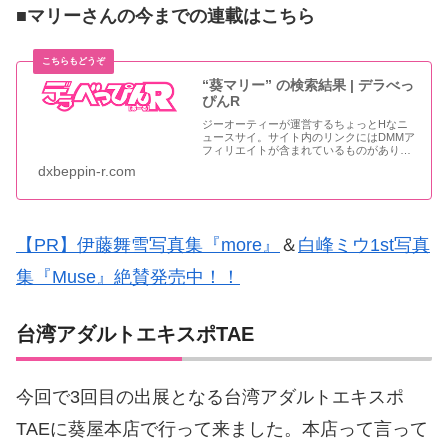
■マリーさんの今までの連載はこちら
“葵マリー” の検索結果 | デラべっ
ぴんR
ジーオーティーが運営するちょっとHなニ
ュースサイ。サイト内のリンクにはDMMア
フィリエイトが含まれているものがありま
す
dxbeppin-r.com
【PR】伊藤舞雪写真集『more』
＆
白峰ミウ1st写真
集『Muse』絶賛発売中！！
台湾アダルトエキスポTAE
今回で3回目の出展となる台湾アダルトエキスポ
TAEに葵屋本店で行って来ました。本店って言って