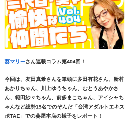
葵マリー
さん連載コラム第404
回！
今回は、
友田真希さんを筆頭に多田有花さん、新村
あかりちゃん、川上ゆうちゃん、むとうあやかさ
ん、範田紗々ちゃん、前多まこちゃん、アイシャち
ゃんなど総勢15名でのぞんだ
「台湾アダルトエキス
ポTAE」での葵屋本店
の様子をレポート！