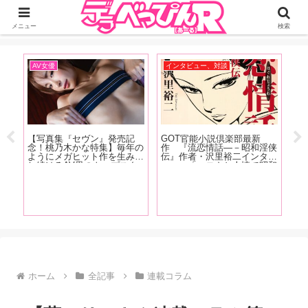
ジーオーティーが運営するちょっとHなニュースサイ。サイト内のリンクには
DMMアフィリエイトが含まれているものがあります
メニュー
検索
AV女優
インタビュー、対談
イ
』発
【写真集『セヴン』発売記
GOT官能小説倶楽部最新
【F
ュ
念！桃乃木かな特集】毎年の
作 『流恋情話―－昭和淫侠
売
る女
ようにメガヒット作を生み出
伝』作者・沢里裕二インタビ
し
っと
し続けるAV界のトップスタ
ュー 「エロさと人情で昭和
ュ
S
ー！ 桃乃木かな6年半の歴
を駆け抜けた男女がいたこと
み
後
史を東風克智がおすすめ作品
に、ノスタルジアを感じてい
ろ
とともに振り返る！【後編】
ただければ、と思います」
清
ビ
ホーム
全記事
連載コラム