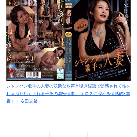
シャンソン歌手の人妻の妖艶な歌声と囁き淫語で誘惑されて性を
しゃぶり尽くされる千夜の濃密情事。 エロスに濡れる情熱的3本
番！！ 友田真希