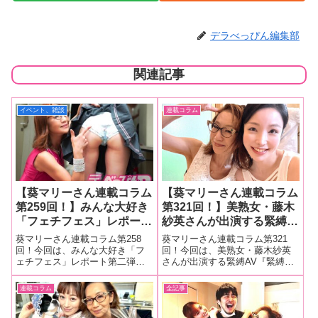
デラべっぴん編集部
関連記事
イベント、雑談
連載コラム
【葵マリーさん連載コラム
【葵マリーさん連載コラム
第259回！】みんな大好き
第321回！】美熟女・藤木
「フェチフェス」レポート
紗英さんが出演する緊縛
第二弾！今回はフェチフェ
AV『緊縛調教妻 老舗温泉
葵マリーさん連載コラム第258
葵マリーさん連載コラム第321
スステージ！速攻で完売し
宿で繰り返される修行と称
回！今回は、みんな大好き「フ
回！今回は、美熟女・藤木紗英
ェチフェス」レポート第二弾！
さんが出演する緊縛AV『緊縛調
ちゃう尻系ステージの様子
した性行為。義父の容赦な
今回はフェチフェスステージ！
教妻 老舗温泉宿で繰り返される
をお伝えします！
い縄調教の虜となった淫ら
速攻で完売しちゃう尻系ステー
修行と称した性行為。義父の容
連載コラム
全記事
な嫁 藤木紗英』の撮影現
ジの様子をお伝えします！■マリ
赦ない縄調教の虜となった淫ら
場をレポート！
ーさんの今までの連載はこち
な嫁 藤木紗英』の撮影現場をレ