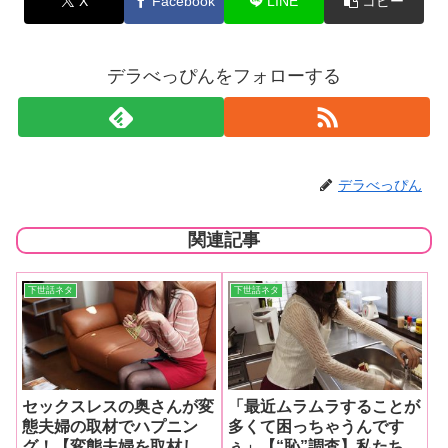
X
Facebook
LINE
コピー
デラべっぴんをフォローする
デラべっぴん
関連記事
下世話ネタ
下世話ネタ
セックスレスの奥さんが変
「最近ムラムラすることが
態夫婦の取材でハプニン
多くて困っちゃうんです
グ！【変態夫婦を取材して
ぅ」【“恥”調査】私たちが