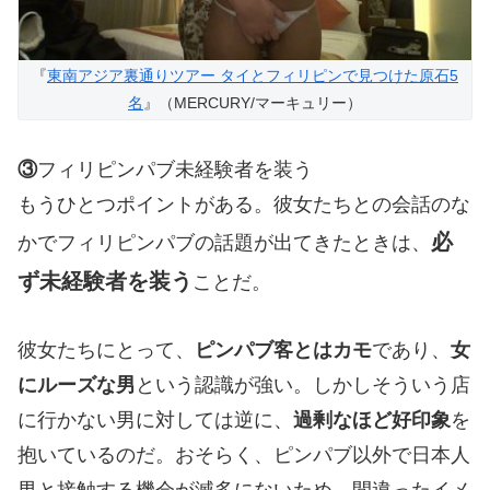
『
東南アジア裏通りツアー タイとフィリピンで見つけた原石5
名
』（MERCURY/マーキュリー）
③
フィリピンパブ未経験者を装う
もうひとつポイントがある。彼女たちとの会話のな
必
かでフィリピンパブの話題が出てきたときは、
ず未経験者を装う
ことだ。
彼女たちにとって、
ピンパブ客とはカモ
であり、
女
にルーズな男
という認識が強い。しかしそういう店
に行かない男に対しては逆に、
過剰なほど好印象
を
抱いているのだ。おそらく、ピンパブ以外で日本人
男と接触する機会が滅多にないため、間違ったイメ