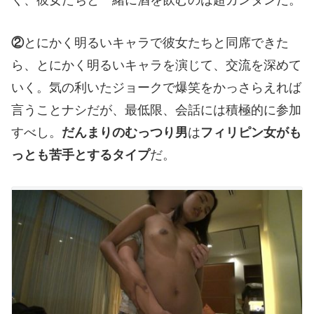
②
とにかく明るいキャラで彼女たちと同席できた
ら、とにかく明るいキャラを演じて、交流を深めて
いく。気の利いたジョークで爆笑をかっさらえれば
言うことナシだが、最低限、会話には積極的に参加
すべし。
だんまりのむっつり男
は
フィリピン女がも
っとも苦手とするタイプ
だ。