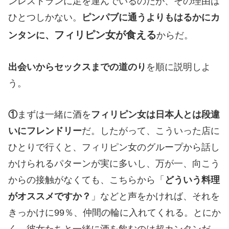
ンレストランに足を運んでいるのだが、その理由は
ひとつしかない。
ピンパブに通うよりもはるかにカ
フィリピン女が食える
ンタンに、
からだ。
出会いからセックスまでの道のり
を順に説明しよ
う。
①
まずは一緒に酒を
フィリピン女は日本人とは段違
いにフレンドリー
だ。したがって、こういった店に
ひとりで行くと、フィリピン女のグループから話し
かけられるパターンが実に多いし、万が一、向こう
からの接触がなくても、こちらから「
どういう料理
がオススメですか？
」などと声をかければ、それを
きっかけに99％、仲間の輪に入れてくれる。とにか
く、彼女たちと一緒に酒を飲むのは超カンタンだ。