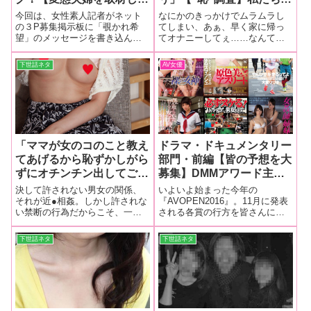
らっしゃい！】「超エロい
思わず…自慰（オナ）りた
今回は、女性素人記者がネット
なにかのきっかけでムラムラし
奥さんのテク勉強になった
くなる瞬間10連発
の３P募集掲示板に「覗かれ希
てしまい、あぁ、早く家に帰っ
望」のメッセージを書き込んで
てオナニーしてぇ……なんて思
わぁ！」素人妻の『変態夫
いたご夫婦を取材いたしまし
ったことがある読者は多いは
婦』取材後記
た！！
ず。では、女性がオナニーした
下世話ネタ
AV女優
くなる瞬間って、どんなとき？
「ママが女のコのこと教え
ドラマ・ドキュメンタリー
てあげるから恥ずかしがら
部門・前編【皆の予想を大
ずにオチンチン出してごら
募集】DMMアワード主演
ん」…引きこもりの息子を
女優賞・大槻ひびきがフル
決して許されない男女の関係、
いよいよ始まった今年の
案じて童貞を奪ったイケな
マラソンに挑戦したあの作
それが近●相姦。しかし許されな
『AVOPEN2016』。11月に発表
い禁断の行為だからこそ、一度
される各賞の行方を皆さんに予
い母親【一般女性の赤裸々
品も…“AVオープン
火がつくと燃え上がってしまう
想してもらうのがこのコーナ
手記】禁断の近親相姦
2016”「各部門を制するの
ようで……まるでAVのような本
ー。今回は12作品がエントリー
下世話ネタ
下世話ネタ
はこれだ！⑪」
当の話に勃起がとまらなくな
された『ドラマ・ドキュメンタ
る！
リー部門』の前編を紹介しま
す。正解した方の中から抽選
で、編集部員のm