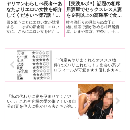
ヤリマンわらしべ長者〜あ
【実践ルポ!!】話題の相席
なたよりエロい女性を紹介
居酒屋でセックスレス人妻
してください〜第7話「他
を９割以上の高確率で食う
人の物が欲しくなるのはお
方法!! 「本当は結婚してる
回を追うごとにエロい女が登場
昨今流行りの見知らぬ女子と一
姉ちゃんのせいかも」の巻
んでしょ？」 相手からこ
する……はずの新企画！エロい
緒に相席で酒が飲める相席居酒
女に、さらにエロい女を紹介し
屋。いまや東京、神奈川、千葉
【露出癖のOLが略奪する
う聞かれたら大チャンス到
てもらったらどんな女に行き着
といった首都圏だけでも20店舗
小悪魔を紹介】
来！
く？そんな疑問を検証する数珠
以上ある相席屋だが、オレがダ
つなぎ企画。露出にハマった淫
ントツでおすすめするのは赤坂
乱が負けを認める女とは一体？
にある「相席屋Ｒ30」だ。
「“何度もヤリまくれるオススメ物
件”はズバリこれだっ！」出会い系プ
ロフィールが可愛さ★１優しさ★４の
謙虚ブスの人間性をホメよ！
「私の代わりに妻を孕ませてくださ
い…」これぞ究極の愛の形？！いま自
分の妻を他人に抱かせる夫たちが急増
中！！ 某有名寝取られ掲示板サイト
潜入記