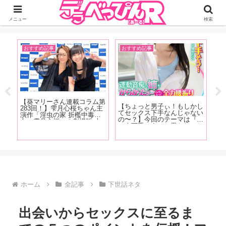
ジーオーティーが運営するちょっとHなニュースサイ。サイト内のリンクには
DMMアフィリエイトが含まれているものがあります
メニュー
検索
おすすめ記事
おすすめ記事
お
【葵マリーさん連載コラム第
【
【ちょっと男子ぃ！もしかし
283回！】雫月心桜ちゃん主
人
売記
てセックス下手なんじゃない
演作「淫虫の家 折檻中毒少
の
の〜？】今回のテーマは『こ
女〜雫月心桜」の劇場版 上
リ
たい
の人下手そう』と思われてし
映会+サイン会の様子をレポ
型
メデ
まう特徴！ 「あの時ヤレそ
ートします！
紹
あ
うだったのに何でヤレなかっ
パ
ゃな
たんだろう……」という経験
(笑
くお
をおもちのアナタ必読です！
ホーム
全記事
下世話ネタ
出会いからセックスに至るま