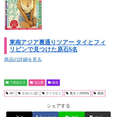
東南アジア裏通りツアー タイとフィ
リピンで見つけた原石5名
商品の詳細を見る
下世話ネタ
全記事
風俗
AV
エロいい話
フィリピン
裏モノJAPAN
風俗
シェアする