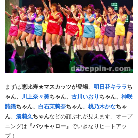
まずは
恵比寿★マスカッツが登場
。
明日花キララ
ち
ゃん、
川上奈々美
ちゃん、
古川いおり
ちゃん、
神咲
詩織
ちゃん、
白石茉莉奈
ちゃん、
桃乃木かな
ちゃ
ん、
湊莉久
ちゃん
などの顔ぶれが見えます。オープ
ニングは
『バッキャロー』
でいきなりヒートアッ
プ！