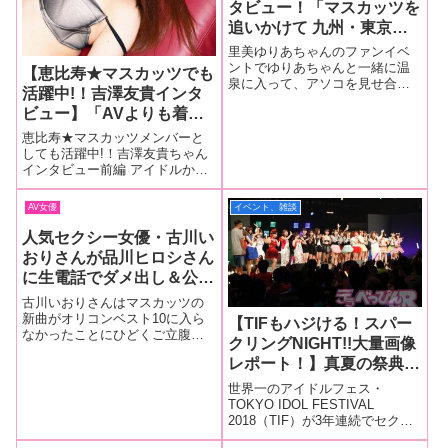
タビュー！「マスカッツを
追いかけて 九州・東京・
大阪・広島。 ついには、
里美ゆりあちゃんのファンイベ
里美ゆりあちゃんと温泉で
ントでゆりあちゃんと一緒に温
【恵比寿★マスカッツでも
泉に入って、アソコを見せ合い
アソコを見せ合いっこ
活躍中!！吉澤友貴インタ
っこしたんです… 毎回多忙を極
を…」
ビュー】「AVよりも着エ
め、スケジュールがいっぱいの
人気女優に「そこを何とか！」
ロに出た時の方が中途半端
恵比寿★マスカッツメンバーと
と土下座外交でインタビューを
で恥ずかしかった。これな
しても活躍中!！吉澤友貴ちゃん
お願いしていますが、今回はこ
インタビュー前編 アイドルから
ら全部見せちゃいたいって
れから大活躍間
AVへ転身した経緯や、今までの
思った」前編
SEX経験をたっぷりお聞きしま
AV女優
イベント、雑談
した！アイドルからAVへの転身
は自分から言い出して
人気セクシー女優・古川い
おりさんが品川ヒロシさん
に生電話でダメ出し＆公開
処刑!! 二人の間にいった
古川いおりさんはマスカッツの
い何が?
新曲がオリコンベスト10に入ら
【TIFもハジける！スパー
なかったことにひどくご立腹の
クリングNIGHT!!大量画像
ようです12月23日の深夜に放送
レポート！】真夏の祭典が
された『マスカットナイト』
（テレビ東京系他）。クリスマ
今年も大爆発！ マシュマ
世界一のアイドルフェス・
ス・イブイブの放送（正確には
ロ3d+、原宿☆バンビー
TOKYO IDOL FESTIVAL
すでにイブ）だというのに、番
2018（TIF）が3年連続でセクシ
ナ、天使もえ、白石茉莉
組しょっぱな
ー女優たちだけの特別ライブを
奈、希島あいり、ギンギン