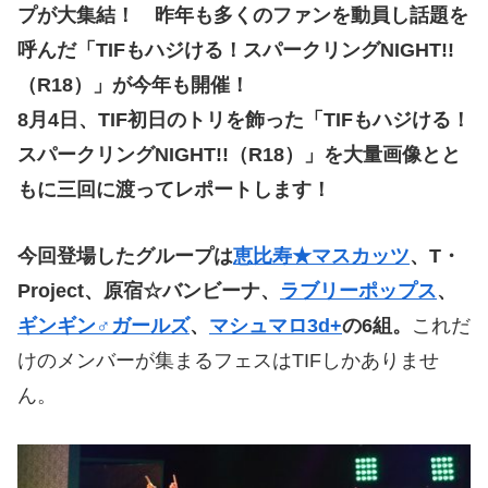
プが大集結！ 昨年も多くのファンを動員し話題を
呼んだ「
TIF
もハジける！スパークリング
NIGHT!!
（
R18
）」が今年も開催！
8
月
4
日、
TIF
初日のトリを飾った「
TIF
もハジける！
スパークリング
NIGHT!!
（
R18
）」を大量画像とと
もに三回に渡ってレポートします！
今回登場したグループは
恵比寿★マスカッツ
、
T
・
Project
、原宿☆バンビーナ、
ラブリーポップス
、
ギンギン
♂
ガールズ
、
マシュマロ
3d+
の
6
組。
これだ
けのメンバーが集まるフェスは
TIF
しかありませ
ん。