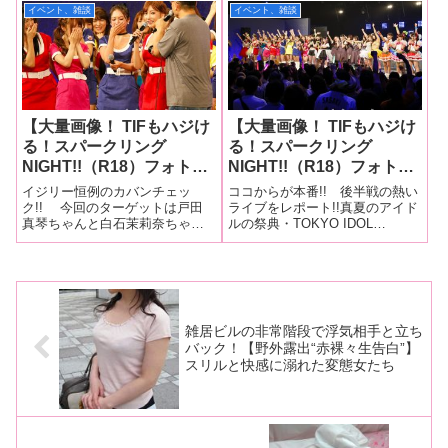
開催。8月3日、東京・お台場で
イベント、雑談
イベント、雑談
♂ガールズ、僕らは嘘つ
行われた「TIFもハジける！スパ
き、ラブリーポップス、ル
ークリングNIGHT!!」を大量画像
レポートします
ルディが夢のステージで熱
演！
【大量画像！ TIFもハジけ
【大量画像！ TIFもハジけ
る！スパークリング
る！スパークリング
NIGHT!!（R18）フォトレ
NIGHT!!（R18）フォトレ
ポート！その2】イジリー
ポート！その3】ギンギン
イジリー恒例のカバンチェッ
ココからが本番!! 後半戦の熱い
岡田が安定の大暴走!! 戸
♂ガールズが新宿二丁目か
ク!! 今回のターゲットは戸田
ライブをレポート!!真夏のアイド
真琴ちゃんと白石茉莉奈ちゃん!!
ルの祭典・TOKYO IDOL
田真琴ちゃんと白石茉莉奈
らゴージャスダンサーを引
真夏のアイドルの祭典・TOKYO
FESTIVAL2017（TIF）にセクシ
ちゃんにイジリーの魔の手
き連れて登場!! マシュマ
IDOL FESTIVAL2017（TIF）に
ーガールズグループが大集
が!? 「高速ベロ対決」で
ロ3d+も新衣装を初お披露
セクシーガールズグループが大
結！ 昨年も多くのファンを動
三田羽衣ちゃんが突然の号
目!! そしてトリの恵比寿
集結！ 昨年も多くのファンを
員し話題を呼んだ「TIFもハジけ
動員し話題を呼
る！スパークリング
泣!! その理由とは!?
★マスカッツで盛り上がり
は最高潮に!!
雑居ビルの非常階段で浮気相手と立ち
バック！【野外露出“赤裸々生告白”】
スリルと快感に溺れた変態女たち