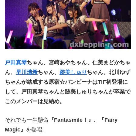
戸田真琴
ちゃん、宮崎あやちゃん、仁美まどかちゃ
ん、
早川瑞希
ちゃん、
跡美しゅり
ちゃん、北川ゆず
ちゃんが結成する原宿☆バンビーナは
TIF
初登場に
して、戸田真琴ちゃんと跡美しゅりちゃんが卒業で
このメンバーは見納め。
それでも一生懸命
『
Fantasmile
！』、『
Fairy
Magic
』
を熱唱。