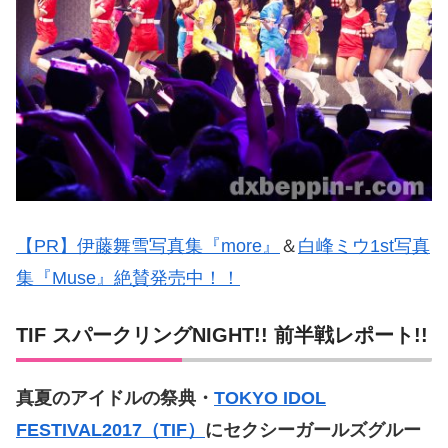
【PR】伊藤舞雪写真集『more』
＆
白峰ミウ1st写真
集『Muse』絶賛発売中！！
TIF スパークリングNIGHT!! 前半戦レポート!!
真夏のアイドルの祭典・
TOKYO IDOL
FESTIVAL2017
（
TIF
）
にセクシーガールズグルー