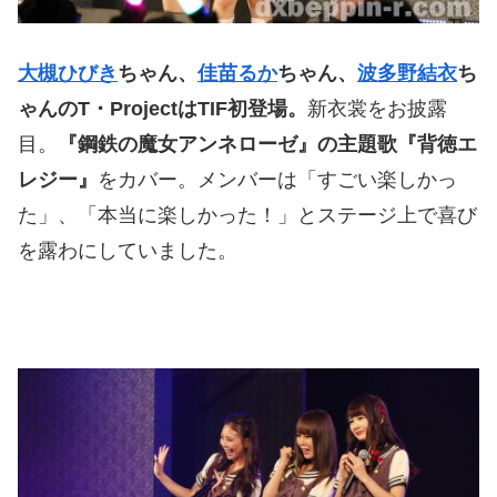
大槻ひびき
ちゃん、
佳苗るか
ちゃん、
波多野結衣
ち
ゃんの
T
・
Project
は
TIF
初登場。
新衣裳をお披露
目。
『鋼鉄の魔女アンネローゼ』の主題歌『背徳エ
レジー』
をカバー。メンバーは「すごい楽しかっ
た」、「本当に楽しかった！」とステージ上で喜び
を露わにしていました。