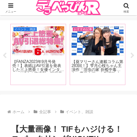
ジーオーティーが運営するちょっとHなニュースサイ。サイト内のリンクには
DMMアフィリエイトが含まれているものがあります
メニュー
検索
イベント、雑談
おすすめ記事
お
【FANZA2023年9月号発
【葵マリーさん連載コラム第
売！】表紙はAV引退を発表
283回！】雫月心桜ちゃん主
【
した三上悠亜！女優インタビ
演作「淫虫の家 折檻中毒少
性ラ
仲
ューは6人！南條彩、明日葉
女〜雫月心桜」の劇場版 上
性
送
みつは、春野ゆこ、唯井まひ
映会+サイン会の様子をレポ
わら
ス
ろ、木下凛々子、鈴音杏夏！
ートします！
の
そ
清原みゆう・朝日りおのグラ
ッフ
台
ビアも掲載！
ホーム
全記事
イベント、雑談
【大量画像！ TIFもハジける！