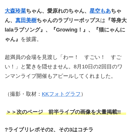
大森玲菜
ちゃん、愛原れのちゃん、
星空もあ
ちゃ
ん、
真田美樹
ちゃんのラブリーポップス
は
『等身大
lala
ラブソング』、『
Growing
！』、『猫にゃんに
ゃん』
を披露。
超満員の会場を見渡し「わー！ すごい！ すご
い！」と驚きを隠せません。
8
月
10
日の
2
回目のワ
ンマンライブ開催もアピールしてくれました。
（撮影・取材：
KK
フォトグラフ
）
＞＞次のページ 前半ライブの画像を大量掲載!!
?ライブリレポその2、その3はコチラ