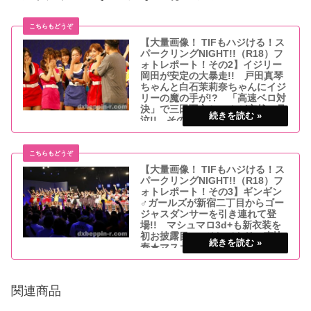
【大量画像！ TIFもハジける！ス
パークリングNIGHT!!（R18）フ
ォトレポート！その2】イジリー
岡田が安定の大暴走!! 戸田真琴
ちゃんと白石茉莉奈ちゃんにイジ
リーの魔の手が!? 「高速ベロ対
決」で三田羽衣ちゃんが突然の号
泣!! その理由とは!?
イジリー恒例のカバンチェック!! 今回の
ターゲットは戸田真琴ちゃんと白石茉莉奈
ちゃん!!真夏のアイドルの祭典・TOKYO
IDOL FESTIVAL2017（TIF）にセクシーガ
【大量画像！ TIFもハジける！ス
ールズグループが大集結！ 昨年も多くの
パークリングNIGHT!!（R18）フ
ファンを動員し話題を呼
ォトレポート！その3】ギンギン
♂ガールズが新宿二丁目からゴー
ジャスダンサーを引き連れて登
場!! マシュマロ3d+も新衣装を
初お披露目!! そしてトリの恵比
寿★マスカッツで盛り上がりは最
高潮に!!
ココからが本番!! 後半戦の熱いライブを
レポート!!真夏のアイドルの祭典・TOKYO
関連商品
IDOL FESTIVAL2017（TIF）にセクシーガ
ールズグループが大集結！ 昨年も多くの
ファンを動員し話題を呼んだ「TIFもハジ