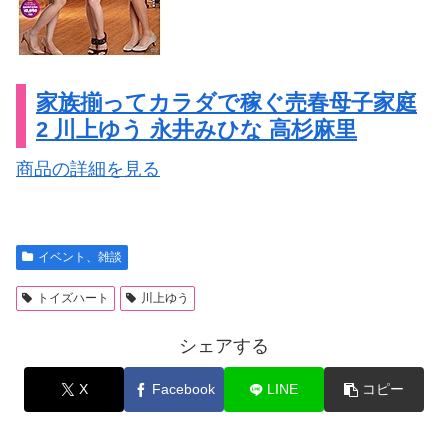
家族揃ってカラダで稼ぐ売春母子家庭
2 川上ゆう 永井みひな 高杉麻里
商品の詳細を見る
イベント、雑談
トイズハート
川上ゆう
シェアする
X
Facebook
LINE
コピー