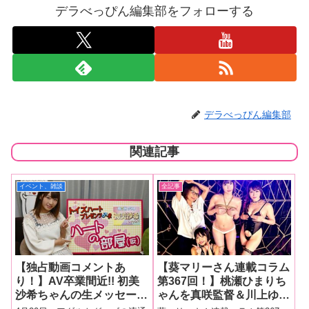
デラべっぴん編集部をフォローする
デラべっぴん編集部
関連記事
イベント、雑談
全記事
【独占動画コメントあ
【葵マリーさん連載コラム
り！】AV卒業間近!! 初美
第367回！】桃瀬ひまりち
沙希ちゃんの生メッセージ
ゃんを真咲監督＆川上ゆう
を心に刻め！ さきっぽが
さんが責め立てる作品『真