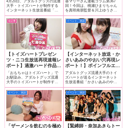
4月20日、アダルトグッズの流通
葵マリーさん連載コラム第367
AV人生を振り返る「トイ
咲監督Presents ピンクス
大手・トイズハートが制作する
回！今回は、桃瀬ひまりちゃん
インターネット生放送番組「ト
を真咲南朋監督＆川上ゆうさん
ズハートプレゼンツ『ハー
パイダー 今日は貴女を追
イズハートプレゼンツ『ハート
が責め立てる作品『真咲監督
トの部屋（仮）』」レポー
い詰めます。』の現場をレ
の部屋（仮）』」の第5回放送
Presents ピンクスパイダー 今日
全記事
イベント、雑談
ト!!
ポート！
に、引退目前の人気AV女優・初
は貴女を追い詰めます。』の現
美沙希ちゃんがゲストに登場!!
場をレポート！■マリーさんの今
その様子をレポートいたしま
までの連載はこちら 真咲監督P
す!！
【トイズハートプレゼン
【インターネット放送・か
ツ・ニコ生放送再現速報レ
さいあみのやおい穴再現レ
ポート】過激ハード作品出
ポート！】ボインフルエン
演からセクシーアイドルま
サーの澁谷果歩ちゃんがゲ
「おもちゃはトイズハート」で
アダルトグッズ流通大手のトイ
で幅広く活躍する七海ゆあ
ストで登場！ 「ひとりで
お馴染み、アダルトグッズ流通
ズハートが送るインターネット
大手のトイズハートが制作する
生放送番組「かさいあみのやお
ちゃんがニコ生に登場！
（オナニー）するときは
インターネット生放送番組『ハ
い穴」が11月22日に放送。司会
「150人動員しないとメン
BLがちょうどいい」と生
ートの部屋（仮）』の第46回目
はアダルト業界のみならず、BL
イベント、雑談
イベント、雑談
バーがクビです」とアイド
告白！
が、12月10日に放送されました
界からも注目される腐女子でア
ル活動持続を懇願！
のでダイジェストで速報レポー
ニヲタの“性優”・かさいあみちゃ
ト！?ニコ生のタイムシフト視聴
ん。彼女がゲストを迎えBLに潜
ができる
むや
「ザーメンを飲むのを極め
【緊縛師・奈加あきらトー