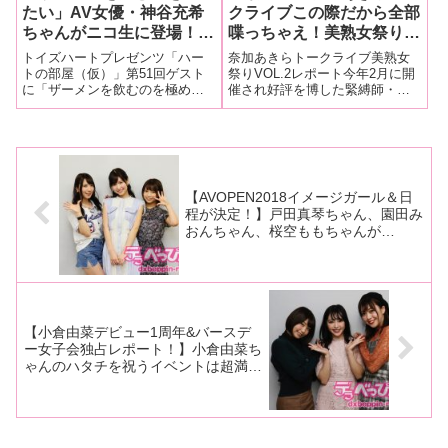
たい」AV女優・神谷充希
クライブこの際だから全部
ちゃんがニコ生に登場！
喋っちゃえ！美熟女祭り
「南国出身ではない」のに
VOL.2レポート！】友田真
トイズハートプレゼンツ「ハー
奈加あきらトークライブ美熟女
なぜあのデビュー作になっ
希、翔田千里、北条麻妃、
トの部屋（仮）」第51回ゲスト
祭りVOL.2レポート今年2月に開
に「ザーメンを飲むのを極めた
催され好評を博した緊縛師・奈
たのかの謎がいま解き明か
川上ゆう、神納花、高宮
い」AV女優・神谷充希ちゃんが
加あきら氏のトークライブが再
される！？【トイズハート
菜々子、森下美緒、紫月い
登場！前回、栄川乃亜ちゃん
び開催。11月23日に東京・阿佐
ニコ生ダイジェストレポー
ろは、あかねと豪華女優＆
を、記念すべき50回の切り番ゲ
ヶ谷ロフトAで行われた「緊縛
ト！】
モデルが一堂に介し本音爆
ストを迎えた、「トイズハート
師・奈加あきらトークライブこ
プレゼンツ『ハートの部屋
の際だから全部喋っちゃえ！美
発のトークライブに！
（仮）』」は、2
熟女祭
【AVOPEN2018イメージガール＆日
程が決定！】戸田真琴ちゃん、園田み
おんちゃん、桜空ももちゃんが
AVOPEN2018の見どころを語ってく
れた！【インタビュー＆動画コメント
あり！】
【小倉由菜デビュー1周年&バースデ
ー女子会独占レポート！】小倉由菜ち
ゃんのハタチを祝うイベントは超満
員！ ゲストには三田杏ちゃん、唯井
まひろちゃんと超豪華メンバーが駆け
付け女子会ぶっちゃけトークに花が咲
く！