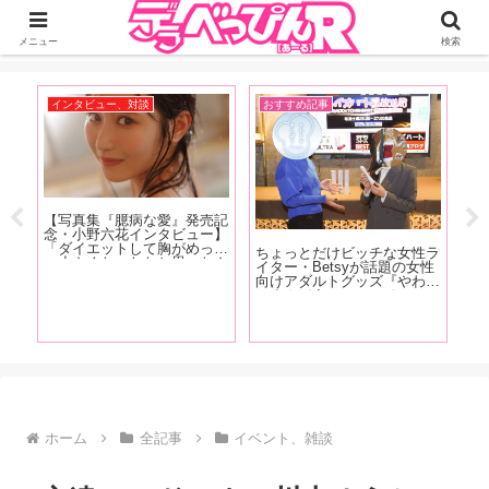
ジーオーティーが運営するちょっとHなニュースサイ。サイト内のリンクには
DMMアフィリエイトが含まれているものがあります
メニュー
検索
インタビュー、対談
おすすめ記事
A
快な
【写真集『臆病な愛』発売記
【1
あ
念・小野六花インタビュー】
記
メデ
「ダイエットして胸がめっち
は
ちょっとだけビッチな女性ラ
に登
ゃ小さくなったなと思ったん
ぷ
イター・Betsyが話題の女性
され
ですけどこの間、下着を買い
美
向けアダルトグッズ『やわら
教妻
に行った時に測ってもらった
の
かまんぼう ファースト』の
ポー
ら全然変わってなかったんで
を
秘密を開発者の女性スタッフ
すよ」前編
徹
に突撃取材！
ホーム
全記事
イベント、雑談