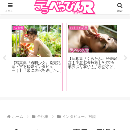
ジーオーティーが運営するちょっとHなニュースサイ。サイト内のリンクには
DMMアフィリエイトが含まれているものがあります
メニュー
検索
AV女優
おすすめ記事
A
ム第
【写真集『ぐらたん』発売記
【
主
念！小倉七海特集】VRでも
売
【写真集『透明少女』発売記
少
最高に可愛い！「男がクンニ
勢
念・宮下玲奈インタビュ
上
をしたくなる衝動を抑えられ
ン
ー！】「常に進化を遂げたい
ポ
ないほど可愛い女の子」ぐら
れ
ですね。あと、いろんなメデ
たんの魅力をAV廃人くろが
イ
ィアに進出したいです。 あ
ね阿礼が徹底紹介！【後編】
久
と、名前は「れいな」じゃな
良
く「れな」です、よろしくお
願いします！」後編
ホーム
全記事
インタビュー、対談