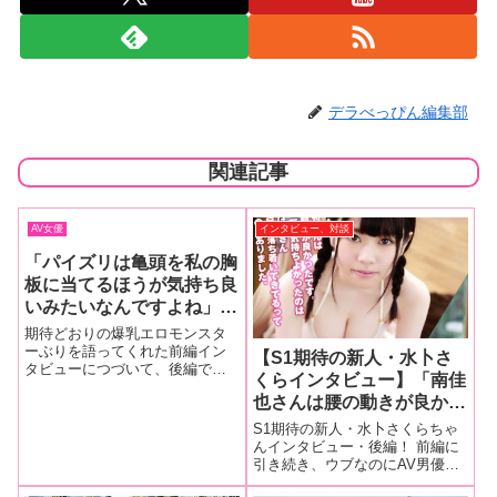
デラべっぴん編集部
関連記事
AV女優
インタビュー、対談
「パイズリは亀頭を私の胸
板に当てるほうが気持ち良
いみたいなんですよね」K
カップ爆乳女優・甘良しず
期待どおりの爆乳エロモンスタ
くインタビュー【後編】
ーぶりを語ってくれた前編イン
【S1期待の新人・水卜さ
タビューにつづいて、後編では
くらインタビュー】「南佳
デビューのきっかけなどをお聞
也さんは腰の動きが良かっ
きしていこうと思います！奔放
娘が遂にAV業界へ！ パイズリも
たです。でも一番気持ちよ
S1期待の新人・水卜さくらちゃ
匠になりました─ いつから東京
かったのはしみけんさん2
んインタビュー・後編！ 前編に
に？甘良 今年春頃ですね。親
引き続き、ウブなのにAV男優が
回目で落ち着いてきてるっ
の仕事で東
大好きというさくらちゃんに迫
ていうのもありました」