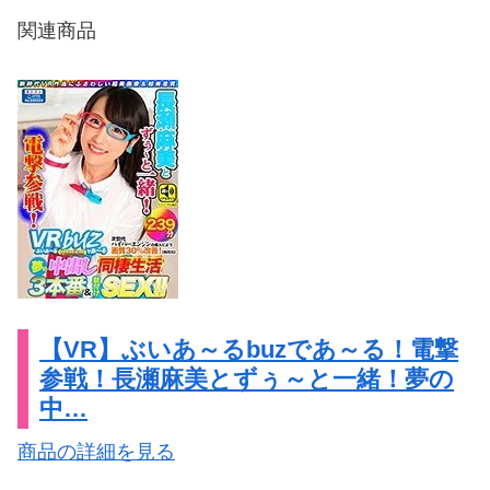
関連商品
【VR】ぶいあ～るbuzであ～る！電撃
参戦！長瀬麻美とずぅ～と一緒！夢の
中…
商品の詳細を見る