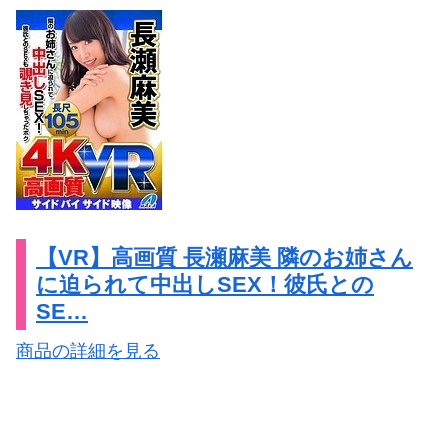
【VR】高画質 長瀬麻美 隣のお姉さん
に迫られて中出しSEX！彼氏との
SE…
商品の詳細を見る