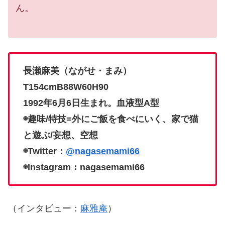
ん。
長瀬麻美（ながせ・まみ）
T154cmB88W60H90
1992年6月6日生まれ。血液型A型
◉趣味/特技=外にご飯を食べにいく、家で猫
と遊ぶ/妄想、空想
◉Twitter：
@nagasemami66
◉Instagram：nagasemami66
（インタビュー：
麻雅庵
）