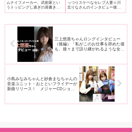
すぎ！「最初の撮影のとき
ら出て来てますが、撮影日
ムナイフメーカー、武術家とい
っつりスケベなセレブ人妻☆川
うトッピングし過ぎの肩書きを
北りなさんのインタビュー後編
は嬉し泣きしました！ 3
が近づくとワクワクです
持つニューハーフAV女優・かと
をお送りします！
年の努力が報われて。お坊
ね。可愛い洋服を買いに行
うれいちゃんに色々聞いてみ
さんやめてもいいし、この
ったり、ネイルを綺麗にし
た！（全三回 前編）ホットパ
まま死んでもいいって思い
たり、なんだか遠足みたい
ンツにパーカー地下着と露出度
高めのギャルな出で立ちで登場
ました」前編
（笑）」
したれいちゃんで
三上悠亜ちゃんロングインタビュー
（後編）「私がこのお仕事を辞めた後
も、後々まで語り継がれるような女優
さんを目指したいですね」
小島みなみちゃんと紗倉まなちゃんの
音楽ユニット・おとといフライデーが
新曲リリース！ メジャーCDショッ
プには長蛇の列が！【おとといフライ
デー新曲リリースイベント速報レポー
ト！】