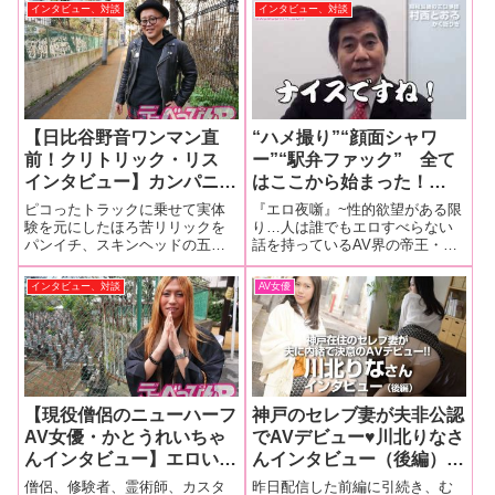
ります！デビュー作で憧れの南
インタビュー、対談
インタビュー、対談
「男優さんが積極的な人が
佳也とするも一番良かったのは
多くて。黒田さんと阿川さ
ん、どっちも良かったで
す」後編
【日比谷野音ワンマン直
“ハメ撮り”“顔面シャワ
前！クリトリック・リス
ー”“駅弁ファック” 全て
インタビュー】カンパニー
はここから始まった！
松尾プロデュースの最新
（１）
ピコったトラックに乗せて実体
『エロ夜噺』~性的欲望がある限
MV『ちゃう』はYOU
験を元にしたほろ苦リリックを
り…人は誰でもエロすべらない
パンイチ、スキンヘッドの五十
話を持っているAV界の帝王・村
TUBE規制ギリギリ⁉「も
路男がアジる異能のミュージシ
西とおるがデラべっぴんに見
う、黒田さんの出てるAV
ャン・パフォーマー。一部好事
参！８０年代に性春を過ごした
インタビュー、対談
AV女優
ではヌケなくなりました…
家から熱狂的支持を獲る関西ス
男性で村西とおるを知らない者
先輩とダブるんで…」前編
カムの秘密兵器クリトリック・
はいないだろう。だが氏を知ら
リスことスギム。巷で話題の最
ない若い読者の為に説明する
新MVからニュー
と、『ハメ撮り』
【現役僧侶のニューハーフ
神戸のセレブ妻が夫非公認
AV女優・かとうれいちゃ
でAVデビュー♥川北りなさ
んインタビュー】エロい話
んインタビュー（後編）
から怖い話まで振り幅あり
「今も撮影のたびに神戸か
僧侶、修験者、霊術師、カスタ
昨日配信した前編に引続き、む