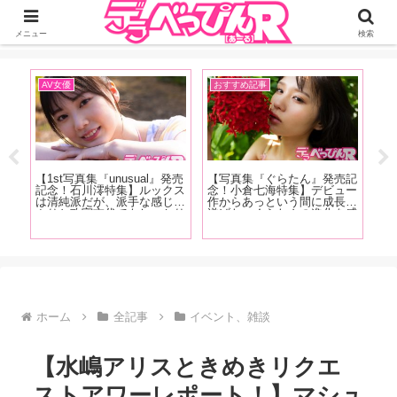
ジーオーティーが運営するちょっとHなニュースサイ。サイト内のリンクには
DMMアフィリエイトが含まれているものがあります
メニュー
検索
AV女優
おすすめ記事
A
【1st写真集『unusual』発売
【写真集『ぐらたん』発売記
【
の
記念！石川澪特集】ルックス
念！小倉七海特集】デビュー
ス
ュー
は清純派だが、派手な感じっ
作からあっという間に成長を
る
な
ぷりと攻守交代でもしっかり
遂げた、ぐらたんの進化を感
の
た、
美しい技で魅せるカウンター
じることができる「小倉七海
規
天野
の強さが特徴！石川澪の魅力
が評価を大きく塗り替えた作
A
！抜
を、AV廃人くろがね阿礼が
品」5作品をAV廃人くろがね
代
ま
徹底解説！【後編】
阿礼が紹介！【中編】
っ
【
ホーム
全記事
イベント、雑談
【水嶋アリスときめきリクエ
ストアワーレポート！】マシュ