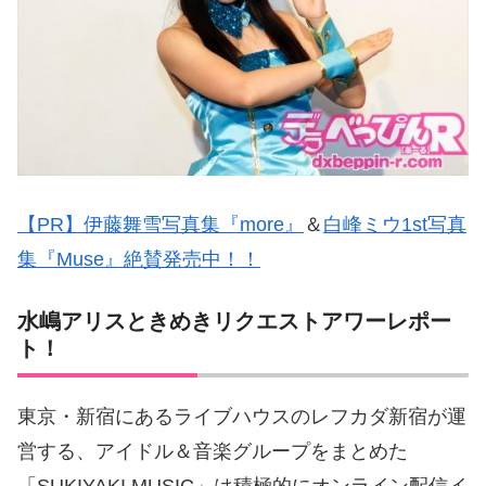
【PR】伊藤舞雪写真集『more』
＆
白峰ミウ1st写真
集『Muse』絶賛発売中！！
水嶋アリスときめきリクエストアワーレポー
ト！
東京・新宿にあるライブハウスのレフカダ新宿が運
営する、アイドル＆音楽グループをまとめた
「SUKIYAKI MUSIC」は積極的にオンライン配信イ