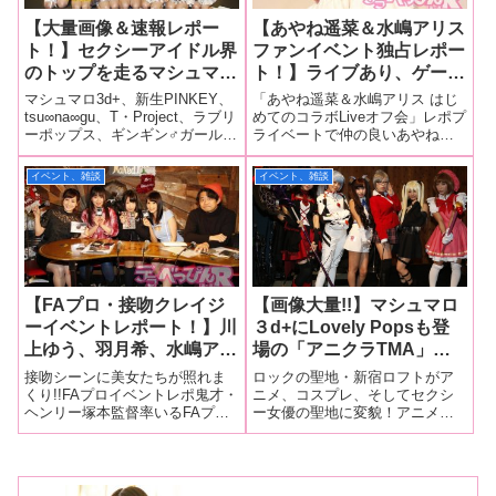
【大量画像＆速報レポー
【あやね遥菜＆水嶋アリス
ト！】セクシーアイドル界
ファンイベント独占レポー
のトップを走るマシュマロ
ト！】ライブあり、ゲーム
3d+が新春からフェスを開
あり、撮影会ありの豪華イ
マシュマロ3d+、新生PINKEY、
「あやね遥菜＆水嶋アリス はじ
催！6組、22名にもよるセ
ベントが開催！ 水嶋アリ
tsu∞na∞gu、T・Project、ラブリ
めてのコラボLiveオフ会」レポプ
ーポップス、ギンギン♂ガールズ
ライベートで仲の良いあやね遥
クシーアイドルグループが
スちゃんからあやね遥菜ち
とセクシーアイドルが大集合!!昨
菜ちゃんと水嶋アリスちゃんが
大集合2017年はセクシー
ゃんへ感謝のメッセージも
年の7月に行われたマシュマロ
最初で最後になるかもしれない
イベント、雑談
イベント、雑談
アイドル戦国時代の幕開け
あり感動のオフ会に！
3d+主催のフェス『マシュマロ☆
合同ファンイベントを開催！ 2
だ！
フェスティバル vol.1』に引き続
月10日、新宿レフカダで行われ
た「あやね遥菜＆水嶋アリス は
じ
【FAプロ・接吻クレイジ
【画像大量!!】マシュマロ
ーイベントレポート！】川
３d+にLovely Popsも登
上ゆう、羽月希、水嶋アリ
場の「アニクラTMA」潜
ス、葵千恵がヘンリー塚本
入レポ!! フロアではオタ芸
接吻シーンに美女たちが照れま
ロックの聖地・新宿ロフトがア
監督との接吻話からファー
が舞い乱れ、ステージでは
くり!!FAプロイベントレポ鬼才・
ニメ、コスプレ、そしてセクシ
ヘンリー塚本監督率いるFAプロ
ー女優の聖地に変貌！アニメソ
スト接吻まで赤裸々に語り
美少女たちの華が咲き乱れ
が最新作『ヘンリー塚本の接吻
ングやボーカロイドの曲を流
尽くす濃密120分！【超レ
る!!
クレイジー第2弾』の発売記念イ
し、コスプレやオタ芸で盛り上
ア寄せ書きサインプレゼン
ベントを開催！12月15日、新
がるアニソンクラブイベント略
トあり！】
宿・ネイキッドロフトで行われ
して「アニクラ」。今回は数々