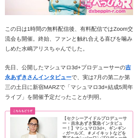
この日は1時間の無料配信後、有料配信ではZoom交
流会も開催。終始、ファンと触れ合える喜びを噛み
しめた水嶋アリスちゃんでした。
先日、公開したマシュマロ3d+プロデューサーの
吉
永あずきさんインタビュー
で、実は7月の第二か第
三の土日に新宿MARZで「マシュマロ3d+結成5周年
ライブ」を開催予定だったことが判明。
【セクシーアイドルプロデューサ
ー・吉永あずき緊急インタビュ
ー！】マシュマロ3d+、ギンギン
♂ガールズ、＃メイキットなどを