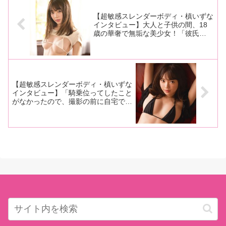
た「FAプロプレゼンツ『ベロと
のコスプレAVをリリースするメ
接
ーカー・TMAが
【超敏感スレンダーボディ・槙いずな
インタビュー】大人と子供の間、18
歳の華奢で無垢な美少女！「彼氏
に“マグロだ”って言われたのがAVに出
ようと思ったきっかけなんです」【前
編】
【超敏感スレンダーボディ・槙いずな
インタビュー】「騎乗位ってしたこと
がなかったので、撮影の前に自宅でぬ
いぐるみを使って練習していたんで
す」「自分のフェラで男性が気持ちよ
くなってくれるのってこんなにうれし
いんだって、撮影で初めて知りまし
た！」【後編】