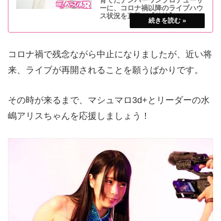
育てたナンバーワンプロデューサ
ーに、コロナ禍以降のライブハウ
ス状況を直撃！【前編】
新型コロナも若干の落ち着きをみせ、6月
19日にはライブハウスも基準を満たせば営
業再開可能となり、待ちに待ったライブイ
ベントが開かれる可能性が出てきた。そこ
コロナ禍で残念ながら中止になりましたが、近い将
で、マシュマロ3d+、マシュマロ3d+ team
メレンゲ、ギンギン♂ガールズなど、これ
来、ライブが再開されることを願うばかりです。
その時が来るまで、マシュマロ3d+とリーダーの水
嶋アリスちゃんを応援しましょう！