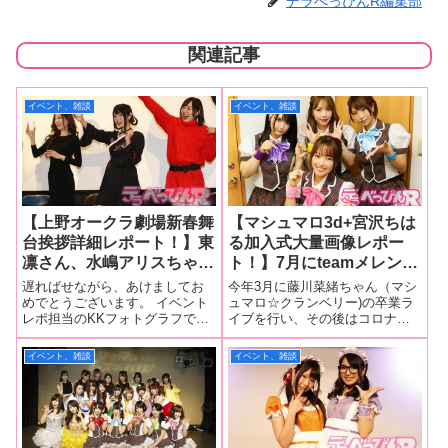
デラべっぴんR編集部
関連記事
イベント、雑談
イベント、雑談
【上野オークラ劇場新春舞
【マシュマロ3d+宮沢ちは
台挨拶詳細レポート！】東
る加入式大量画像レポー
凛さん、水嶋アリスちゃ
ト！】7月にteamメレンゲ
ん、黄金むぎちゃんが正月
を卒業した宮沢ちはるが晴
遅ればせながら、あけましてお
今年3月に藤川菜緒ちゃん（マシ
恒例・痴漢映画の舞台挨拶
れてマシュマロ3d+に加
めでとうございます。 イベント
ュマロ☆クランベリー)の卒業ラ
レポ担当のKKフォトグラフで
イブを行い、その後はコロナ禍
に登場！ 撮影秘話から実
入！メンバーカラー、ネー
す。今年もどこよりも早く、詳
のためイベントが開催できなか
際の痴漢体験まで大胆告
ムも発表！乙アリス、
しく、大量画像でレポートいた
ったマシュマロ3d+。同グループ
イベント、雑談
イベント、雑談
白！
NIMO、蘭々とともに新体
しますのでお楽しみください。
の研究生グループ・マシュマロ
制でスタート！
さて、2018年最初のイベントレ
3d+ teamメレンゲを7月に卒業し
ポートは縁起良く上野オークラ
た宮沢ちはるちゃんが晴れて
劇場の新春