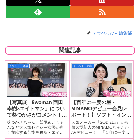
デラべっぴん編集部
関連記事
イベント、雑談
イベント、雑談
【写真展「8woman 西田
【百年に一度の星・
幸樹×エイトマン」につい
MINAMOデビュー会見レ
て葵つかさがコメント！】
ポート！】ソフト・オン・
葵つかさを中心に事務所所
デマンドから超大型新人の
葵つかさちゃん、鷲尾めいちゃ
人気メーカー『SOD star』から
属女優の「美」が真空パッ
MINAMOちゃんがデビュ
んなど大人気セクシー女優が多
超大型新人のMINAMOちゃんが
く在籍する芸能事務所・エイト
AVデビュー！ 「百年に一度の
ク！ 「みんながヌードと
ー！ 「セックスは150％
マン設立15周年プロジェクトの
SODstar誕生」とのキャッチコピ
いうまっとうな戦い方で形
くらい感じていた」と大物