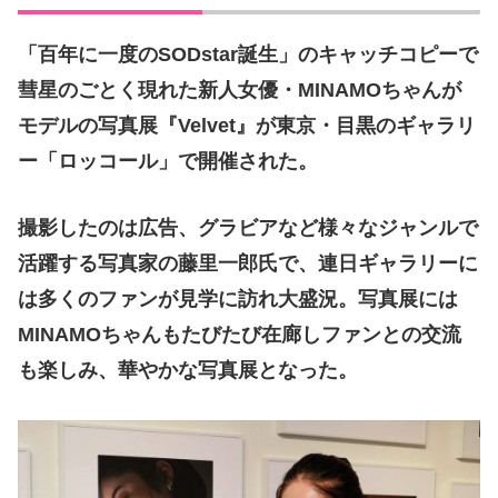
「百年に一度の
SODstar
誕生」のキャッチコピーで
彗星のごとく現れた新人女優・
MINAMO
ちゃんが
モデルの写真展『
Velvet
』が東京・目黒のギャラリ
ー「ロッコール」で開催された。
撮影したのは広告、グラビアなど様々なジャンルで
活躍する写真家の藤里一郎氏で、連日ギャラリーに
は多くのファンが見学に訪れ大盛況。写真展には
MINAMO
ちゃんもたびたび在廊しファンとの交流
も楽しみ、華やかな写真展となった。