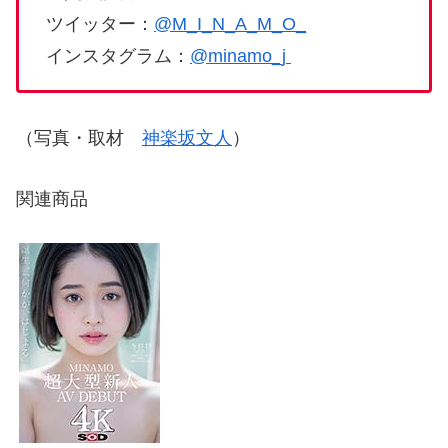
ツイッター：
@M_I_N_A_M_O_
インスタグラム：
@minamo_j
（写真・取材
神楽坂文人
）
関連商品