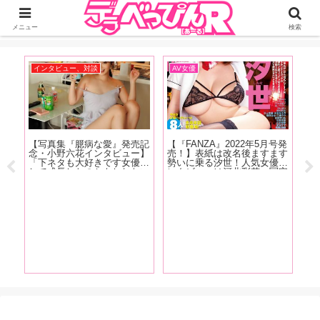
ジーオーティーが運営するちょっとHなニュースサイ。サイト内のリンクには
DMMアフィリエイトが含まれているものがあります
メニュー
検索
インタビュー、対談
AV女優
お
【写真集『臆病な愛』発売記
【『FANZA』2022年5月号発
【
念・小野六花インタビュー】
売！】表紙は改名後ますます
人
「下ネタも大好きです女優と
勢いに乗る汐世！人気女優イ
の
して成長したのかもしれない
ンタビューは河北彩花、冨安
リ
（笑）。もうちんことか普通
れおな、川原りま！新人女優
型
に言えちゃったりするんで
インタビューは宍戸里帆、佐
紹
す」後編
久良咲希、一乃あおい、多香
パ
良、野咲美桜が登場！
(笑
ゃ
三崎
、円
かわ
ドコ