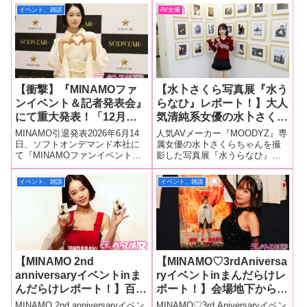
一環として、10月26日から11月7
ーが付けられており、一度見た
イベント、雑談
AV女優
に残せることは一番嬉しい
ぶりを発揮！
日まで東京・渋谷にあるギャラ
ら忘れない顔立ち、眉毛、見た
ことです」
リー「ルデコ」で写真展
目からは想像できないグッとく
『8woman 西田幸樹×エイトマ
る胸とお尻と、もはや全
ン』が
【衝撃】『MINAMOファ
【水卜さくら写真展『水う
ンイベント＆記者発表会』
らなひ』レポート！】大人
にて重大発表！「12月発
気清純系女優の水卜さくら
売作品をもって、AV女優
が写真展を開催！ 今後は
MINAMO引退発表2026年6月14
人気AVメーカー『MOODYZ』専
を引退します！」
展示作品と異なるカットの
日、ソフトオンデマンド本社に
属女優の水卜さくらちゃんを撮
て『MINAMOファンイベント＆
影した写真展『水うらなひ』
写真集も発売！【本人コメ
記者発表会』が開催されまし
が、東京・渋谷にあるギャラリ
ントあり】
た。2021年のデビューから
ー・ルデコで2月17日から22日ま
イベント、雑談
イベント、雑談
SODstarとして活躍を続け、5月
で開催されました！同写真展
にはデビュー5周年を迎えたばか
は、清純そのもののほんわか笑
りのMINAMOちゃん
顔と、美巨乳＆くびれスタイル
のギャッ
【MINAMO 2nd
【MINAMO♡3rdAniversa
anniversaryイベントinま
ryイベントinまんだらけレ
んだらけレポート！】百年
ポート！】会場地下から４
に一度の天才女優がデビュ
階まで大行列！ 圧倒的人
MINAMO 2nd anniversaryイベン
MINAMO♡3rd Aniversaryイベン