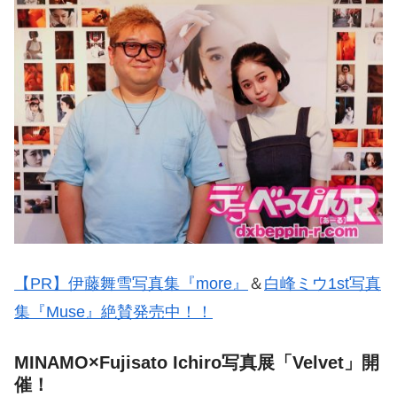
【PR】伊藤舞雪写真集『more』
＆
白峰ミウ1st写真
集『Muse』絶賛発売中！！
MINAMO×Fujisato Ichiro写真展「Velvet」開
催！