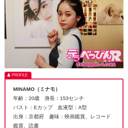
MINAMO
（ミナモ）
年齢：
20
歳 身長：
153
センチ
バスト：
E
カップ 血液型：
A
型
出身：京都府 趣味：映画鑑賞、レコード
鑑賞、読書