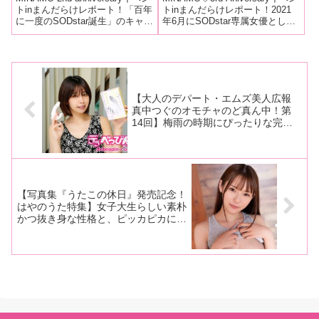
ー2周年を迎えさらに躍
気を誇るMINAMOが中野
トinまんだらけレポート！「百年
トinまんだらけレポート！2021
に一度のSODstar誕生」のキャッ
年6月にSODstar専属女優として
進！ 会場には長蛇の列が
ブロードウェイで2年連続
チコピーが付けられ、彗星のご
堂々のデビューを果たした
作られ女性ファンが多数来
周年イベントを開催！
とくアダルト界に現れた
MINAMOちゃんがデビュー3周年
場！
MINAMOちゃんが、この度、デ
を迎えました！ご存じの通り、
ビュー2周年を迎えました！
デビュー3周年作品の異色作
MINAMOデ
『MINA
【大人のデパート・エムズ美人広報
真中つぐのオモチャのど真ん中！第
14回】梅雨の時期にぴったりな完全
防水のフィンガーバイブを紹介！「こ
こ最近で一番気持ちよかったグッズで
すから私の一押しです」
【写真集『うたこの休日』発売記念！
はやのうた特集】女子大生らしい素朴
かつ抜き身な性格と、ピッカピカに美
しいボディの突き抜けた魅力！AV女
優としての彼女のポテンシャルとは？
AV廃人くろがね阿礼がうたこの魅力
を語り尽くす！【前編】