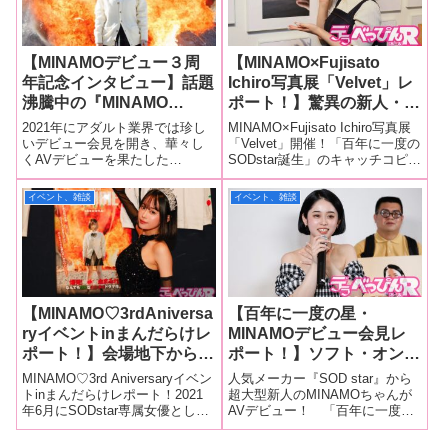
ュー３周年
【MINAMOデビュー３周
【MINAMO×Fujisato
年記念インタビュー】話題
Ichiro写真展「Velvet」レ
沸騰中の『MINAMO
ポート！】驚異の新人・
ZOMBIE』を徹底解剖！
MINAMOがAVデビュー直
2021年にアダルト業界では珍し
MINAMO×Fujisato Ichiro写真展
読んでから観れば100倍楽
後に写真展を開催！ 連日
いデビュー会見を開き、華々し
「Velvet」開催！「百年に一度の
くAVデビューを果たした
SODstar誕生」のキャッチコピー
しめる！「プライベートで
大盛況で早くも次回開催が
MINAMOちゃん。その後は人気
で彗星のごとく現れた新人女
チクオナを始めたんです
待たれる！ 本人からのコ
街道を驀進し、作品売上ランキ
優・MINAMOちゃんがモデルの
イベント、雑談
イベント、雑談
よ」【後編】
メントもあり！
ング、人気女優ランキングでは
写真展『Velvet』が東京・目黒の
常にトップを走る存在となっ
ギャラリー「ロッコール」
た。そのMINAMOちゃんがデビ
ュー３周年
【MINAMO♡3rdAniversa
【百年に一度の星・
ryイベントinまんだらけレ
MINAMOデビュー会見レ
ポート！】会場地下から４
ポート！】ソフト・オン・
階まで大行列！ 圧倒的人
デマンドから超大型新人の
MINAMO♡3rd Aniversaryイベン
人気メーカー『SOD star』から
気を誇るMINAMOが中野
MINAMOちゃんがデビュ
トinまんだらけレポート！2021
超大型新人のMINAMOちゃんが
年6月にSODstar専属女優として
AVデビュー！ 「百年に一度の
ブロードウェイで2年連続
ー！ 「セックスは150％
堂々のデビューを果たした
SODstar誕生」とのキャッチコピ
周年イベントを開催！
くらい感じていた」と大物
MINAMOちゃんがデビュー3周年
ーが付けられており、一度見た