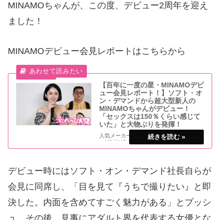
MINAMOちゃんが、この度、デビュー2周年を迎え
ました！
MINAMOデビュー会見レポートはこちらから
【百年に一度の星・MINAMOデビ
ュー会見レポート！】ソフト・オ
ン・デマンドから超大型新人の
MINAMOちゃんがデビュー！
「セックスは150％くらい感じて
いた」と大物ぶりを発揮！
人気メーカー『SOD star』から超大型新人
のMINAMOちゃんがAVデビュー！ 「百年
に一度のSODstar誕生」とのキャッチコピ
ーが付けられており、一度見たら忘れない
顔立ち、眉毛、見た目からは想像できない
グッとくる胸とお尻と、もはや全
デビュー時にはソフト・オン・デマンド社長自らが
会見に同席し、「目を見て『うちで撮りたい』と即
決した。内面を含めてすごく魅力がある」とプッシ
ュ。その後、見事にアダルト界を代表する女優とな