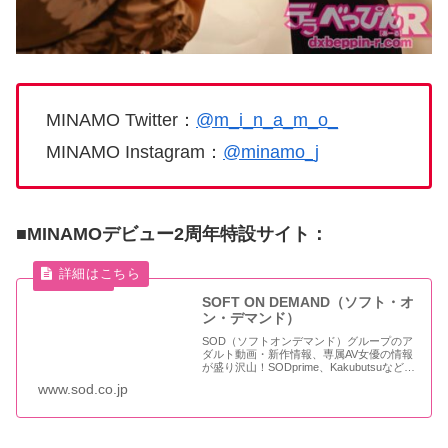
MINAMO Twitter：
@m_i_n_a_m_o_
MINAMO Instagram：
@minamo_j
■MINAMOデビュー2周年特設サイト：
SOFT ON DEMAND（ソフト・オ
ン・デマンド）
SOD（ソフトオンデマンド）グループのア
ダルト動画・新作情報、専属AV女優の情報
が盛り沢山！SODprime、Kakubutsuなど各
サイトをご紹介するSOD公式運営のアダル
www.sod.co.jp
ト情報サイトです。