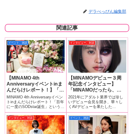
デラべっぴん編集部
関連記事
イベント、雑談
インタビュー、対談
【MINAMO 4th
【MINAMOデビュー３周
Anniversaryイベントinま
年記念インタビュー】
んだらけレポート！】「百
「MINAMOだったら、こ
年に一度のSODstar誕生」
んなことは言わない」と
MINAMO 4th Anniversaryイベン
2021年にアダルト業界では珍し
から丸4年！ 会場フロア
か、「MINAMOだった
トinまんだらけレポート！「百年
いデビュー会見を開き、華々し
に一度のSODstar誕生」というキ
くAVデビューを果たした
はファンで長蛇の列が作ら
ら、こう答える」とかいろ
ャッチコピーとともに2021年6月
MINAMOちゃん。その後は人気
れる！【本人コメントあ
いろと考えているんです。
に華々しくデビューした
街道を驀進し、作品売上ランキ
インタビュー、対談
イベント、雑談
り！】
前編
MINAMOちゃん。その後はAVの
ング、人気女優ランキングでは
みならず、テレビ・映画・ミュ
常にトップを走る存在となっ
ージ
た。そのMINAMOちゃんがデビ