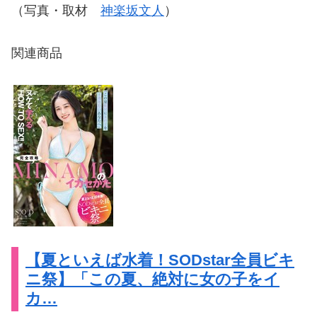
（写真・取材
神楽坂文人
）
関連商品
【夏といえば水着！SODstar全員ビキ
ニ祭】「この夏、絶対に女の子をイ
カ…