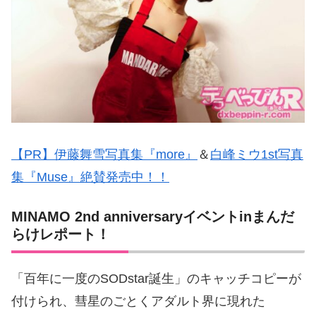
【PR】伊藤舞雪写真集『more』
＆
白峰ミウ1st写真
集『Muse』絶賛発売中！！
MINAMO 2nd anniversaryイベントinまんだ
らけレポート！
「百年に一度のSODstar誕生」のキャッチコピーが
付けられ、彗星のごとくアダルト界に現れた