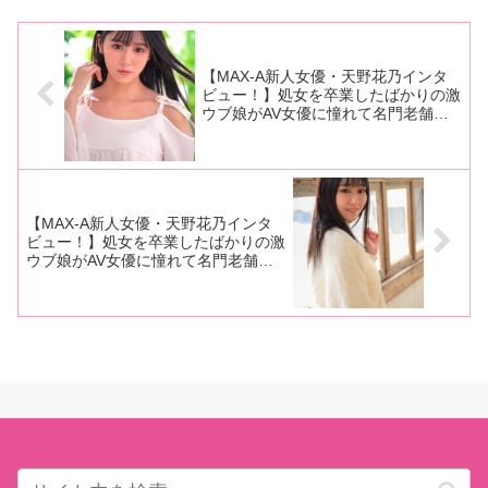
ぶりを発揮！
を迎えました！ご存じの通り、
ら忘れない顔立ち、眉毛、見た
デビュー3周年作品の異色作
目からは想像できないグッとく
『MINA
る胸とお尻と、もはや全
【MAX-A新人女優・天野花乃インタ
ビュー！】処女を卒業したばかりの激
ウブ娘がAV女優に憧れて名門老舗メ
ーカーから決心のデビュー！「7、8
年間、悶々としていました(笑)」【前
編】
【MAX-A新人女優・天野花乃インタ
ビュー！】処女を卒業したばかりの激
ウブ娘がAV女優に憧れて名門老舗メ
ーカーから決心のデビュー！ 「経験
が少ないので、まだどういうチ〇チン
が好きかも分からないんです 」【後
編】