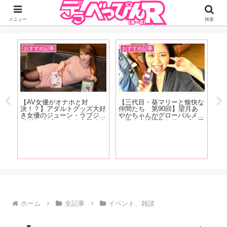
ジーオーティーが運営するちょっとHなニュースサイ。サイト内のリンクには
DMMアフィリエイトが含まれているものがあります
メニュー
検索
おすすめ記事
おすすめ記事
お
』
【AV女優がオナホと対
【三代目・葵マリーと愉快な
【
タビ
決！？】アダルトグッズ大好
仲間たち 第90回】望月あ
念
これ
き女優のジューン・ラブジョ
やかちゃんがグローバルメデ
最
みた
イがトイズハートの人気オナ
ィアの本格調教シリーズに登
を
を
ホ『セブンティーン ボルド
場！ 庭園の大木に吊るされ
な
。め
ー』と『召喚術師のオナホア
て水責めに！！『緊縛調教妻
た
やり
トリエ』を手に取り大興奮！
望月あやか』の現場をレポー
ね
ト！
ホーム
全記事
イベント、雑談