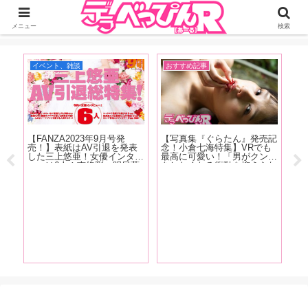
ジーオーティーが運営するちょっとHなニュースサイ。サイト内のリンクには
DMMアフィリエイトが含まれているものがあります
メニュー
検索
イベント、雑談
おすすめ記事
イ
【FANZA2023年9月号発
【写真集『ぐらたん』発売記
現
で！
売！】表紙はAV引退を発表
念！小倉七海特集】VRでも
蛙
こ盛
した三上悠亜！女優インタビ
最高に可愛い！「男がクンニ
の
の、
ューは6人！南條彩、明日葉
をしたくなる衝動を抑えられ
ハ
々瀬
みつは、春野ゆこ、唯井まひ
ないほど可愛い女の子」ぐら
を
美、
ろ、木下凛々子、鈴音杏夏！
たんの魅力をAV廃人くろが
ィ
ンタ
清原みゆう・朝日りおのグラ
ね阿礼が徹底紹介！【後編】
下
ビアも掲載！
載