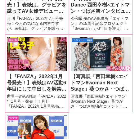
売！】表紙は、グラビアを
Dance 西田幸樹×エイトマ
蹴ってAV女優デビューし
ン・つばさ舞インタビュ
たS1専属・つばさ舞！人
ー！】「私の写真を買って
月刊『FANZA』2022年7月号発
令和最強のAV事務所『エイトマ
気女優インタビューは日向
くださった方が、『舞ちゃ
売！今月の気になる内容です
ン』の15周年記念プロジェクト
が…表紙は、グラビアを蹴って
「8woman」が3年目を迎え、過
なつ、向井藍、沙月恵奈、
んと思い出を共有している
AV女優デビュー！ 4作目の発売
去最大の撮影予算と日数を費や
桃愛ゆえ、鈴木真夕！新人
みたいで、すごくよかっ
を6月に控えたS1専属・つばさ
し「8woman Last Dance」とし
全記事
イベント、雑談
インタビューには岬野まな
た』って言ってくれたんで
舞！ もちろん、その他のペー
て、ついに今年ファイナルを迎
つ、瀬乃みなみ、円井萌華
す」
ジも大充実！！【HATSUMONO
える。グラビア界ナンバーワン
新人インタビュー】・海が好
写真家の西田幸樹氏
が登場！
【『FANZA』2022年1月
【写真展「西田幸樹×エイ
号発売！】表紙はAV活動6
トマン8woman Next
年目にして中出しを解禁し
Stage」葵つかさ・つばさ
た高橋しょう子！人気女優
舞独占コメント！】昨年開
世界一のAV雑誌『FANZA』2022
写真展「西田幸樹×エイトマン
インタビューは桃園怜奈、
催された伝説の写真展が再
年1月号・発売！！月刊
8woman Next Stage」葵つか
『FANZA』2022年1月号発売！
さ・つばさ舞独占コメント！昨
青空ひかり、工藤ララ、夏
び東京・渋谷で開催！
今月の気になる内容ですが…表
年、大人気セクシー女優が多く
目みらい！新人インタビュ
S1専属女優・葵つかさ＆
紙は、デビュー6年目にして中出
在籍する芸能事務所・エイトマ
AV女優
ーにはつばさ舞、小花の
つばさ舞が撮影秘話を語
しを解禁した、高橋しょう子！
ン設立15周年プロジェクトとし
ん、山手梨愛、葉月涼子が
る！
もちろん、その他のページも大
て、グラビア界No.1カメラマン
充実！！【HATSUMONO新
の西田幸樹氏が撮り下ろ
登場！