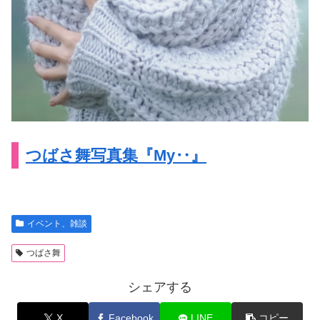
つばさ舞写真集『My‥』
イベント、雑談
つばさ舞
シェアする
X
Facebook
LINE
コピー