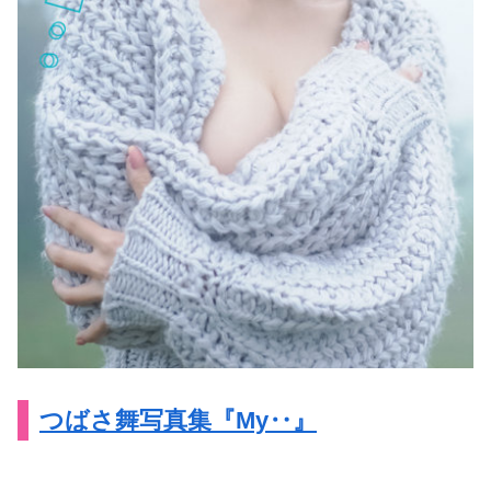
つばさ舞写真集『My‥』