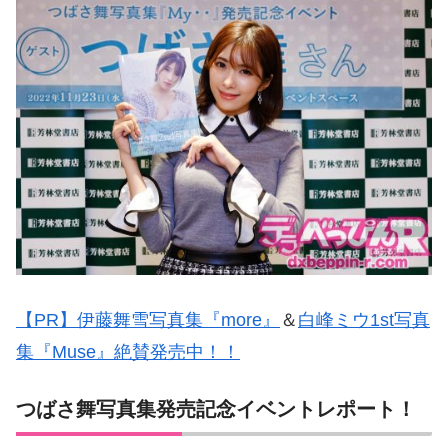
【PR】伊藤舞雪写真集『more』
＆
白峰ミウ1st写真
集『Muse』絶賛発売中！！
つばさ舞写真集発売記念イベントレポート！