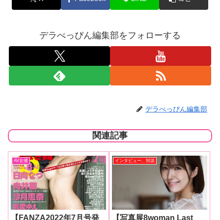
デラべっぴん編集部をフォローする
デラべっぴん編集部
関連記事
AV女優
インタビュー、対談
【FANZA2022年7月号発
【写真展8woman Last