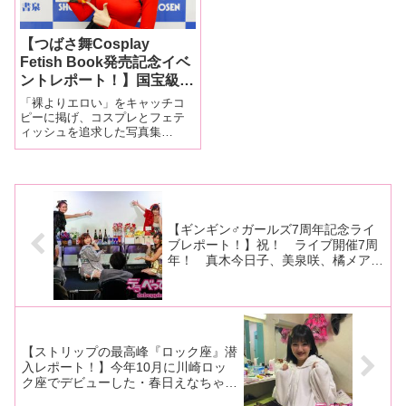
【つばさ舞Cosplay
Fetish Book発売記念イベ
ントレポート！】国宝級の
スーパーボディーを誇るつ
「裸よりエロい」をキャッチコ
ばさ舞が民族衣装を艶やか
ピーに掲げ、コスプレとフェテ
ィッシュを追求した写真集
に着こなし悩殺！ 「表紙
『Cosplay Fetish Book』（ジー
はインパクトがあるので、
オーティー刊）に、超絶スーパ
書店に並んでいたら手に取
ーボディーと見つめているだけ
りたくなると思います」
で緊張してしまう美形フェイス
を誇るつばさ舞ちゃんが登場！
【ギンギン♂ガールズ7周年記念ライ
ブレポート！】祝！ ライブ開催7周
年！ 真木今日子、美泉咲、橘メアリ
ー、原美織のギンギン♂ガールズがチ
ケット完売で超満員のファンから祝
福！
【ストリップの最高峰『ロック座』潜
入レポート！】今年10月に川崎ロッ
ク座でデビューした・春日えなちゃ
ん。横浜ロック座で2回目のストリッ