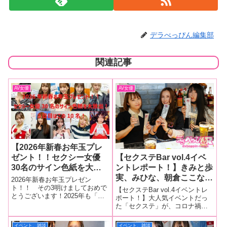
デラべっぴん編集部
関連記事
AV女優
AV女優
【2026年新春お年玉プレ
ゼント！！セクシー女優
【セクステBar vol.4イベ
30名のサイン色紙を大放
ントレポート！】きみと歩
出！】三田真鈴、一色さ
実、みひな、朝倉ここなが
2026年新春お年玉プレゼン
ら、川口桜、善場まみ、小
バレンタインの甘い思い
ト！！ その3明けましておめで
【セクステBar vol.4イベントレ
とうございます！2025年も「デ
野寺舞、玉木くるみ、真白
出、苦い思い出を発表！
ポート！】大人気イベントだっ
ラべっぴんR」をご愛読いただ
た「セクステ」が、コロナ禍で
みのり、桜木えりか、天宮
あゆみんパイセンへのサプ
き、誠にありがとうございまし
配信特化型の「おうちでセクス
みすず、ねんね【3日目は
ライズバースデーも行われ
た。日頃の感謝の気持ちを込め
テ」となりネットでファンと交
イベント、雑談
イベント、雑談