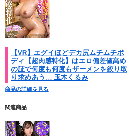
【VR】エグイほどデカ尻ムチムチボ
ディ【超肉感特化】はエロ偏差値高め
の証で何度も何度もザーメンを絞り取
り求めあう… 玉木くるみ
商品の詳細を見る
関連商品