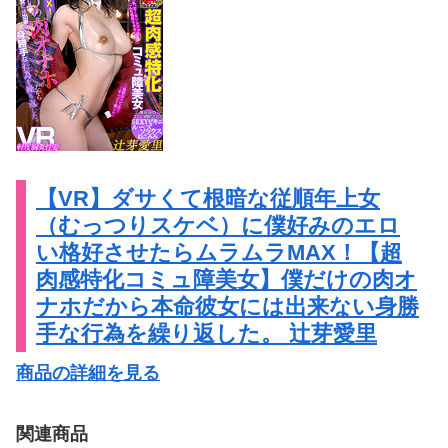
【VR】ダサくて根暗な従順年上女
（むっつりスケベ）に僕好みのエロ
い格好させたらムラムラMAX！【超
肉感特化コミュ障美女】僕だけの肉オ
ナホだから本命彼女には出来ない身勝
手な行為を繰り返した。 辻芽愛里
商品の詳細を見る
関連商品