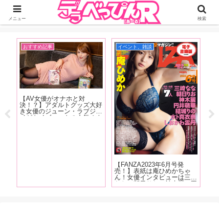
ジーオーティーが運営するちょっとHなニュースサイ。サイト内のリンクには
DMMアフィリエイトが含まれているものがあります
メニュー
検索
おすすめ記事
イベント、雑談
イ
・
【AV女優がオナホと対
【
大人
決！？】アダルトグッズ大好
念
イズ
き女優のジューン・ラブジョ
A
年
イがトイズハートの人気オナ
の
ンテ
ホ『セブンティーン ボルド
ぱ
描き
ー』と『召喚術師のオナホア
う
トリエ』を手に取り大興奮！
責
は
る
【FANZA2023年6月号発
売！】表紙は庵ひめかちゃ
ん！女優インタビューは三崎
なな、朝日りお、神木麗、円
井萌華、結城りの、しおかわ
雲丹！6月号はレビューは
104作品!抜け無しの抜きドコ
ロ満載でお送りします!