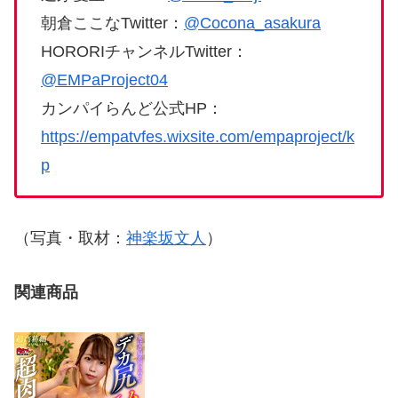
朝倉ここなTwitter：
@Cocona_asakura
HORORIチャンネルTwitter：
@EMPaProject04
カンパイらんど公式HP：
https://empatvfes.wixsite.com/empaproject/k
p
（写真・取材：
神楽坂文人
）
関連商品