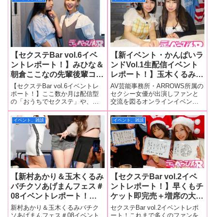
この10名！】
ハッピーな空間に！
て、1月1日から1月3日までの3日
流してきましたが、感染予防対
間、セクシー女優のサイン色紙
策を施せば有人イベントも行え
プレ
ることが実証された現在、「セ
クステ
【セクステBar vol.6イベ
【新イベント・かんぱいラ
ントレポート！】みひな＆
ンドVol.1生配信イベント
朝倉ここなの先輩後輩コン
レポート！】玉木くるみと
ビとファンが女子会トーク
辻芽愛理が新イベントで焼
【セクステBar vol.6イベントレ
AV芸能事務所・ARROWS所属の
を満喫！カラオケでは2人
酎、ビールを飲みまく
ポート！】ここ数か月は配信型
セクシー女優が出演しファンと
の「おうちでセクステ」や、復
交流を図るオンラインイベント
が意外な楽曲を披露し盛り
り！ イチゴフェラに乳輪
活した「セクステ生放送」など
「かんぱいランド」が5月21日に
上がる！
イラストと飲めば飲むほど
を行ってきましたが、久しぶり
開催され、同事務所所属の人気
イベント、雑談
イベント、雑談
大胆に！
に「セクステBar」が復活！ 6
セクシー女優である玉木くるみ
月24日、東京・神田で「セクス
ちゃんと辻芽愛理ちゃんが出演
テBar vol.6」が行わ
しました。同イベントはAV芸能
事務
【新村あかり＆玉木くるみ
【セクステBar vol.2イベ
バチクソあげまんフェス＃
ントレポート！】早くもチ
08イベントレポート！】
ケット即完売＋増席の大人
レフカダ新宿麻雀イベント
気イベントに成長！ お絵
新村あかり＆玉木くるみバチク
セクステBar vol.2イベントレポ
でおなじみの花狩まいがト
描き伝言ゲーム＆サイコロ
ソあげまんフェス＃08イベント
ート！これまで多くのファンを