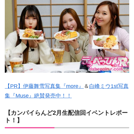
【PR】伊藤舞雪写真集『more』
＆
白峰ミウ1st写真
集『Muse』絶賛発売中！！
【カンパイらんど2月生配信回イベントレポー
ト！】