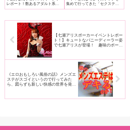
レポート！数あるアダルト系イ
集めて行ってきた「セクステ」
ークイベント初登場！ 角
トークで盛り上がり会場で
ベントの中でも、ひときわ破天
が、コロナ禍で配信特化型の
オナ、手コキテクを披露！
しか聞けない禁断トーク
荒で面白い！ そんな最高な新
「おうちでセクステ」となりネ
も！
村あかりちゃんと玉木くるみち
ットでファンと交流してきまし
ゃんの冠イベント「新村あかり
たが、感染予防対策を施せば有
＆玉木くるみ バチクソあげまん
人イベントも行えることが様々
フェス＃08
なイベン
【七瀬アリスポーカーイベントレポー
ト！】キュートなバニーディーラー姿
で七瀬アリスが登場！ 趣味のポーカ
ーを活かしファンと久しぶりに交
流！ 本人直撃コメントあり！
《エロおもしろい風俗の話》メンズエ
ステがスゴイというので行ってみた
ら、図らずも新しい快感の世界を発
見！寸止めのあげくの快感の渦で、癒
されるはずがヘトヘトになってしまっ
た…