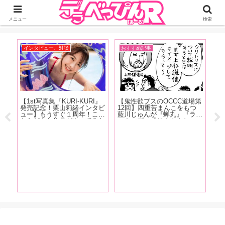
ジーオーティーが運営するちょっとHなニュースサイ。サイト内のリンクには
DMMアフィリエイトが含まれているものがあります
メニュー
検索
インタビュー、対談
おすすめ記事
イ
【1st写真集『KURI-KURI』
【鬼性欲ブスのOCCC道場第
現
かし
発売記念！栗山莉緒インタビ
12回】四重苦まんこをもつ
蛙
ない
ュー】もうすぐ１周年！これ
藍川じゅんが『蝉丸』『ラバ
の
『こ
からどんな作品がやってみた
ーカップ』『サカナクショ
ハ
てし
い？「もっとSっぽい作品を
ン』『アナスイ』『廬山昇龍
を
レそ
撮りたいって思いますね。め
覇』などなど、クンニストの
ィ
かっ
ちゃくちゃ攻める作品をやり
超絶テクニックに酔いしれた
下
経験
たいです！」【前編】
お話
載
す！