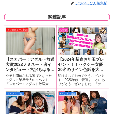
デラべっぴん編集部
関連記事
インタビュー、対談
AV女優
【スカパー！アダルト放送
【2024年新春お年玉プレ
大賞2023ノミネート者イ
ゼント！！セクシー女優
ンタビュー・宮沢ちはる】
30名のサイン色紙を大放
引退イヤーにスカパー！ア
出！】八木奈々、綾瀬天、
今年も開催される運びとなった
明けましておめでとうございま
ダルト放送大賞に再チャレ
斉藤帆夏、有村のぞみ、望
アダルト業界最大のイベント
す！2023年はご愛読まことにあ
「スカパー！アダルト放送大賞
りがとうございました。「デラ
ンジ！ 「みんなの力にな
月あやか、如月ゆの、日向
2023」。昨年から各賞がリニュ
べっぴんR」読者様にご愛読の感
りたいと思っているので、
ひかげ、日向なつ、倉田優
ーアルされましたが、今回も新
謝を込めて、2024年1月1日から3
イベント、雑談
イベント、雑談
毎日投票をお願いしま
希、宮沢ちはる【3日はこ
企画として「新EXガールズオー
日まで、3日連続でセクシー女優
す！」
の10名！】
ディション」が開催されること
のサイン色紙プレゼントを行い
となりました。ノミネート者は7
ます！毎日イベント取材してい
人。セクシ