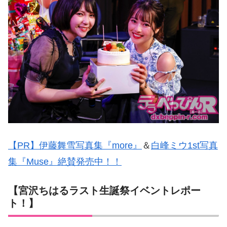
【PR】伊藤舞雪写真集『more』
＆
白峰ミウ1st写真
集『Muse』絶賛発売中！！
【宮沢ちはるラスト生誕祭イベントレポー
ト！】