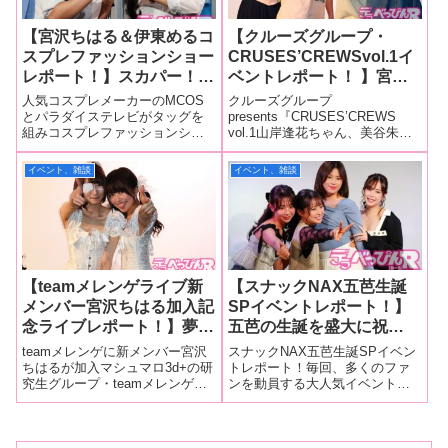
【宮沢ちはる＆伊東めるコ
【クルーズグループ・
スプレファッションショー
CRUSES’CREWSvol.1イ
レポート！】スカパー！ア
ベントレポート！ 】宮沢
ダルト放送大賞ノミネート
ちはる、佐川はるみ、川原
人気コスプレメーカーのMCOS
クルーズグループ
の2人がナース、制服、チ
かなえ、橋野愛琉が事務所
とパラダイステレビがタッグを
presents『CRUSES’CREWS
組みコスプレファッションショ
vol.1山岸逢花ちゃん、美谷朱里
アガールとセクシーなコス
主催イベントでファンと一
ーを開催し、ともにスカパー！
ちゃん、塚田詩織ちゃんなど人
プレ姿で悩殺！撮影し放題
緒に大盛り上がり！ トー
アダルト放送大賞2022にノミネ
気セクシー女優が多く所属する
イベント、雑談
イベント、雑談
の太っ腹イベントに！
クにゲームと内容盛りだく
ートされている宮沢ちはるちゃ
プロダクション「クルーズグル
さんで大満足のイベント
んと伊東めるちゃんがモデルと
ープ」が主催イベントをスター
して登場しました！1月29日に東
ト！ ここ数年、多くのプロダ
に！
京・レ
クショ
【teamメレンゲライブ新
【スナックNAX五芭生誕
メンバー宮沢ちはる加入記
SPイベントレポート！】
念ライブレポート！】夢乃
五芭の生誕を盛大に祝
美咲、宮沢ちはるの新生
福！ 初登場の木野々葉え
teamメレンゲに新メンバー宮沢
スナックNAX五芭生誕SPイベン
teamメレンゲが華々しく
りか＆蒼いおりもゲームや
ちはるが加入マシュマロ3d+の研
トレポート！毎回、多くのファ
究生グループ・teamメレンゲに
ンを動員する大人気イベント
スタート！ ライブ最後に
トークでファンの心を鷲摑
再び新戦力が加入！ 新メンバ
「スナックNAX五芭生誕SP」
はまたまた新メンバー加入
み！ サプライズゲストも
ーの加入を記念した定期ライブ
が、5月17日、東京・レフカダ新
のサプライズ発表も！【メ
登場しファン歓喜！
「マシュマロ3d+ teamメレンゲ
宿で行われました！今回はタイ
ッセージ動画あり！】
ライブvol.16 新メンバー 宮沢
トルにもあるように、人気セク