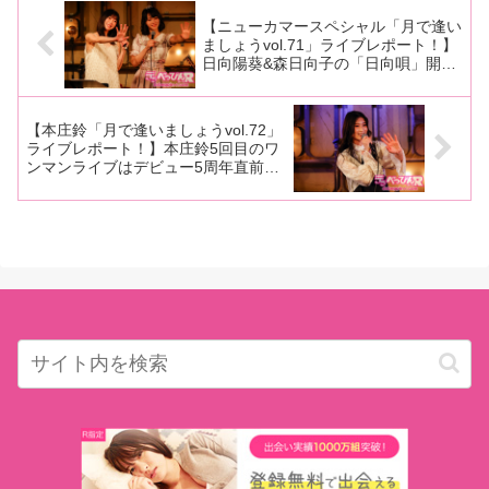
ちはる加入記念ラ
シー女優の五芭ちゃん生誕
【ニューカマースペシャル「月で逢い
祭！ 会場に
ましょうvol.71」ライブレポート！】
日向陽葵&森日向子の「日向唄」開
催！2人の情熱がほとばしるファース
トライブに誰もが感動！
【本庄鈴「月で逢いましょうvol.72」
ライブレポート！】本庄鈴5回目のワ
ンマンライブはデビュー5周年直前に
開催！ ファンから募った全9曲で愛
を伝える！