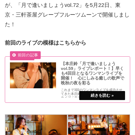
が、「月で逢いましょうvol.72」を5月22日、東
京・三軒茶屋グレープフルーツムーンで開催しまし
た！
前回のライブの模様はこちらから
【本庄鈴「月で逢いましょう
vol.59」ライブレポート！】早く
も4回目となるワンマンライブを
開催！ 心にしみる癒しの歌声で
晩秋の夜を彩る
これまで3回のワンマンライブを成功させ
てきた本庄鈴ちゃんが、4回目のワンマン
ライブ「月で逢いましょうvol.59」を11月
21日、東京・三軒茶屋グレープフルーツム
ーンで開催しました！■前回の模様はこち
らから 【本庄鈴「月で逢いましょうvol