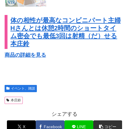
体の相性が最高なコンビニパート主婦
Hさんとは休憩2時間のショートタイ
ム密会でも最低3回は射精（だ）せる
本庄鈴
商品の詳細を見る
イベント、雑談
本庄鈴
シェアする
X
Facebook
LINE
コピー