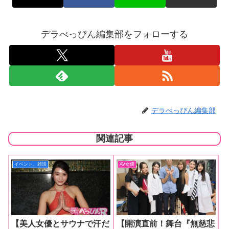
デラべっぴん編集部をフォローする
デラべっぴん編集部
関連記事
イベント、雑談
AV女優
【美人女優とサウナで汗だ
【開演直前！舞台『無慈悲