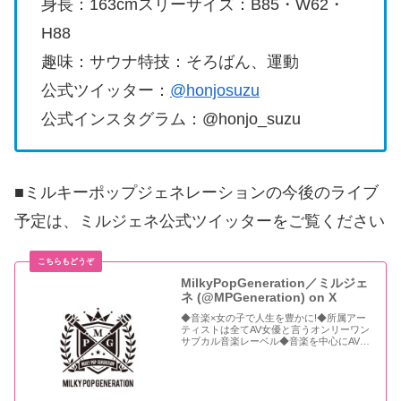
身長：163cmスリーサイズ：B85・W62・
H88
趣味：サウナ特技：そろばん、運動
公式ツイッター：
@honjosuzu
公式インスタグラム：@honjo_suzu
■ミルキーポップジェネレーションの今後のライブ
予定は、ミルジェネ公式ツイッターをご覧ください
MilkyPopGeneration／ミルジェ
ネ (@MPGeneration) on X
◆音楽×女の子で人生を豊かに!◆所属アー
ティストは全てAV女優と言うオンリーワン
サブカル音楽レーベル◆音楽を中心にAV女
優のアダルト以外の可能性を最大限に発信
中◆全年齢対象 🔗