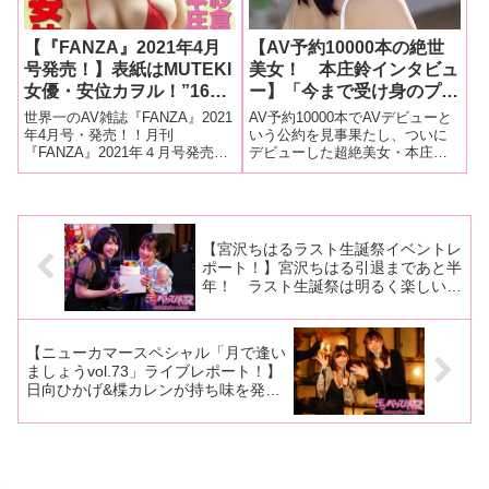
【『FANZA』2021年4月
【AV予約10000本の絶世
号発売！】表紙はMUTEKI
美女！ 本庄鈴インタビュ
女優・安位カヲル！”16歳
ー】「今まで受け身のプレ
からMUTEKI志望”とイン
イが多かったんですけど、
世界一のAV雑誌『FANZA』2021
AV予約10000本でAVデビューと
タビューで告白！女優イン
自分でも攻めてみたいって
年4月号・発売！！月刊
いう公約を見事果たし、ついに
『FANZA』2021年４月号発売！
デビューした超絶美女・本庄鈴
タビューは紗倉まなが降
思いますね。女教師とか、
春のパンツまつりが３月３日ス
ちゃんインタビュー。こんな美
臨!! 本庄鈴、加賀美さらも
ナース服も着てみたい」後
タート！AV100本＆女優サイン
女がいったいどんな人生を歩ん
登場！新人インタビューは
編
のプレゼント企画も開催！今月
できたのか？ たっぷりお聞き
藤田こずえ、柊木楓、楠美
の気になる内容ですが…表紙は
しました！（後編）性感帯は下
令和グラドルランキングNo.
半身重視派、ナース服も着てみ
める！
【宮沢ちはるラスト生誕祭イベントレ
たい
ポート！】宮沢ちはる引退まであと半
年！ ラスト生誕祭は明るく楽しいア
ットホームな雰囲気に！ゲストの新川
ゆずもトークで盛り上げ祝福！
【ニューカマースペシャル「月で逢い
ましょうvol.73」ライブレポート！】
日向ひかげ&楪カレンが持ち味を発揮
したライブで大爆発！今後のミルジェ
ネライブを支えるニューカマーがデビ
ュー！