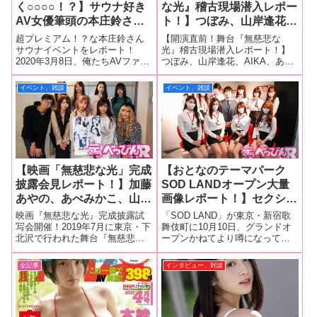
く○○○○！？】サウナ好き
な光』稽古現場潜入レポー
AV女優筆頭の本庄鈴さん
ト！】つぼみ、山岸逢花、
が、本格サウナ店で汗だく
AIKA、あべみかこ、加藤
超プレミアム！？な本庄鈴さん
【開演直前！舞台『無慈悲な
になりながらロウリュ50
あやの、本庄鈴が演劇の
サウナイベントをレポート！
光』稽古現場潜入レポート！】
2020年3月8日、俺たちAVファン
つぼみ、山岸逢花、AIKA、あべ
連発！！ まさに熱気あふ
街・下北沢の舞台に降臨！
はこの日を永遠に忘れないだろ
みかこ、加藤あやの、本庄鈴が
れるこのサウナイベントに
稽古現場はまさに青春！見
う…。え？ どんな大物女優が
演劇の街・下北沢の舞台に降
イベント、雑談
イベント、雑談
突撃レポート！
どころ、役柄をご本人が解
引退したの？ それとも超新人
臨！ 稽古現場はまさに青春！
説！
がデビューした？いやいや違い
見どころ、役柄をご本人たちが
ますよ。あのSOD専属女優にし
解説！
て超超超
【映画「無慈悲な光」完成
【おとなのテーマパーク
披露会見レポート！】加藤
SOD LANDオープン大量
あやの、あべみかこ、山岸
画像レポート！】セクシー
逢花、AIKA、本庄鈴、つ
女優と連日逢える飲食ビル
映画『無慈悲な光』完成披露試
「SOD LAND」が東京・新宿歌
ぼみ、栄川乃亜、久留木
が新宿歌舞伎町に出現！
写会開催！2019年7月に東京・下
舞伎町に10月10日、グランドオ
北沢で行われた舞台『無慈悲な
ープンかねてより噂になってい
玲、奇跡のキャスティング
SODstar、SOD女子社
光』は多くの感動を呼び、出演
たソフト・オン・デマンド（以
であの感動の舞台が映画
員、風俗嬢らと楽しく飲も
者たちの新たな道を切り開いた
下、SOD）発の飲食ビル「SOD
全記事
インタビュー、対談
化！
う！
ことで話題を呼んだ。しかし、
LAND」が東京・新宿歌舞伎町に
舞台の映像が残っておらず、観
10月10日、グランドオープンし
に来られなかったファンからは
ました。2018年に
映像化希望