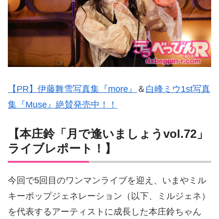
【PR】伊藤舞雪写真集『more』
＆
白峰ミウ1st写真
集『Muse』絶賛発売中！！
【本庄鈴「月で逢いましょうvol.72」
ライブレポート！】
今回で5回目のワンマンライブを迎え、いまやミル
キーポップジェネレーション（以下、ミルジェネ）
を代表するアーティストに成長した本庄鈴ちゃん