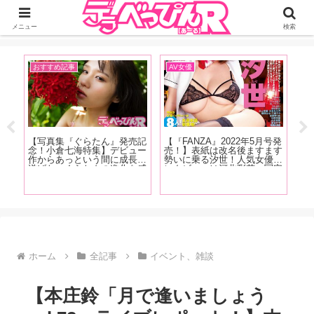
ジーオーティーが運営するちょっとHなニュースサイ。サイト内のリンクには
DMMアフィリエイトが含まれているものがあります
メニュー
検索
おすすめ記事
AV女優
イ
』
【写真集『ぐらたん』発売記
【『FANZA』2022年5月号発
【F
タビ
念！小倉七海特集】デビュー
売！】表紙は改名後ますます
売
これ
作からあっという間に成長を
勢いに乗る汐世！人気女優イ
ん
みた
遂げた、ぐらたんの進化を感
ンタビューは河北彩花、冨安
六
を
じることができる「小倉七海
れおな、川原りま！新人女優
み
。め
が評価を大きく塗り替えた作
インタビューは宍戸里帆、佐
ナ
やり
品」5作品をAV廃人くろがね
久良咲希、一乃あおい、多香
阿礼が紹介！【中編】
良、野咲美桜が登場！
ホーム
全記事
イベント、雑談
【本庄鈴「月で逢いましょう