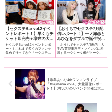
が炸裂！
し下ネタ三昧！
す＞」が、6月7日、東京・代々
ビードール＞」が11月10日、東
木にあるA Talk Club WOOFER
京・代々木にあるA Talk C
で行われ
【セクステBar vol.2イベ
【おうちでセクステ7月配
ントレポート！】早くもチ
信レポート！】一ノ瀬恋と
ケット即完売＋増席の大人
みひなをダブルで誕生祝
気イベントに成長！ お絵
い！ ケーキ、シャンパン
セクステBar vol.2イベントレポ
「おうちでセクステ7月配信」大
描き伝言ゲーム＆サイコロ
などを振る舞われご機嫌状
ート！これまで多くのファンを
手AV芸能事務所・マインズに所
集めて行ってきた「セクステ」
属するセクシー女優がトークや
トークで盛り上がり会場で
態に！ 酔った勢いで面白
が、コロナ禍で配信特化型の
ゲームでファンを魅了するイベ
しか聞けない禁断トーク
エロトークも披露！
「おうちでセクステ」となりネ
ント「セクステ」のオンライン
も！
ットでファンと交流してきまし
版「おうちでセクステ7月配信」
たが、感染予防対策を施せば有
が7月9日に開催され、一ノ瀬恋
人イベントも行えることが様々
ちゃんとみひなちゃんがゲスト
なイベン
で登場し
【希島あいり4thワンマンライブ
「#Kijimania vol.4」大量画像レポー
ト！】3年ぶりのリベンジ開催は大盛
況＆大成功に！ライブ史上最高傑作が
誕生し希島あいりはさらなる高みへ！