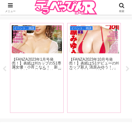
ジーオーティーが運営するちょっとHなニュースサイ。サイト内のリンクには
DMMアフィリエイトが含まれているものがあります
メニュー
検索
イベント、雑談
イベント、雑談
イ
発売
【FANZA2023年1月号発
【FANZA2023年10月号発
クス
売！】表紙はHカップのS1専
売！】表紙はS1デビューのH
じっ
属女優・小宵こなん！ 新人
カップ新人 清原みゆう！女
かり
インタビューは小栗みゆ、日
優インタビューは6人 村上
ター
向かえで、西野絵美、宮城り
悠華、美波汐里、神木麗、恋
魅力
え、滝ゆいな。人気女優イン
渕ももな、宮島めい、角名つ
が
タビューには恋渕ももな、八
むぎ！伊藤舞雪のグラビアも
木奈々、弥生みづきが登
掲載！
場！！
【F
売
ん
沙
九
月
し