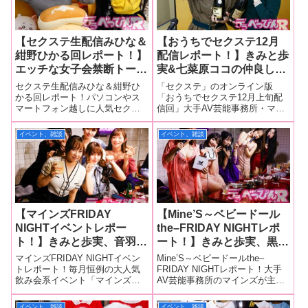
【セクステ生配信みひな＆
【おうちでセクステ12月
紺野ひかる回レポート！】
配信レポート！】きみと歩
エッチな女子会禁断トーク
実&七菜原ココの仲良し師
が止まらない！ クリスマ
弟コンビが下ネタから恋愛
セクステ生配信みひな＆紺野ひ
「セクステ」のオンライン版
スイブの予定を匂わせるみ
話までコタツでトーク！
かる回レポート！パソコンやス
「おうちでセクステ12月上旬配
マートフォン越しに人気セクシ
信回」大手AV芸能事務所・マイ
ひな！ 熱々おでんの洗礼
番組名物・理想の男性器を
ー女優とトークを楽しみなが
ンズに所属するセクシー女優が
を受けるこんぴか！
描くが、本当の理想はココ
ら、おつまみやお酒を差し入
トークやゲームでファンを魅了
イベント、雑談
イベント、雑談
ちゃんの手首くらい！？
れ、出演女優との飲食を疑似体
するイベント「セクステ」のオ
験できる生配信番組「セクステ
ンライン版「おうちでセクステ
生配信 みひな＆紺野ひかる回」
12月上旬配信回」が12月4日に開
が、12月3日、都
催されま
【マインズFRIDAY
【Mine’S～ベビードール
NIGHTイベントレポー
the–FRIDAY NIGHTレポ
ト！】きみと歩実、音羽美
ート！】きみと歩実、黒木
鈴、紫月ゆかり、白浜美
歩、白浜美羽、丸山結愛、
マインズFRIDAY NIGHTイベン
Mine’S～ベビードールthe–
羽、みひな、そして
みひながセクシーなベビー
トレポート！毎月恒例の大人気
FRIDAY NIGHTレポート！大手
飲み会系イベント「マインズ
AV芸能事務所のマインズが主催
RADIX社長夫妻が登場し
ドール姿でエロトーク！
FRIDAY NIGHT＜今宵はスペシ
する「Mine’S～ベビードール
ギリギリ＆ぶっ飛びトーク
紫月ゆかりも飛び入り参加
ャルなユニットに来てもらいま
the–FRIDAY NIGHT＜今宵はベ
イベント、雑談
イベント、雑談