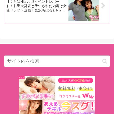
【＃ちはNia vol.8イベントレポー
ト！】重大発表と予告された内容は女
優ドラフト企画！宮沢ちはるとNiaが
選んだ最強メンバーは一体誰なのか必
見！必読！