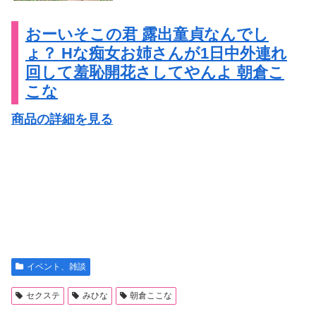
おーいそこの君 露出童貞なんでし
ょ？ Hな痴女お姉さんが1日中外連れ
回して羞恥開花さしてやんよ 朝倉こ
こな
商品の詳細を見る
イベント、雑談
セクステ
みひな
朝倉ここな