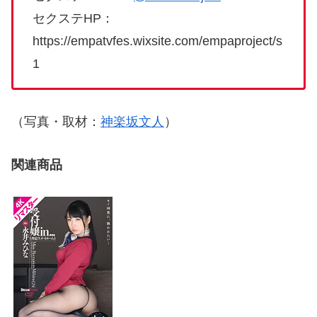
セクステHP：
https://empatvfes.wixsite.com/empaproject/s
1
（写真・取材：
神楽坂文人
）
関連商品