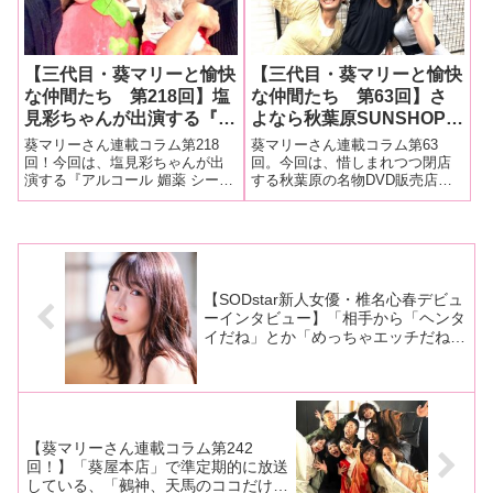
の連載は
【三代目・葵マリーと愉快
【三代目・葵マリーと愉快
な仲間たち 第218回】塩
な仲間たち 第63回】さ
見彩ちゃんが出演する『ア
よなら秋葉原SUNSHOPラ
ルコール 媚薬 シーシャ キ
ストイベント その１！
葵マリーさん連載コラム第218
葵マリーさん連載コラム第63
メセク 塩見彩』（ドグ
神納花さん＆塩見彩ちゃん
回！今回は、塩見彩ちゃんが出
回。今回は、惜しまれつつ閉店
演する『アルコール 媚薬 シーシ
する秋葉原の名物DVD販売店・
マ）の現場を大量画像でレ
をゲストに迎えたドグマの
ャ キメセク 塩見彩』（ドグマ）
SUNSHOPのさよならイベント
ポート！
公開調教を大量画像でレポ
の現場を大量画像でレポート！■
を今日明日の2回に分けて紹
ート！
マリーさんの今までの連載はこ
介！ 今回は神納花さん＆塩見
ちら「キメセク」全くSMっぽさ
彩ちゃんをゲストに迎えたドグ
だったり縄だったりが出て来な
マの公開調教を大量画像でレポ
い
ート！■マリ
【SODstar新人女優・椎名心春デビュ
ーインタビュー】「相手から「ヘンタ
イだね」とか「めっちゃエッチだね」
とか言われた時は感じちゃうんです。
そういう少しSっぽい人とのエッチは
忘れられないです」【後編】
【葵マリーさん連載コラム第242
回！】「葵屋本店」で準定期的に放送
している、「鵺神、天馬のココだけの