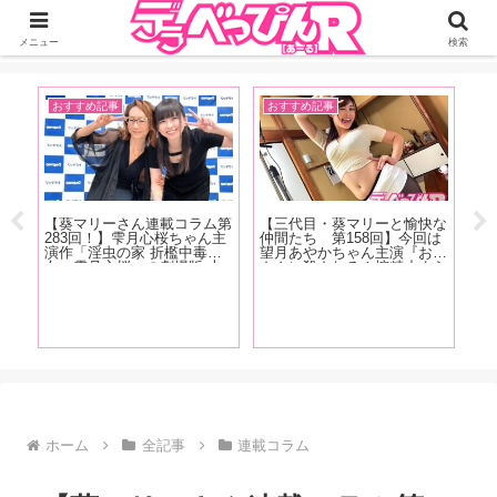
ジーオーティーが運営するちょっとHなニュースサイ。サイト内のリンクには
DMMアフィリエイトが含まれているものがあります
メニュー
検索
おすすめ記事
おすすめ記事
お
澁谷
【葵マリーさん連載コラム第
【三代目・葵マリーと愉快な
【
る
283回！】雫月心桜ちゃん主
仲間たち 第158回】今回は
人
演作「淫虫の家 折檻中毒少
望月あやかちゃん主演『お母
の
SM
女〜雫月心桜」の劇場版 上
さんに殺される！搾精止まら
同
レー
映会+サイン会の様子をレポ
ず間もなく家庭崩壊！ 望月
け
英語
ートします！
あやか』の現場をレポート！
型
て女
サ
う！
し
レ
ホーム
全記事
連載コラム