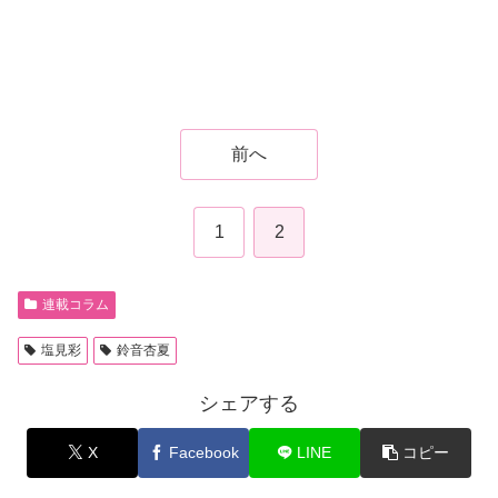
前へ
1
2
連載コラム
塩見彩
鈴音杏夏
シェアする
X
Facebook
LINE
コピー