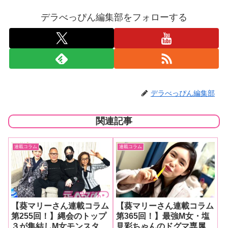
デラべっぴん編集部をフォローする
デラべっぴん編集部
関連記事
連載コラム
連載コラム
【葵マリーさん連載コラム
【葵マリーさん連載コラム
第255回！】縄会のトップ
第365回！】最強M女・塩
３が集結しM女モンスタ
見彩ちゃんのドグマ専属ラ