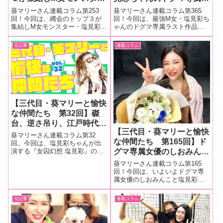
ー・塩見彩ちゃんを縛
スト作品『処刑中毒女 塩
葵マリーさん連載コラム第253
葵マリーさん連載コラム第365
る！ ドグマ作品『縛る×
見彩』の撮影現場をレポー
回！今回は、縄会のトップ３が
回！今回は、最強M女・塩見彩ち
集結しM女モンスター・塩見彩ち
ゃんのドグマ専属ラスト作品
３』から奈加あきらさん✕
ト！
ゃんを縛る！ ドグマ作品『縛
『処刑中毒女 塩見彩』の撮影現
塩見彩ちゃんの現場をレポ
る×３』から奈加あきらさん✕塩
場をレポート！■マリーさんの今
全記事
連載コラム
ート！
見彩ちゃんの現場をレポート！■
までの連載はこちら 処刑中毒女
マリーさんの今までの連載はこ
塩見彩ついに来ちゃいました。
ちら 縛る×3 塩見彩頂上決戦とも
いつか必ずこんな日が来るのは
言
分かっ
【三代目・葵マリーと愉快
な仲間たち 第32回】磔
台、逆さ吊り、江戸時代の
【三代目・葵マリーと愉快
拷問を受け塩見彩ちゃんが
葵マリーさん連載コラム第32
な仲間たち 第165回】ド
絶叫！！『女囚幻想 塩見
回。今回は、塩見彩ちゃんが出
グマ専属女優のしおみんこ
演する『女囚幻想 塩見彩』の撮
彩』の現場を大量画像でレ
影現場を画像大量でレポート！■
と塩見彩ちゃんが、歴代の
ポート！
葵マリーさん連載コラム第165
マリーさんの今までの連載はこ
スーパーモンスターM女達
回！今回は、いよいよドグマ専
ちら『女囚幻想 塩見彩』現場レ
属女優のしおみんこと塩見彩ち
が跨ってきたあの便器便器
ポート！女囚と聞いてワクワク
ゃんが、歴代のスーパーモンス
に跨る！ 『復活Mドラッ
が止まらない。拷問、磔台、逆
ターM女達が跨ってきたあの便器
さ吊り。と
全記事
連載コラム
グ／女体肉便器』撮影現場
便器に跨ります！ 『復活Mドラ
をレポート
ッグ／女体肉便器』撮影現場を
レポート！■マリーさんの今まで