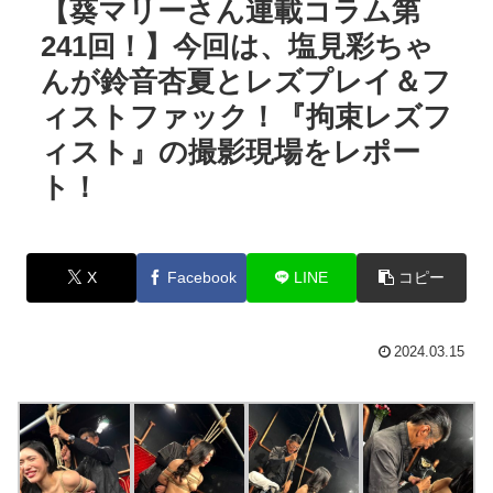
【葵マリーさん連載コラム第
241回！】今回は、塩見彩ちゃ
んが鈴音杏夏とレズプレイ＆フ
ィストファック！『拘束レズフ
ィスト』の撮影現場をレポー
ト！
X
Facebook
LINE
コピー
2024.03.15