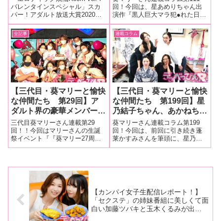
木塔子、葵マリー、範田
の黒人解禁作品撮影現場を
バレンタインスペシャル」スカ
回！今回は、星あめりちゃん出
パー！アダルト放送大賞2020熟
演作『黒人巨大マラ犯●れた日本
紗々、島津かおる、児玉る
大量画像でレポート！
女女優賞にノミネートされた伊
人美女 新婚生活が一変…優しさ
み、 みづきあかり、清水
織涼子さん、初代ミニスカポリ
が生んだスレ違いの日々 友人に
全記事
連載コラム
くるみがお宝グッズ、私物
スで女優の福山理子さん、女
売られた悲しき若妻の悲劇！！
などを販売！
優・モデル・マルチパフォーマ
【初黒人解禁作品！！】 星あめ
ーとして活躍する若林美保さん
り』（グローバルメディアエン
が
タテイ
【三代目・葵マリーと愉快
【三代目・葵マリーと愉快
な仲間たち 第29回】ア
な仲間たち 第199回】星
ダルト界の豪華メンバーが
乃結子ちゃん、あかねちゃ
勢揃い！！ マリーさんの
ん、望月あやかちゃんが出
三代目葵マリーさん連載第29
葵マリーさん連載コラム第199
生誕祭イベント『『葵マリ
演した三代目・葵マリープ
回！！今回はマリーさんの生誕
回！今回は、前回に引き続き蓬
祭イベント『『葵マリー27周年&
莱かすみさんを筆頭に、星乃結
ー27周年&生誕祭』』を大
ロデュース新宿ニューアー
生誕祭』』を大量画像でレポー
子ちゃん、あかねちゃん、望月
量画像でレポート！
トSM興行・蓬莱かすみ
ト！超豪華メンバーが勢揃いで
あやかちゃんが出演した三代
「和とみやびの企画
す！！■マリーさんの今までの連
目・葵マリープロデュース新宿
DAY」第２部をレポー
載はこちら『葵マリー27周年&生
ニューアートSM興行・蓬莱かす
誕祭』人生初の自分の生誕祭を
みDAY「和とみやびの企画
ト！
真咲南
DAY」第２部を
【カンパイ女子生配信レポート！】
「セクステ」の姉妹番組に美しくて面
白い加藤ツバキと玉木くるみが出
演！ エッチな心理テストでは「スケ