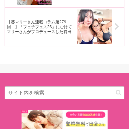
ベ万歳！ エッチ最高！」とコール！
【葵マリーさん連載コラム第279
回！】「フェチフェス26」にむけて
マリーさんがプロデュースした範田
紗々ちゃん＆佐々木咲和ちゃんの
ROM写真集の撮影現場をレポート！