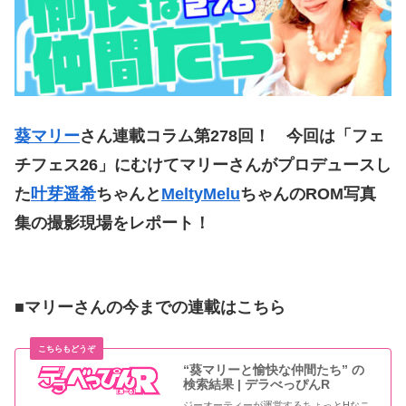
葵マリー
さん連載コラム第278
回！ 今回は「フェ
チフェス26」にむけてマリーさんがプロデュースし
た
叶芽遥希
ちゃんと
MeltyMelu
ちゃんのROM写真
集の撮影現場をレポート！
■マリーさんの今までの連載はこちら
“葵マリーと愉快な仲間たち” の
検索結果 | デラべっぴんR
ジーオーティーが運営するちょっとHなニ