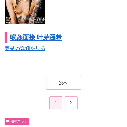
喉姦面接 叶芽遥希
商品の詳細を見る
次へ
1
2
連載コラム