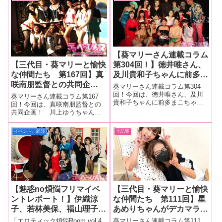
【葵マリーさん連載コラム
第304回！】徳井唯さん、
【三代目・葵マリーと愉快
及川貴和子ちゃんに前多ま
な仲間たち 第167回】真
こちゃんに葵マリーさんの
咲南朋監督との共同企
葵マリーさん連載コラム第304
4人のメンバーで開催し
画！ 川上ゆうちゃん、岬
回！今回は、徳井唯さん、及川
葵マリーさん連載コラム第167
貴和子ちゃんに前多まこちゃん
た。毎年恒例の「SMファ
あずさちゃん、望月あやか
回！今回は、真咲南朋監督との
に葵マリーさんの4人のメンバー
共同企画！ 川上ゆうちゃん、
ン感謝祭」その様子をレポ
ちゃん＆向理来氏とフラン
で開催した。毎年恒例の「SMフ
岬あずさちゃん、望月あやかち
ートします！
クフルト林氏の豪華キャス
ァン感謝祭」その様子をレポー
ゃん＆向理来氏とフランクフル
イベント、雑談
全記事
トが出演したイベント『メ
トします！■マリーさんの今まで
ト林氏の豪華キャストが出演し
の連載はこちら 「SMファン感謝
スイキ』！
たイベント『メスイキ』を大量
祭」
画像でレポート！■マリーさんの
今までの連載
【魅惑no煩悩フリマイベ
【三代目・葵マリーと愉快
ントレポート！】伊織涼
な仲間たち 第111回】星
子、若林美保、福山理子が
あめりちゃんがデカマラの
主催のフリマが開催！ 並
虜に！？ 星あめりちゃん
「エロティック煩悩Room vol.4
葵マリーさん連載コラム第111