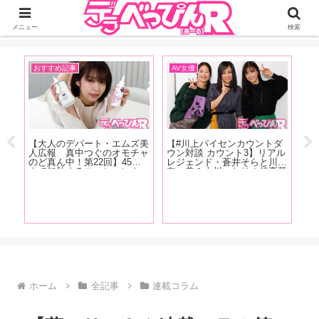
ジーオーティーが運営するちょっとHなニュースサイ。サイト内のリンクには
DMMアフィリエイトが含まれているものがあります
メニュー
検索
おすすめ記事
AV女優
お
【大人のデパート・エムズ美
【#川上パイセンカウントダ
人広報 真中つぐのオモチャ
ウン対談 カウント3】リアル
のど真ん中！第22回】45度
レジェンド・蒼井そらと川上
まで加熱するローションウォ
奈々美＆古川いおりの超豪華
ーマーが登場！「『オナニー
座談会が実現！ 恵比寿マス
をするぞ！』って思ったら、
カッツの話から引退後の動向
とい
【
30分くらい前にUSBにさし
まで、美女3人が本音で語り
いよ
は
ておき、電源を入れるとちょ
尽くす【前編】
チな
ね
うどいいタイミングで温まり
性
う
ます」
ッッ
題
解
女
性
め
ホーム
全記事
連載コラム