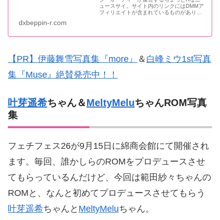
ュースサイ。サイト内のリンクにはDMMア
フィリエイトが含まれているものがありま
す
dxbeppin-r.com
【PR】伊藤舞雪写真集『more』
＆
白峰ミウ1st写真
集『Muse』絶賛発売中！！
叶芽遥希
ちゃん＆
MeltyMelu
ちゃんROM写真
集
フェチフェス26が9月15日に綿商会館にて開催され
ます。毎回、誰かしらのROMをプロデュースさせ
てもらっているんだけど、今回は範田紗々ちゃんの
ROMと、なんと初めてプロデュースさせてもらう
叶芽遥希
ちゃんと
MeltyMelu
ちゃん。